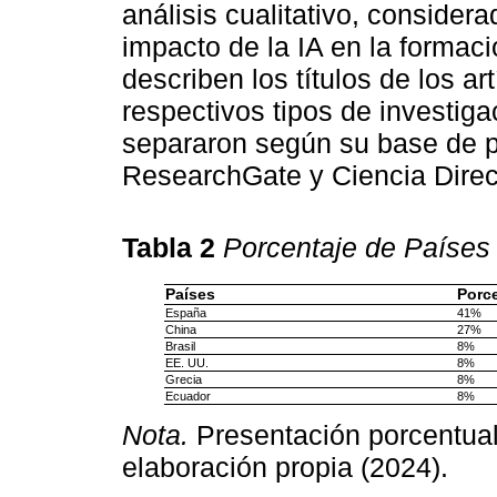
análisis cualitativo, considera
impacto de la IA en la formac
describen los títulos de los ar
respectivos tipos de investig
separaron según su base de 
ResearchGate y Ciencia Direc
Tabla 2
Porcentaje de Países
Países
Porce
España
41%
China
27%
Brasil
8%
EE. UU.
8%
Grecia
8%
Ecuador
8%
Nota.
Presentación porcentual
elaboración propia (2024).