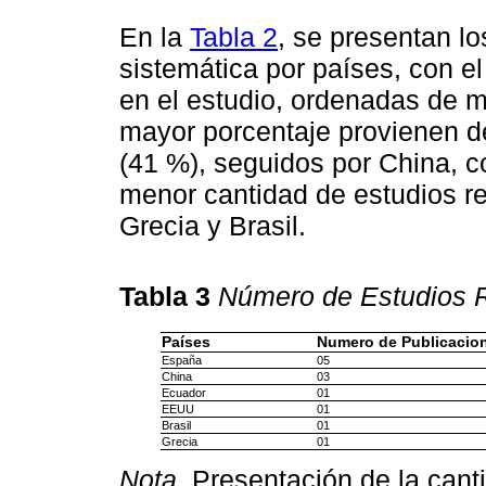
En la
Tabla 2
, se presentan lo
sistemática por países, con e
en el estudio, ordenadas de m
mayor porcentaje provienen d
(41 %), seguidos por China, c
menor cantidad de estudios r
Grecia y Brasil.
Tabla 3
Número de Estudios R
Países
Numero de Publicacio
España
05
China
03
Ecuador
01
EEUU
01
Brasil
01
Grecia
01
Nota.
Presentación de la canti