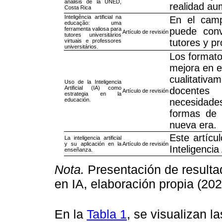
análisis de la UNED,
realidad au
Costa Rica
Inteligência artificial na
En el campo
educação: uma
ferramenta valiosa para
puede conv
Artículo de revisión
tutores universitários
tutores y pr
virtuais e professores
universitários.
Los formatos
mejora en e
cualitativ
Uso de la Inteligencia
Artificial (IA) como
docentes 
Artículo de revisión
estrategia en la
educación.
necesidades
formas de 
nueva era.
Este artícu
La inteligencia artificial
y su aplicación en la
Artículo de revisión
Inteligencia A
enseñanza.
Nota.
Presentación de resulta
en IA, elaboración propia (202
En la
Tabla 1
, se visualizan l