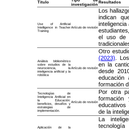
Tipo de
Titulo
Resultados
investigación
Los hallazg
indican qu
inteligencia
Use of Artificial
Intelligence in Teacher
Artículo de revisión
estudiantes
Training
el uso de 
tradicionale
Otro estudi
(2023)
. Lo
Análisis bibliométrico
en la canti
sobre estudios de la
neurociencia, la
Artículo de revisión
desde 201
inteligencia artificial y la
robótica
educación a
formación d
Por otra p
Tecnologías de
Inteligencia Artificial en
formación 
la Educación:
Artículo de revisión
beneficios, desafíos y
educativos 
estrategias de
de la intelig
implementación.
La intelig
tecnologí
Aplicación de la