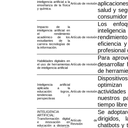
inteligencia artificial a la
aplicacion
Artículo de revisión
enseñanza de la física
y química.
salud y seg
consumidor
Los enfoq
Impacto de la
inteligenc
inteligencia artificial en
el rendimiento
rendimien
académico de los
Artículo de revisión
estudiantes de la
eficiencia 
carrera tecnologías de
la información.
profesional 
Para aprove
Habilidades digitales en
desarrollar 
el uso de herramientas
Artículo de revisión
de inteligencia artificial
de herramie
Dispositiv
optimizan
Inteligencia artificial
aplicada a la
actividade
educación: logros,
Artículo de revisión
tendencias y
nuestros p
perspectivas
tiempo libr
Se adoptar
INTELIGENCIA
ARTIFICIAL:
dirigidos, 
Transformación digital
Artículo de
e innovación en
Revisión
chatbots y 
educación a distancia.