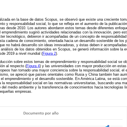
lizada en la base de datos Scopus, se observó que existe una creciente tom
o y responsabilidad social, lo que se refleja en el aumento de la publicaci
mas desde 2010. Los autores abordaron estos temas desde diferentes enfoque
 emprendimiento sugirió actividades relacionadas con la innovación, pero es
ter tecnológico, debieron ir acompañadas de un concepto de responsabilidad 
sta cadena de conocimiento, orientada hacia un desarrollo sostenible de los 
que no habrá desarrollo sin ideas innovadoras, y éstas deben ir acompañadas
l análisis de los datos obtenidos en Scopus, se generó información sobre la e
de 2019 a nivel mundial (
Figura 2
).
ducción sobre estos temas de emprendimiento y responsabilidad social se ob
ón al respecto (
Figura 4
) y las universidades con mayor producción en estas
ropeos han tomado una mayor conciencia sobre la responsabilidad social, el 
imismo, se apreció que países orientales como Rusia y China también han aum
el emprendimiento y el desarrollo sostenible. En América Latina, se está co
la responsabilidad social en las normativas universitarias, buscando una may
del medio ambiente y la transferencia de conocimientos hacia tecnologías li
e pequeñas empresas.