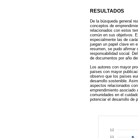
RESULTADOS
De la búsqueda general rea
conceptos de emprendimient
relacionados con estos te
común en sus objetivos. El
especialmente las de carác
juegan un papel clave en e
resumen, se pudo afirmar 
responsabilidad social. De
de documentos por año des
Los autores con mayor pro
países con mayor publicaci
observo que los países eu
desarrollo sostenible. As
aspectos relacionados con 
emprendimiento asociado a 
comunidades en el cuidado 
potenciar el desarrollo d