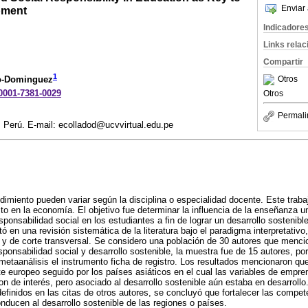
Enviar 
pment
Indicadore
Links rela
Compartir
1
Otros
o-Dominguez
-0001-7381-0029
Otros
Permali
, Perú. E-mail: ecolladod@ucvvirtual.edu.pe
imiento pueden variar según la disciplina o especialidad docente. Este traba
o en la economía. El objetivo fue determinar la influencia de la enseñanza un
onsabilidad social en los estudiantes a fin de lograr un desarrollo sostenibl
 en una revisión sistemática de la literatura bajo el paradigma interpretativo,
y de corte transversal. Se considero una población de 30 autores que menci
ponsabilidad social y desarrollo sostenible, la muestra fue de 15 autores, por
 metaanálisis el instrumento ficha de registro. Los resultados mencionaron q
nte europeo seguido por los países asiáticos en el cual las variables de empre
on de interés, pero asociado al desarrollo sostenible aún estaba en desarrollo.
definidos en las citas de otros autores, se concluyó que fortalecer las comp
onducen al desarrollo sostenible de las regiones o países.