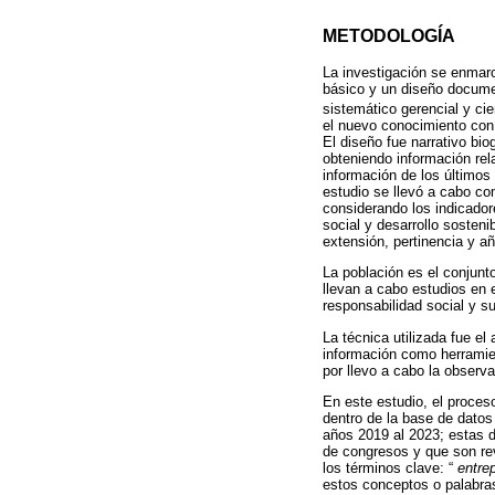
METODOLOGÍA
La investigación se enmarco
básico y un diseño document
sistemático gerencial y cie
el nuevo conocimiento con 
El diseño fue narrativo bio
obteniendo información rel
información de los últimos
estudio se llevó a cabo com
considerando los indicador
social y desarrollo sosten
extensión, pertinencia y añ
La población es el conjunt
llevan a cabo estudios en
responsabilidad social y su
La técnica utilizada fue el
información como herramient
por llevo a cabo la observa
En este estudio, el proces
dentro de la base de dato
años 2019 al 2023; estas d
de congresos y que son rev
los términos clave: “
entre
estos conceptos o palabras