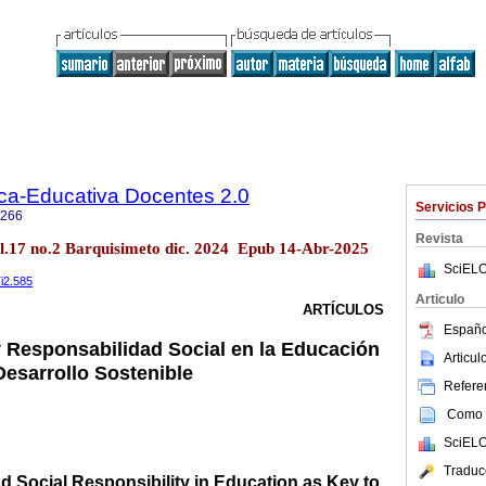
ica-Educativa Docentes 2.0
Servicios 
0266
Revista
ol.17 no.2 Barquisimeto dic. 2024 Epub 14-Abr-2025
SciELO
7i2.585
Articulo
ARTÍCULOS
Españo
 Responsabilidad Social en la Educación
Articu
esarrollo Sostenible
Referen
Como c
SciELO
Traduc
 Social Responsibility in Education as Key to