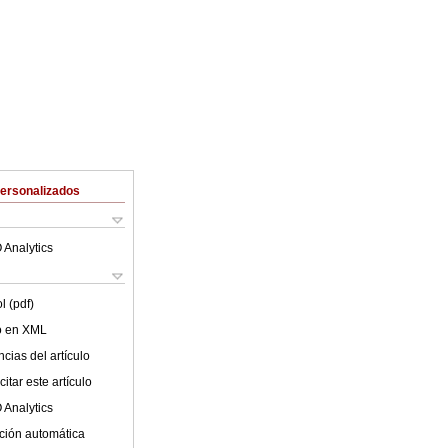
Personalizados
 Analytics
l (pdf)
lo en XML
cias del artículo
itar este artículo
 Analytics
ción automática