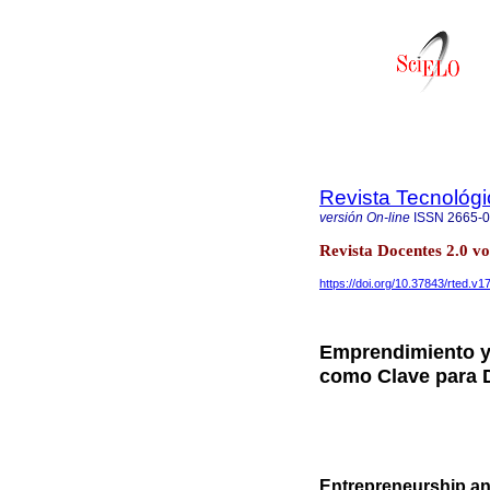
Revista Tecnológ
versión On-line
ISSN
2665-
Revista Docentes 2.0 v
https://doi.org/10.37843/rted.v1
Emprendimiento y
como Clave para D
Entrepreneurship and