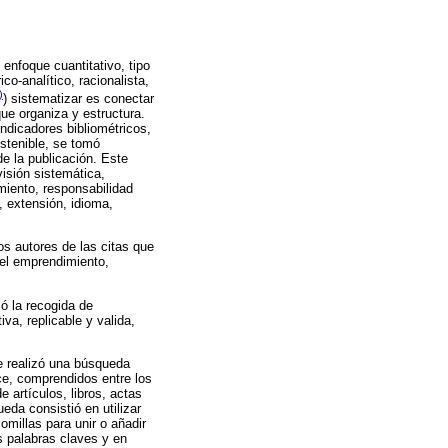
 enfoque cuantitativo, tipo
co-analítico, racionalista,
)
) sistematizar es conectar
ue organiza y estructura.
indicadores bibliométricos,
stenible, se tomó
e la publicación. Este
visión sistemática,
miento, responsabilidad
, extensión, idioma,
s autores de las citas que
el emprendimiento,
zó la recogida de
va, replicable y valida,
se realizó una búsqueda
e, comprendidos entre los
artículos, libros, actas
da consistió en utilizar
comillas para unir o añadir
s palabras claves y en