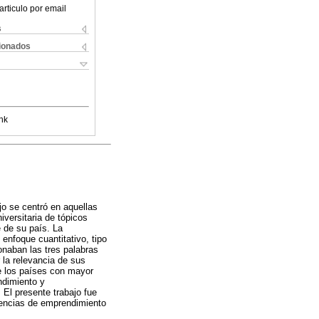
articulo por email
s
cionados
nk
jo se centró en aquellas
iversitaria de tópicos
e de su país. La
 enfoque cuantitativo, tipo
onaban las tres palabras
 la relevancia de sus
ue los países con mayor
ndimiento y
 El presente trabajo fue
etencias de emprendimiento