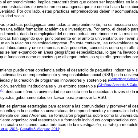
do al emprendimiento, implica características que deben ser impartidas en la 
omo estudiantes se involucren en una agenda que se orienta hacia la colabo
niversidad. Por otro lado, estas prácticas emprendedoras deben ir acompañad
abilidad social.
as prácticas pedagógicas orientadas al emprendimiento, no es necesario que
ren una sólida formación académica o investigativa. Por tanto, el desafío para
ndimiento, dada la complejidad del entorno actual, centrándose en la resoluc
úblicas han sugerido que, principalmente en el ámbito universitario, se lleven
ue en la relación universidad-empresa. En este contexto, las universidades 
n sus laboratorios y crear empresas más pequeñas, conocidas como spin-offs
s se han expandido en áreas geográficas especializadas, lo que ha llevado 
, que funcionan como espacios que albergan todas las spin-offs generadas por 
iento puede crear conciencia sobre el desarrollo de pequeñas industrias y s
r actividades de emprendimiento y responsabilidad social (RSU) en la univer
Saldarriaga Salaz
iedad y la creación de programas innovadores y sostenibles (
Giménez Armentia & Calle
ción, servicios institucionales y un entorno sostenible (
20)
destacan cómo la universidad se conecta con la sociedad a través de la i
royectos gubernamentales en Taiwán para promover la RSU.
cion es plantear estrategias para acercar a las comunidades y promover el desa
o influyen la enseñanza universitaria de emprendimiento y responsabilidad s
sostenible del país? Además, se formularon preguntas sobre cómo la universid
ento organizacional responsable y formando individuos comprometidos con 
 en cuatro secciones: características de la investigación, estrategia metodol
 et al., 2016
Castaño & Vásquez, 2014
;
).