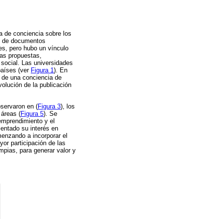
a de conciencia sobre los
ón de documentos
s, pero hubo un vínculo
tas propuestas,
social. Las universidades
países (ver
Figura 1
). En
 de una conciencia de
volución de la publicación
servaron en (
Figura 3
), los
 áreas (
Figura 5
). Se
emprendimiento y el
entado su interés en
menzando a incorporar el
or participación de las
mpias, para generar valor y