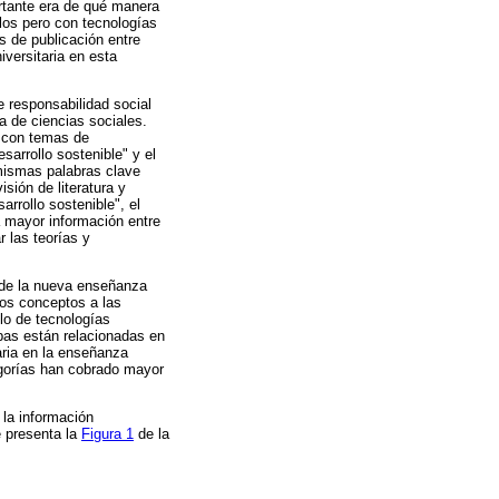
rtante era de qué manera
blos pero con tecnologías
s de publicación entre
versitaria en esta
 responsabilidad social
a de ciencias sociales.
s con temas de
sarrollo sostenible" y el
mismas palabras clave
isión de literatura y
arrollo sostenible", el
a mayor información entre
r las teorías y
o de la nueva enseñanza
stos conceptos a las
lo de tecnologías
mbas están relacionadas en
taria en la enseñanza
tegorías han cobrado mayor
r la información
 presenta la
Figura 1
de la