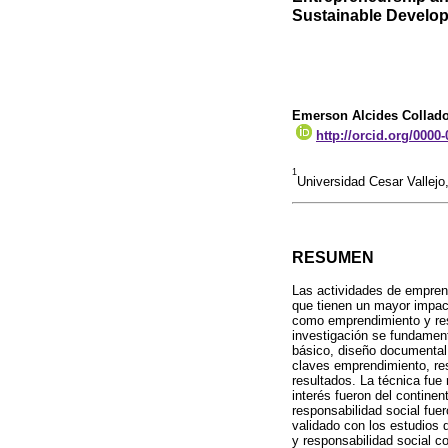
Sustainable Develo
Emerson Alcides Collad
http://orcid.org/0000
1
Universidad Cesar Vallejo
RESUMEN
Las actividades de emprend
que tienen un mayor impact
como emprendimiento y resp
investigación se fundamentó
básico, diseño documental 
claves emprendimiento, res
resultados. La técnica fue
interés fueron del contine
responsabilidad social fuer
validado con los estudios 
y responsabilidad social c