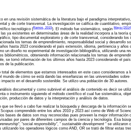
 en una revisión sistemática de la literatura bajo el paradigma interpretativo,
al y de corte transversal. La investigación se califica de cuantitativo, empíri
Ramos, 2015
Maya (2014
ntífico tecnológico (
). El método fue sistemático, según
las ya existentes en determinadas áreas de la realidad incorpora a la teoría q
gráfico, tipo documental exploratorio y de corte transversal, considerando los 
acionada los temas de emprendimiento, responsabilidad social y desarrollo so
 años hasta 2023 considerando el país extensión, idioma, pertinencia y años d
o un diseño no experimental de investigación bibliográfica, utilizando una re
es bibliométricos, obteniendo información relacionada los temas de emprendi
ible, se tomó información de los últimos años hasta 2023 considerando el país
os de la publicación.
o total de elementos que estamos interesados en este caso consideramos a lo
 el mundo de cómo se está dando las enseñanzas en las universidades sobre 
 impacto en el desarrollo sostenible. Se utilizo una población de 30 autores.
 análisis documental y como subnivel el análisis de contenido es decir se utili
a o instrumento siguiendo el método científico el cual fue sistemática, objeti
ción, producción de datos y la interpretación y análisis de datos.
o que se llevó a cabo fue realizar la búsqueda y descarga de la información 
s Scopus comprendido entre los años 2010 y 2023 así como de Web of Scienc
os bases de datos son muy reconocidas pues proveen la mejor información de 
isadas por pares de diferentes campos de la ciencia y tecnología. Esa búsque
preneurship
”; “social
responsibility
”, “
sustainable development
“ se utilizaron 
 utilizando los operadores lógicos como AND, OR se trató de filtrar estas tre