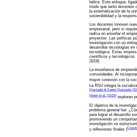
hélice. Este enfoque, liga
modo que tanto docentes c
la externalización de la u
sostenibilidad y la respons
Los docentes innoven nuev
empresarial, pero sí requie
radica en enseñar el empre
proyectos. Las políticas p
investigación con un enfoq
desarrollar tecnologías e
tecnológica. Estas empresa
científicos y tecnológicos
2019).
La enseñanza de emprendim
comunidades. Al incorpora
mayor conexión con la soc
La RSU integra la socializa
Quezada & Gaete Quezada (20
Hsieh et al. (2019)
exploran p
El objetivo de la investiga
problema general fue: ¿Cóm
para lograr el desarrollo 
promoviendo un comportami
investigación se estructuró
Crasto
y reflexiones finales (