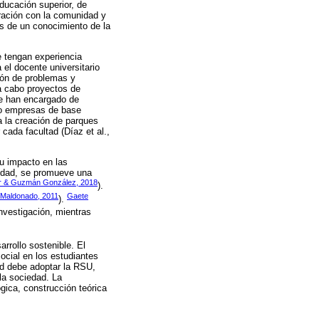
educación superior, de
ración con la comunidad y
as de un conocimiento de la
 tengan experiencia
 el docente universitario
ión de problemas y
 a cabo proyectos de
se han encargado de
 o empresas de base
a la creación de parques
cada facultad (Díaz et al.,
u impacto en las
sidad, se promueve una
ar & Guzmán González, 2018
).
 Maldonado, 2011
Gaete
).
nvestigación, mientras
rrollo sostenible. El
ocial en los estudiantes
ad debe adoptar la RSU,
la sociedad. La
ógica, construcción teórica