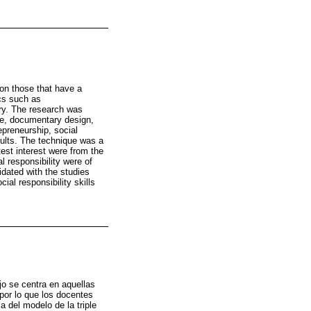
 on those that have a
ics such as
try. The research was
ype, documentary design,
preneurship, social
sults. The technique was a
test interest were from the
l responsibility were of
idated with the studies
ial responsibility skills
jo se centra en aquellas
por lo que los docentes
 del modelo de la triple