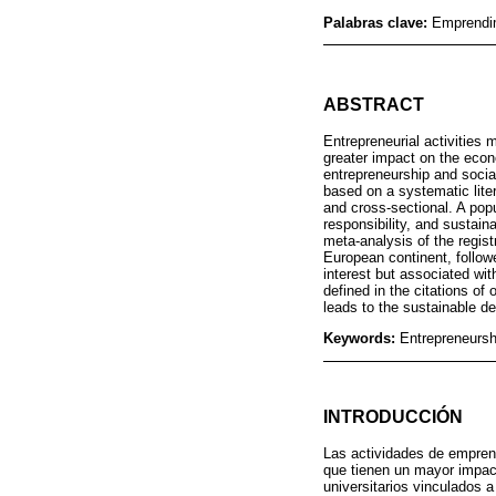
Palabras clave:
Emprendim
ABSTRACT
Entrepreneurial activities 
greater impact on the econ
entrepreneurship and socia
based on a systematic lite
and cross-sectional. A pop
responsibility, and sustai
meta-analysis of the regist
European continent, followe
interest but associated wi
defined in the citations of
leads to the sustainable d
Keywords:
Entrepreneursh
INTRODUCCIÓN
Las actividades de emprend
que tienen un mayor impact
universitarios vinculados 