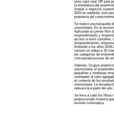
unos caso usar OR para po
la enseñanza del emprendim
limpias o negocios sustent
2010 en adelante; esto par
propuesta del conocimient
Se realizó una búsqueda d
universitaria. En la revisi
Aplicando un primer filtro 
emprendimiento y emprendimi
acceso a texto completo, 
(emprendimiento, responsabi
limitando a los años 2019-2
número se redujo a 30 cita
las categorías de emprendim
conceptualizaciones de es
Además, Scopus proporciono
universitaria, el emprendim
pequeñas y medianas empre
orientadas al valor agrega
el contexto de los resultad
universitaria. La recopila
relevancia a partir del año
Se lleva a cabo los filtros
proporcionado muestra que
revisión sistemática.