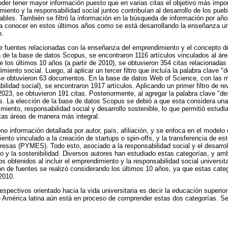
der tener mayor información puesto que en varias citas el objetivo más impo
iento y la responsabilidad social juntos contribuían al desarrollo de los pue
ables. También se filtró la información en la búsqueda de información por año
a conocer en estos últimos años como se está desarrollando la enseñanza uni
o.
e fuentes relacionadas con la enseñanza del emprendimiento y el concepto de
ón de la base de datos Scopus, se encontraron 1116 artículos vinculados al áre
de los últimos 10 años (a partir de 2010), se obtuvieron 354 citas relacionada
ento social. Luego, al aplicar un tercer filtro que incluía la palabra clave "de
se obtuvieron 63 documentos. En la base de datos Web of Science, con las 
lidad social), se encontraron 1917 artículos. Aplicando un primer filtro de rev
023, se obtuvieron 191 citas. Posteriormente, al agregar la palabra clave "des
s. La elección de la base de datos Scopus se debió a que esta considera un
iento, responsabilidad social y desarrollo sostenible, lo que permitió estudia
tas áreas de manera más integral.
 información detallada por autor, país, afiliación, y se enfoca en el model
iento vinculado a la creación de startups o spin-offs, y la transferencia de e
sas (PYMES). Todo esto, asociado a la responsabilidad social y el desarrol
do y la sostenibilidad. Diversos autores han estudiado estas categorías, y a
os obtenidos al incluir el emprendimiento y la responsabilidad social universi
ción de fuentes se realizó considerando los últimos 10 años, ya que estas ca
 2010.
 respectivos orientado hacia la vida universitaria es decir la educación superio
 América latina aún está en proceso de comprender estas dos categorías. Se