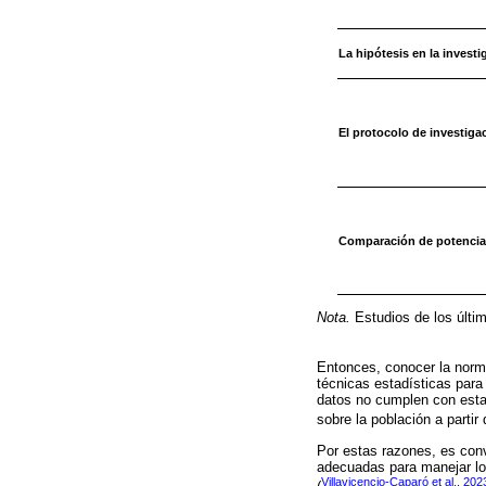
La hipótesis en la investi
El protocolo de investigac
Comparación de potencias
Nota.
Estudios de los últi
Entonces, conocer la norma
técnicas estadísticas para l
datos no cumplen con esta 
sobre la población a partir
Por estas razones, es conve
adecuadas para manejar lo
Villavicencio-Caparó et al., 202