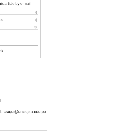
is article by e-mail
ks
nk
l:
il: craqui@uniscjsa.edu.pe