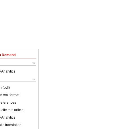
on Demand
 Analytics
h (pdf)
 in xml format
 references
cite this article
 Analytics
ic translation