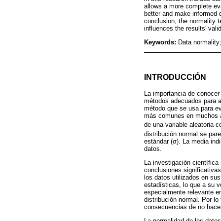
allows a more complete eva
better and make informed d
conclusion, the normality t
influences the results' valid
Keywords:
Data normality;
INTRODUCCIÓN
La importancia de conocer 
métodos adecuados para ana
método que se usa para eva
más comunes en muchos aná
de una variable aleatoria 
distribución normal se par
estándar (σ). La media indi
datos.
La investigación científica
conclusiones significativa
los datos utilizados en sus
estadísticas, lo que a su 
especialmente relevante e
distribución normal. Por lo
consecuencias de no hacerlo
La normalidad de los datos