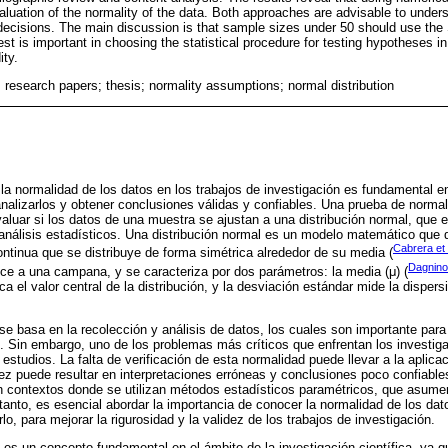
luation of the normality of the data. Both approaches are advisable to underst
ecisions. The main discussion is that sample sizes under 50 should use the S
est is important in choosing the statistical procedure for testing hypotheses i
ity.
 research papers; thesis; normality assumptions; normal distribution
la normalidad de los datos en los trabajos de investigación es fundamental en
lizarlos y obtener conclusiones válidas y confiables. Una prueba de normal
luar si los datos de una muestra se ajustan a una distribución normal, que 
lisis estadísticos. Una distribución normal es un modelo matemático que 
Cabrera et 
continua que se distribuye de forma simétrica alrededor de su media (
Dagnino
ece a una campana, y se caracteriza por dos parámetros: la media (μ) (
ca el valor central de la distribución, y la desviación estándar mide la dispersi
 se basa en la recolección y análisis de datos, los cuales son importante para
s. Sin embargo, uno de los problemas más críticos que enfrentan los investig
 estudios. La falta de verificación de esta normalidad puede llevar a la aplic
vez puede resultar en interpretaciones erróneas y conclusiones poco confiabl
n contextos donde se utilizan métodos estadísticos paramétricos, que asume
 tanto, es esencial abordar la importancia de conocer la normalidad de los da
, para mejorar la rigurosidad y la validez de los trabajos de investigación.
 es un concepto fundamental en el ámbito de la investigación científica, ya q