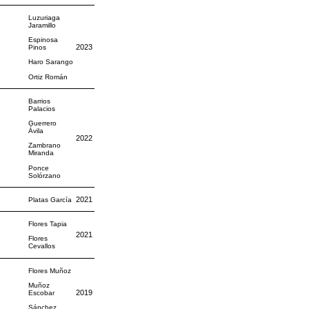
Luzuriaga
Jaramillo
Espinosa
2023
Pinos
Haro Sarango
Ortiz Román
Barrios
Palacios
Guerrero
Ávila
2022
Zambrano
Miranda
Ponce
Solórzano
2021
Platas García
Flores Tapia
2021
Flores
Cevallos
Flores Muñoz
Muñoz
2019
Escobar
Sánchez