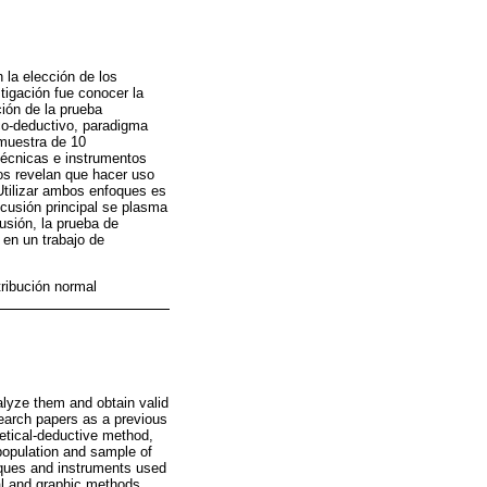
 la elección de los
tigación fue conocer la
ción de la prueba
ico-deductivo, paradigma
 muestra de 10
técnicas e instrumentos
ados revelan que hacer uso
Utilizar ambos enfoques es
cusión principal se plasma
usión, la prueba de
 en un trabajo de
tribución normal
alyze them and obtain valid
search papers as a previous
hetical-deductive method,
 population and sample of
niques and instruments used
cal and graphic methods