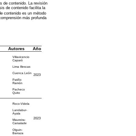
is de contenido. La revisión
is de contenido facilita la
s de contenido es un método
na comprensión más profunda
Autores
Año
Villavicencio
Caparó
Lima Illescas
Cuenca León
2023
Patiño
Ramón
Pacheco
Quito
Roco-Videla
Landabur-
Ayala
2023
Maureira-
Carsalade
Olguin-
Barraza