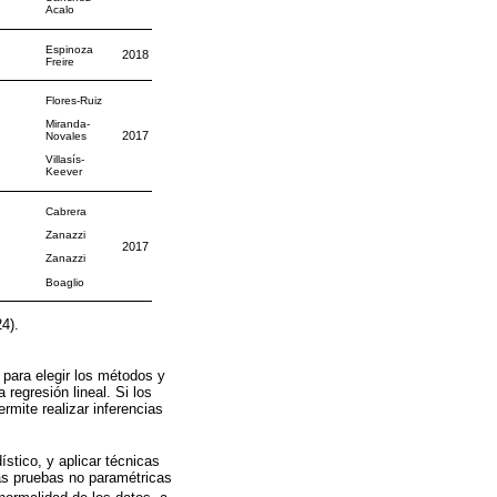
Acalo
Espinoza
2018
Freire
Flores-Ruiz
Miranda-
2017
Novales
Villasís-
Keever
Cabrera
Zanazzi
2017
Zanazzi
Boaglio
4).
 para elegir los métodos y
 regresión lineal. Si los
mite realizar inferencias
ístico, y aplicar técnicas
as pruebas no paramétricas