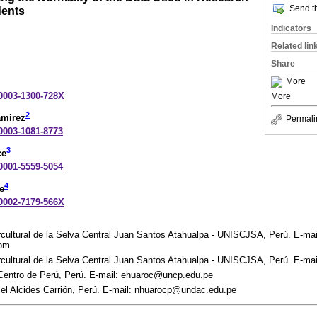
Send th
dents
Indicators
Related lin
Share
More
-0003-1300-728X
More
2
amirez
Permali
-0003-1081-8773
3
ce
-0001-5559-5054
4
e
-0002-7179-566X
rcultural de la Selva Central Juan Santos Atahualpa - UNISCJSA, Perú. E-mai
com
rcultural de la Selva Central Juan Santos Atahualpa - UNISCJSA, Perú. E-ma
 Centro de Perú, Perú. E-mail: ehuaroc@uncp.edu.pe
iel Alcides Carrión, Perú. E-mail: nhuarocp@undac.edu.pe