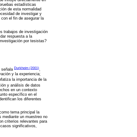
 pruebas estadísticas
ación de esta normalidad
ecesidad de investigar y
 con el fin de asegurar la
os trabajos de investigación
 dar respuesta a la
investigación por tesistas?
Durkheim (2001)
o señala
,
ación y la experiencia;
fatiza la importancia de la
ión y análisis de datos
hechos en un contexto
unto específico en el
dentifican los diferentes
como tema principal la
dos mediante un muestreo no
on criterios relevantes para
casos significativos,