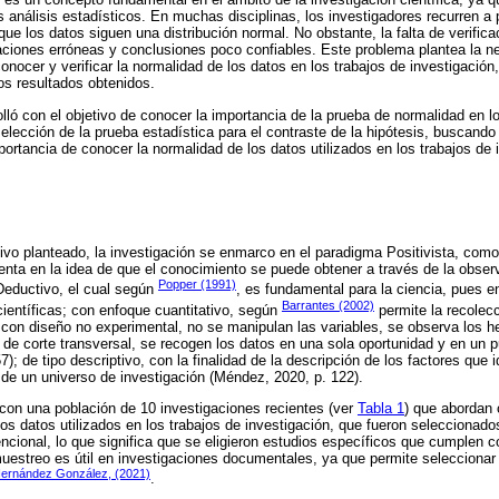
los análisis estadísticos. En muchas disciplinas, los investigadores recurren a
e los datos siguen una distribución normal. No obstante, la falta de verific
taciones erróneas y conclusiones poco confiables. Este problema plantea la n
conocer y verificar la normalidad de los datos en los trabajos de investigación,
los resultados obtenidos.
lló con el objetivo de conocer la importancia de la prueba de normalidad en l
elección de la prueba estadística para el contraste de la hipótesis, buscando
portancia de conocer la normalidad de los datos utilizados en los trabajos de 
tivo planteado, la investigación se enmarco en el paradigma Positivista, com
ta en la idea de que el conocimiento se puede obtener a través de la observ
Popper (1991)
Deductivo, el cual según
, es fundamental para la ciencia, pues en
Barrantes (2002)
 científicas; con enfoque cuantitativo, según
permite la recolecc
; con diseño no experimental, no se manipulan las variables, se observa los 
, de corte transversal, se recogen los datos en una sola oportunidad y en un p
); de tipo descriptivo, con la finalidad de la descripción de los factores que i
e un universo de investigación (Méndez, 2020, p. 122).
 con una población de 10 investigaciones recientes (ver
Tabla 1
) que abordan 
los datos utilizados en los trabajos de investigación, que fueron selecciona
encional, lo que significa que se eligieron estudios específicos que cumplen c
estreo es útil en investigaciones documentales, ya que permite seleccionar 
ernández González, (2021)
.