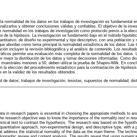
la normalidad de los datos en los trabajos de investigación es fundamental en
lizarlos y obtener conclusiones válidas y confiables. El objetivo de la inves
e normalidad en los trabajos de investigación como protocolo previo a la elec
ste de la hipótesis. La investigación se fundamentó bajo en el método hipotét
uantitativo, de diseño no experimental y tipo descriptivo, con una población y
que abordan como tema principal la normalidad estadística de los datos. Las 
ación incluyen la revisión bibliográfica y el análisis de contenido. Los result
áficos permite una evaluación más completa de la normalidad de los datos. 
 mejor la distribución de los datos y tomar decisiones informadas. Como dis
 muestrales menores a 50, deben utilizar la prueba de Shapiro-Wilk. En concl
n la elección del procedimiento estadístico para la contrastación de hipótesis
ye en la validez de los resultados obtenidos.
d de datos; trabajos de investigación; tesistas; supuestos de normalidad; dis
ata in research papers is essential in choosing the appropriate methods to an
The research objective was to know the importance of the normality test in re
tistical test to contrast the hypothesis. The research was based on the hypot
 quantitative approach, non-experimental design, and descriptive type, with a
hat address the statistical normality of the data as the main theme. The tech
bliographic review and content analysis. The results reveal that using numeri