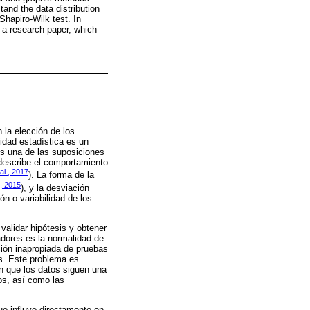
and the data distribution
hapiro-Wilk test. In
n a research paper, which
 la elección de los
idad estadística es un
es una de las suposiciones
describe el comportamiento
al., 2017
). La forma de la
, 2015
), y la desviación
ón o variabilidad de los
 validar hipótesis y obtener
adores es la normalidad de
ación inapropiada de pruebas
es. Este problema es
n que los datos siguen una
tos, así como las
ue influye directamente en