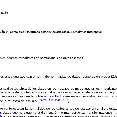
gación
ión VI: cómo elegir la prueba estadística adecuada. Estadística inferencial
 en pruebas estadísticas de normalidad, con datos escasos
mos años que abordan el tema de normalidad de datos, elaboración propia (202
lidad estadística de los datos en los trabajos de investigación es importante
a prueba de hipótesis, los intervalos de confianza, el análisis de varianza y la
suposición, se pueden obtener resultados erróneos o inválidos. Asimismo, per
Flores-Ruiz et al., 2017
 de la muestra de estudio (
).
niente evaluar la normalidad de los datos antes de realizar un análisis estad
s datos que no siguen una distribución normal, como las transformaciones, l
3