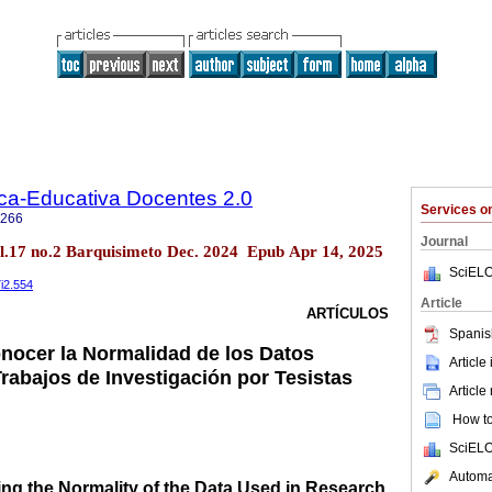
ica-Educativa Docentes 2.0
Services 
0266
Journal
ol.17 no.2 Barquisimeto Dec. 2024 Epub Apr 14, 2025
SciELO
7i2.554
Article
ARTÍCULOS
Spanis
nocer la Normalidad de los Datos
Article
Trabajos de Investigación por Tesistas
Article
How to 
SciELO
Automat
ng the Normality of the Data Used in Research