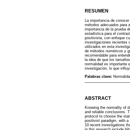
RESUMEN
La importancia de conocer 
métodos adecuados para ana
importancia de la prueba d
estadística para el contra
positivista, con enfoque c
investigaciones recientes 
utilizados en esta investig
de métodos numéricos y gr
recomendable para entender
la idea de que los tamaños
normalidad es importante e
investigación, lo que influ
Palabras clave:
Normalida
ABSTRACT
Knowing the normality of d
and reliable conclusions. 
protocol to choose the sta
positivist paradigm, with a
10 recent investigations t
in this research include bi