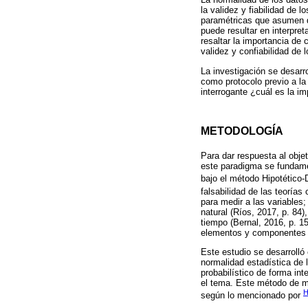
la validez y fiabilidad de 
paramétricas que asumen qu
puede resultar en interpre
resaltar la importancia de 
validez y confiabilidad de 
La investigación se desarro
como protocolo previo a la 
interrogante ¿cuál es la im
METODOLOGÍA
Para dar respuesta al obje
este paradigma se fundamen
bajo el método Hipotético-
falsabilidad de las teorías
para medir a las variables
natural (Ríos, 2017, p. 84)
tiempo (Bernal, 2016, p. 157
elementos y componentes d
Este estudio se desarrolló
normalidad estadística de 
probabilístico de forma int
el tema. Este método de mu
H
según lo mencionado por