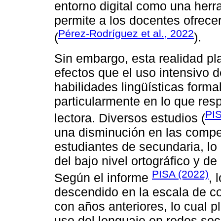
entorno digital como una herr
permite a los docentes ofrecer
Pérez-Rodríguez et al., 2022
(
).
Sin embargo, esta realidad pl
efectos que el uso intensivo d
habilidades lingüísticas forma
particularmente en lo que res
PI
lectora. Diversos estudios (
una disminución en las compe
estudiantes de secundaria, lo
del bajo nivel ortográfico y 
PISA (2022)
Según el informe
, 
descendido en la escala de c
con años anteriores, lo cual p
uso del lenguaje en redes soc