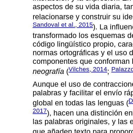
aspectos de su vida diaria, t
relacionarse y construir su ide
Sandoval et al., 2015
). La influe
transformado los esquemas de
código lingüístico propio, cara
normas ortográficas y el uso 
componentes que conforman l
Vilches, 2014
Palazz
neografía
(
;
Aunque el uso de contraccione
palabras y facilitar el envío
D
global en todas las lenguas (
2017
), hacen una distinción e
las palabras originales, y las
que añaden texto para proporc