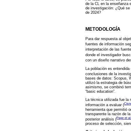
de la CL en la enseñanza e
de investigación: ¿Qué se 
de 2024?
METODOLOGÍA
Para dar respuesta al objet
fuentes de información seg
interpretación de las fuen
donde el investigador busc
con un diseño narrativo desc
La población es entendida
conclusiones de la investig
bases de datos: Scopus, W
utilizó la estrategia de b
asimismo, se combinó termi
“basic education”.
La técnica utilizada fue la
Cisn
información a evaluar (
herramienta que permitió 
transparente la razón de la
Page et al
posterior análisis (
proceso de selección, sien