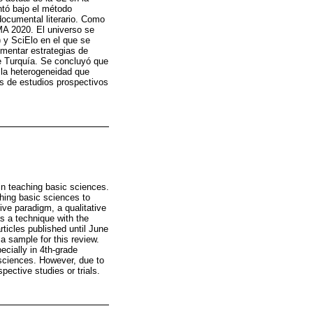
tó bajo el método
 documental literario. Como
SMA 2020. El universo se
 y SciElo en el que se
ementar estrategias de
de Turquía. Se concluyó que
 la heterogeneidad que
és de estudios prospectivos
 in teaching basic sciences.
ching basic sciences to
ive paradigm, a qualitative
as a technique with the
icles published until June
 sample for this review.
ecially in 4th-grade
 sciences. However, due to
pective studies or trials.