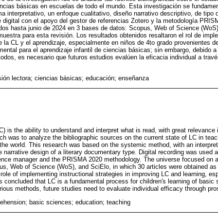
ncias básicas en escuelas de todo el mundo. Esta investigación se fundamen
 interpretativo, un enfoque cualitativo, diseño narrativo descriptivo, de tipo
aje digital con el apoyo del gestor de referencias Zotero y la metodología PRI
cados hasta junio de 2024 en 3 bases de datos: Scopus, Web of Science (WoS)
uestra para esta revisión. Los resultados obtenidos resaltaron el rol de impl
de la CL y el aprendizaje, especialmente en niños de 4to grado provenientes 
ental para el aprendizaje infantil de ciencias básicas; sin embargo, debido a
odos, es necesario que futuros estudios evalúen la eficacia individual a trav
ón lectora; ciencias básicas; educación; enseñanza
is the ability to understand and interpret what is read, with great relevance
ch was to analyze the bibliographic sources on the current state of LC in tea
 the world. This research was based on the systemic method, with an interpret
 narrative design of a literary documentary type. Digital recording was used 
erence manager and the PRISMA 2020 methodology. The universe focused on art
s, Web of Science (WoS), and SciElo, in which 30 articles were obtained as a
 role of implementing instructional strategies in improving LC and learning, esp
as concluded that LC is a fundamental process for children's learning of basic
rious methods, future studies need to evaluate individual efficacy through pros
hension; basic sciences; education; teaching