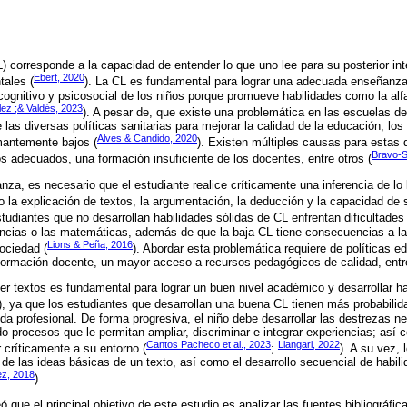
) corresponde a la capacidad de entender lo que uno lee para su posterior in
Ebert, 2020
ales (
). La CL es fundamental para lograr una adecuada enseñanza 
 cognitivo y psicosocial de los niños porque promueve habilidades como la alfa
ez ;& Valdés, 2023
). A pesar de, que existe una problemática en las escuelas d
 las diversas políticas sanitarias para mejorar la calidad de la educación, lo
Alves & Candido, 2020
mantemente bajos (
). Existen múltiples causas para estas d
Bravo-S
os adecuados, una formación insuficiente de los docentes, entre otros (
a, es necesario que el estudiante realice críticamente una inferencia de lo l
 la explicación de textos, la argumentación, la deducción y la capacidad de s
studiantes que no desarrollan habilidades sólidas de CL enfrentan dificultades
ncias o las matemáticas, además de que la baja CL tiene consecuencias a la
Lions & Peña, 2016
sociedad (
). Abordar esta problemática requiere de políticas e
formación docente, un mayor acceso a recursos pedagógicos de calidad, entr
 textos es fundamental para lograr un buen nivel académico y desarrollar hab
), ya que los estudiantes que desarrollan una buena CL tienen más probabilida
ida profesional. De forma progresiva, el niño debe desarrollar las destrezas 
o procesos que le permitan ampliar, discriminar e integrar experiencias; así c
Cantos Pacheco et al., 2023
Llangari, 2022
 críticamente a su entorno (
;
). A su vez,
e las ideas básicas de un texto, así como el desarrollo secuencial de habi
ez, 2018
).
eó que el principal objetivo de este estudio es analizar las fuentes bibliográfi