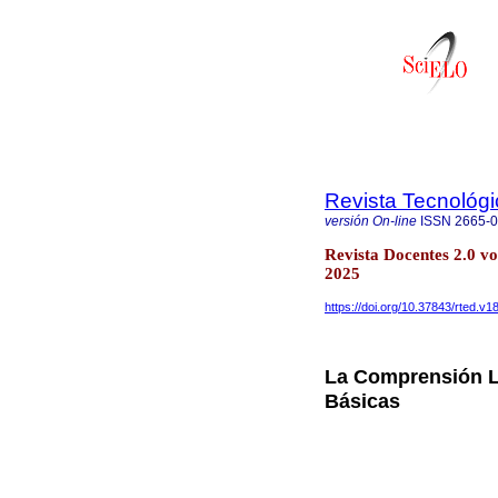
Revista Tecnológ
versión On-line
ISSN
2665-
Revista Docentes 2.0 
2025
https://doi.org/10.37843/rted.v1
La Comprensión L
Básicas