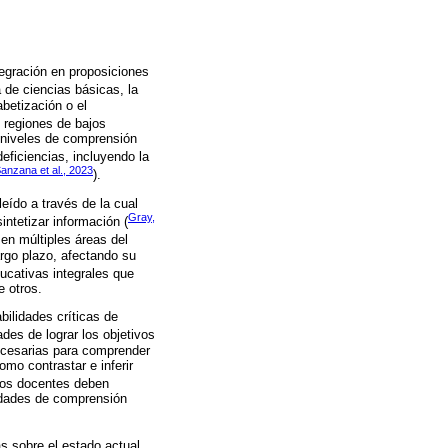
tegración en proposiciones
de ciencias básicas, la
betización o el
e regiones de bajos
s niveles de comprensión
eficiencias, incluyendo la
anzana et al., 2023
).
eído a través de la cual
Gray,
intetizar información (
 en múltiples áreas del
rgo plazo, afectando su
ducativas integrales que
e otros.
ilidades críticas de
des de lograr los objetivos
necesarias para comprender
omo contrastar e inferir
 los docentes deben
lidades de comprensión
cas sobre el estado actual