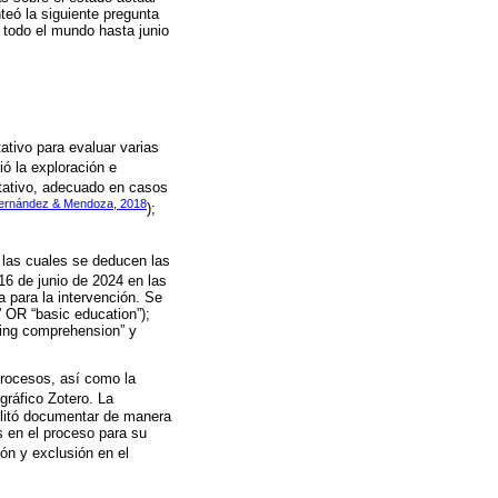
teó la siguiente pregunta
 todo el mundo hasta junio
ativo para evaluar varias
ió la exploración e
itativo, adecuado en casos
ernández & Mendoza, 2018
);
 las cuales se deducen las
 16 de junio de 2024 en las
 para la intervención. Se
” OR “basic education”);
ding comprehension” y
 procesos, así como la
ográfico Zotero. La
ilitó documentar de manera
os en el proceso para su
ión y exclusión en el