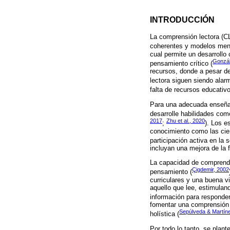
INTRODUCCIÓN
La comprensión lectora (CL
coherentes y modelos ment
cual permite un desarrollo
Gonzál
pensamiento crítico (
recursos, donde a pesar de
lectora siguen siendo alar
falta de recursos educativ
Para una adecuada enseñanz
desarrolle habilidades como
2017
Zhu et al., 2020
;
). Los e
conocimiento como las cie
participación activa en la 
incluyan una mejora de la 
La capacidad de comprender
Çigdemir, 2002
pensamiento (
curriculares y una buena v
aquello que lee, estimuland
información para responder
fomentar una comprensión d
Sepúlveda & Martín
holística (
Por todo lo tanto, se plant