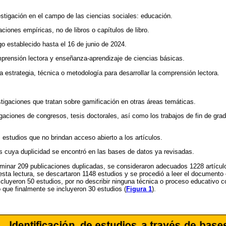
estigación en el campo de las ciencias sociales: educación.
aciones empíricas, no de libros o capítulos de libro.
go establecido hasta el 16 de junio de 2024.
prensión lectora y enseñanza-aprendizaje de ciencias básicas.
a estrategia, técnica o metodología para desarrollar la comprensión lectora.
tigaciones que tratan sobre gamificación en otras áreas temáticas.
igaciones de congresos, tesis doctorales, así como los trabajos de fin de gra
 estudios que no brindan acceso abierto a los artículos.
os cuya duplicidad se encontró en las bases de datos ya revisadas.
liminar 209 publicaciones duplicadas, se consideraron adecuados 1228 artículo
e esta lectura, se descartaron 1148 estudios y se procedió a leer el documento
cluyeron 50 estudios, por no describir ninguna técnica o proceso educativo co
o que finalmente se incluyeron 30 estudios (
Figura 1
).