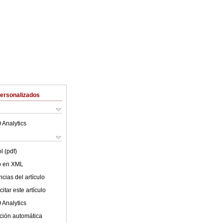
Personalizados
 Analytics
l (pdf)
lo en XML
cias del artículo
itar este artículo
 Analytics
ción automática