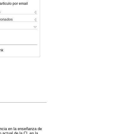
articulo por email
s
cionados
nk
ancia en la enseñanza de
o actual de la CL en la