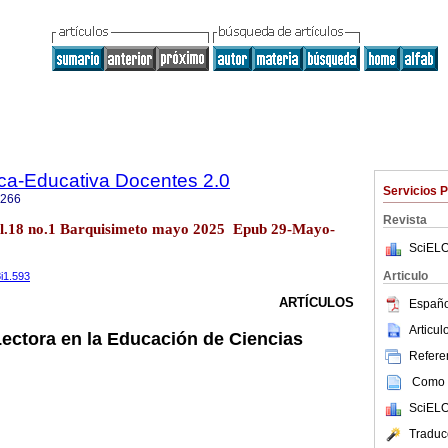
ica-Educativa Docentes 2.0
Servicios 
0266
Revista
vol.18 no.1 Barquisimeto mayo 2025 Epub 29-Mayo-
SciELO
Articulo
8i1.593
ARTÍCULOS
Españo
Articu
ectora en la Educación de Ciencias
Referen
Como c
SciELO
Traduc