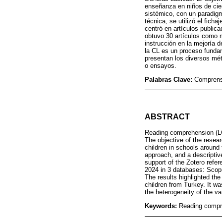
enseñanza en niños de cie
sistémico, con un paradigma
técnica, se utilizó el fich
centró en artículos publi
obtuvo 30 artículos como m
instrucción en la mejoría 
la CL es un proceso fundam
presentan los diversos mét
o ensayos.
Palabras Clave:
Comprensi
ABSTRACT
Reading comprehension (LC) 
The objective of the resear
children in schools around
approach, and a descriptive
support of the Zotero ref
2024 in 3 databases: Scopu
The results highlighted the
children from Turkey. It w
the heterogeneity of the va
Keywords:
Reading compre