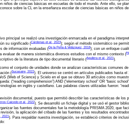
n niños de ciencias básicas en escuelas de todo el mundo. Ante ello, se plan
conoce sobre la CL en la enseñanza escolar de ciencias básicas en niños de
ivo principal se realizó una investigación enmarcada en el paradigma interpret
Cárdenas et al., 2023
ún su significado (
); según el método sistemático se permit
De la Peña & Velázquez, 2018
tes de información evaluadas (
); con un enfoque cual
H
a evaluar de manera sistemática diversos estudios con el mismo contexto (
Aguilera et al., 2021
riptivo de la literatura de tipo documental literario (
).
 como el conjunto de unidades donde se analizan características comunes de
Sucasaire, 2022
ación (
). El universo se centró en artículos publicados hasta el
oS (Web of Science) y Scielo en el que se obtuvo 30 artículos como muestra
úsqueda: (“reading comprehension”) AND (“elementary school” OR “basic school
nologías en inglés y castellano. Las palabras claves utilizadas fueron: “rea
 revisión documental, puesto que permitió describir las características de los
eros-Caicedo et al., 2022
). Se desarrolló un fichaje digital y se usó el gestor bibli
organizar las fuentes documentales fue la metodología PRISMA 2020, que fac
 revisión, la aplicación del cribado de las fuentes y los resultados encontrad
., 2021
). Para respaldar nuestra investigación, se estableció criterios de inclus
do: