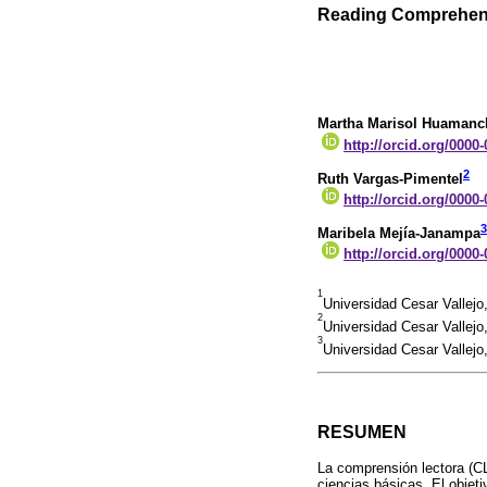
Reading Comprehens
Martha Marisol Huamanc
http://orcid.org/0000
2
Ruth Vargas-Pimentel
http://orcid.org/0000
3
Maribela Mejía-Janampa
http://orcid.org/0000
1
Universidad Cesar Vallej
2
Universidad Cesar Vallej
3
Universidad Cesar Vallej
RESUMEN
La comprensión lectora (CL
ciencias básicas. El objeti