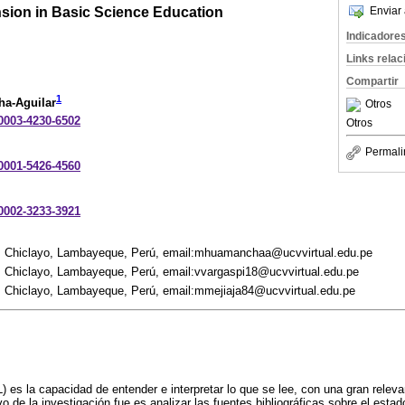
ion in Basic Science Education
Enviar 
Indicadore
Links rela
Compartir
1
ha-Aguilar
Otros
-0003-4230-6502
Otros
Permali
-0001-5426-4560
-0002-3233-3921
o, Chiclayo, Lambayeque, Perú, email:mhuamanchaa@ucvvirtual.edu.pe
o, Chiclayo, Lambayeque, Perú, email:vvargaspi18@ucvvirtual.edu.pe
o, Chiclayo, Lambayeque, Perú, email:mmejiaja84@ucvvirtual.edu.pe
) es la capacidad de entender e interpretar lo que se lee, con una gran relev
vo de la investigación fue es analizar las fuentes bibliográficas sobre el estad