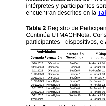
intérpretes y participantes so
encuentran descritos en la
Ta
Tabla 2
Registro de Particip
Continúa UTMACHNota. Consol
participantes - dispositivos, 
Actividades
Interacción
# Disp
Sincrónica
vinculado
Jornada
Formación
4/10/2023
Ofimática
Sesión 1
Pc-Portátil: 10
18/10/2023
Ofimática
Sesión 3
Pc-Portátil: 10
1/11/2023
Ofimática
Sesión 5
Pc-Portátil: 11
15/11/2023
Ofimática
Sesión 7
Pc-Portátil: 10
29/11/2023
Ofimática
Sesión 9
Pc-Portátil: 7
11/10/2023
HomeByMe
Sesión 2
Pc-Portátil: 9
25/10/2023
HomeByMe
Sesión 4
Pc-Portátil: 12
8/11/2023
HomeByMe
Sesión 6
Pc-Portátil: 7
22/11/2023
HomeByMe
Sesión 8
Pc-Portátil: 10
6/12/2023
HomeByMe
Sesión 10
Pc-Portátil: 13
Promedios
Pc-Portátil: 10