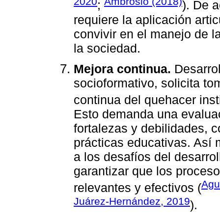
2020
Ambrosio (2018)
;
). De 
requiere la aplicación arti
convivir en el manejo de 
la sociedad.
Mejora continua.
Desarrol
socioformativo, solicita t
continua del quehacer insti
Esto demanda una evaluaci
fortalezas y debilidades, c
prácticas educativas. Así
a los desafíos del desarrol
garantizar que los proce
Agui
relevantes y efectivos (
Juárez-Hernández, 2019
).