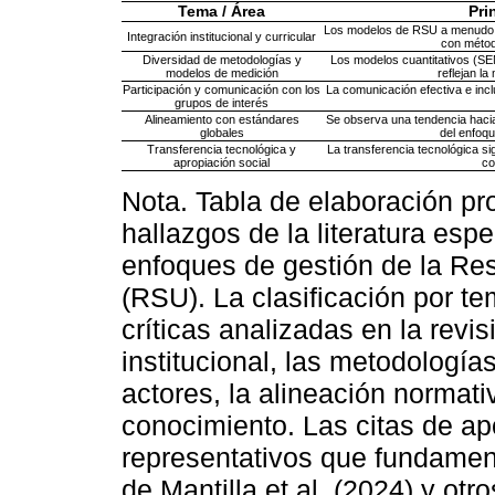
Tema / Área
Pri
Los modelos de RSU a menudo c
Integración institucional y curricular
con métod
Diversidad de metodologías y
Los modelos cuantitativos (SEM
modelos de medición
reflejan la
Participación y comunicación con los
La comunicación efectiva e inclu
grupos de interés
Alineamiento con estándares
Se observa una tendencia haci
globales
del enfoqu
Transferencia tecnológica y
La transferencia tecnológica si
apropiación social
co
Nota. Tabla de elaboración pro
hallazgos de la literatura esp
enfoques de gestión de la Res
(RSU). La clasificación por te
críticas analizadas en la revis
institucional, las metodología
actores, la alineación normati
conocimiento. Las citas de a
representativos que fundament
de Mantilla et al. (2024) y otro