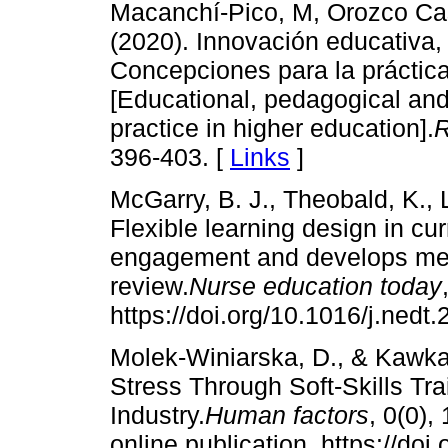
Macanchí-Pico, M, Orozco Cas
(2020). Innovación educativa,
Concepciones para la práctica
[Educational, pedagogical and
practice in higher education].
R
396-403. [
Links
]
McGarry, B. J., Theobald, K., L
Flexible learning design in cu
engagement and develops meta
review.
Nurse education today
https://doi.org/10.1016/j.nedt
Molek-Winiarska, D., & Kawka
Stress Through Soft-Skills Tra
Industry.
Human factors
, 0(0)
online publication. https://d