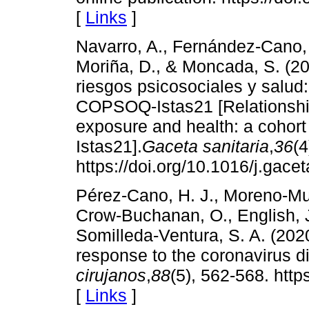
[
Links
]
Navarro, A., Fernández-Cano, M
Moriña, D., & Moncada, S. (20
riesgos psicosociales y salud
COPSOQ-Istas21 [Relationshi
exposure and health: a cohor
Istas21].
Gaceta sanitaria
,
36
(4
https://doi.org/10.1016/j.gace
Pérez-Cano, H. J., Moreno-Mu
Crow-Buchanan, O., English, J
Somilleda-Ventura, S. A. (2020
response to the coronavirus 
cirujanos
,
88
(5), 562-568. htt
[
Links
]