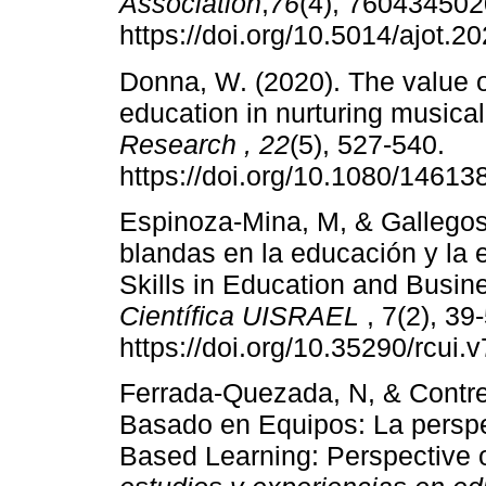
Association
,
76
(4), 760434502
https://doi.org/10.5014/ajot.
Donna, W. (2020). The value of
education in nurturing musical
Research
,
22
(5), 527-540.
https://doi.org/10.1080/1461
Espinoza-Mina, M, & Gallegos 
blandas en la educación y la
Skills in Education and Busin
Científica UISRAEL
, 7(2), 39
https://doi.org/10.35290/rcui
Ferrada-Quezada, N, & Contrer
Basado en Equipos: La perspe
Based Learning: Perspective o