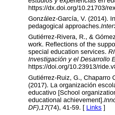
estudios y experiencias en e
https://dx.doi.org/10.21703/r
González-García, V. (2014). I
pedagogical approaches.
Inte
Gutiérrez-Rivera, R., & Gómez 
work. Reflections of the suppor
special education services.
RI
Investigación y el Desarrollo 
https://doi.org/10.23913/ride.
Gutiérrez-Ruiz, G., Chaparro 
(2017). La organización escol
educativo [School organizatio
educational achievement].
Inn
DF)
,
17
(74), 41-59. [
Links
]