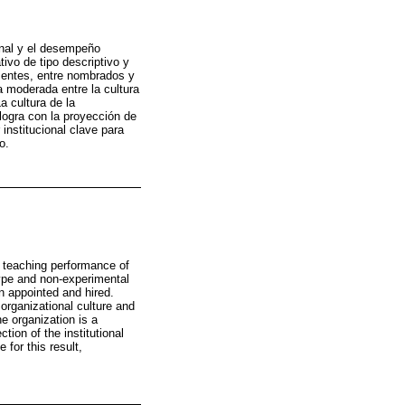
ional y el desempeño
tivo de tipo descriptivo y
centes, entre nombrados y
a moderada entre la cultura
a cultura de la
logra con la proyección de
institucional clave para
o.
d teaching performance of
 type and non-experimental
n appointed and hired.
 organizational culture and
he organization is a
tion of the institutional
for this result,