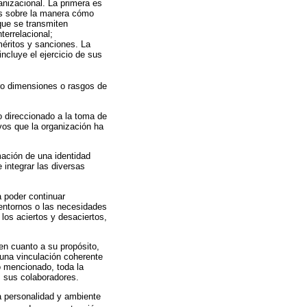
anizacional. La primera es
es sobre la manera cómo
que se transmiten
terrelacional;
méritos y sanciones. La
ncluye el ejercicio de sus
ro dimensiones o rasgos de
 direccionado a la toma de
ivos que la organización ha
mación de una identidad
 integrar las diversas
a poder continuar
 entornos o las necesidades
 los aciertos y desaciertos,
 en cuanto a su propósito,
 una vinculación coherente
o mencionado, toda la
s sus colaboradores.
la personalidad y ambiente