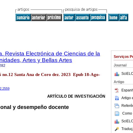
. Revista Electrónica de Ciencias de la
Serviços P
dades, Artes y Bellas Artes
Journal
282
SciELO
6 no.12 Santa Ana de Coro dez. 2023 Epub 18-Ago-
Artigo
12.2559
Espanh
ARTÍCULO DE INVESTIGACIÓN
Artigo
Referên
cional y desempeño docente
Como c
SciELO
Traduç