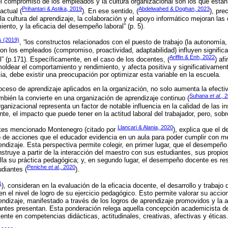
el compromiso de los empleados y la cultura organizacional son los que est
Prihantari & Astika, 2019
Abdelwahed & Doghan, 2023
actual (
). En ese sentido, (
), pre
 la cultura del aprendizaje, la colaboración y el apoyo informático mejoran la
ento, y la eficacia del desempeño laboral” (p. 5).
s (2019)
, “los constructos relacionados con el puesto de trabajo (la autonomía,
on los empleados (compromiso, proactividad, adaptabilidad) influyen signific
Ariffin & Enh, 2022
” (p.171). Específicamente, en el caso de los docentes, (
) af
moldear el comportamiento y rendimiento, y afecta positiva y significativamen
a, debe existir una preocupación por optimizar esta variable en la escuela.
roceso de aprendizaje aplicados en la organización, no solo aumenta la efecti
Suhana
et al.
, 
mbién la convierte en una organización de aprendizaje continuo (
ganizacional representa un factor de notable influencia en la calidad de las i
te, el impacto que puede tener en la actitud laboral del trabajador, pero, so
Llancari & Alania, 2020
ntes mencionado Montenegro (citado por
), explica que el
o de acciones que el educador evidencia en un aula para poder cumplir con m
dizaje. Esta perspectiva permite colegir, en primer lugar, que el desempeño 
nstruye a partir de la interacción del maestro con sus estudiantes, sus propio
olla su práctica pedagógica; y, en segundo lugar, el desempeño docente es res
Peniche
et al.,
2020
udiantes (
).
1
), consideran en la evaluación de la eficacia docente, el desarrollo y trabaj
n el nivel de logro de su ejercicio pedagógico. Esto permite valorar su accion
dizaje, manifestado a través de los logros de aprendizaje promovidos y la 
antes presentan. Esta ponderación relega aquella concepción academicista de
te en competencias didácticas, actitudinales, creativas, afectivas y éticas