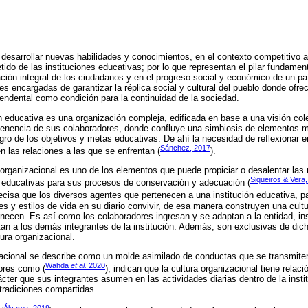
 desarrollar nuevas habilidades y conocimientos, en el contexto competitivo 
ido de las instituciones educativas; por lo que representan el pilar fundamenta
ción integral de los ciudadanos y en el progreso social y económico de un paí
s encargadas de garantizar la réplica social y cultural del pueblo donde ofre
ndental como condición para la continuidad de la sociedad.
ón educativa es una organización compleja, edificada en base a una visión col
venencia de sus colaboradores, donde confluye una simbiosis de elementos 
gro de los objetivos y metas educativas. De ahí la necesidad de reflexionar en
Sánchez, 2017
las relaciones a las que se enfrentan (
).
a organizacional es uno de los elementos que puede propiciar o desalentar las
Siqueiros & Vera
s educativas para sus procesos de conservación y adecuación (
recisa que los diversos agentes que pertenecen a una institución educativa, pa
s y estilos de vida en su diario convivir, de esa manera construyen una cultu
enecen. Es así como los colaboradores ingresan y se adaptan a la entidad, i
n a los demás integrantes de la institución. Además, son exclusivas de dich
tura organizacional.
izacional se describe como un molde asimilado de conductas que se transmite
Wahda
et al.
2020
ores como (
), indican que la cultura organizacional tiene relac
ácter que sus integrantes asumen en las actividades diarias dentro de la instit
 tradiciones compartidas.
Álvarez, 2019