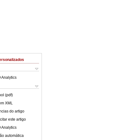
ersonalizados
 Analytics
ol (pdf)
 em XML
cias do artigo
itar este artigo
 Analytics
ão automática