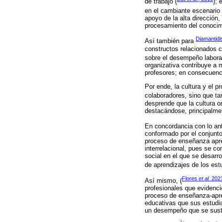
de trabajo (
); 
en el cambiante escenario 
apoyo de la alta dirección,
procesamiento del conocimi
Diamantidi
Así también para
constructos relacionados c
sobre el desempeño laboral
organizativa contribuye a 
profesores; en consecuenci
Por ende, la cultura y el p
colaboradores, sino que ta
desprende que la cultura or
destacándose, principalmen
En concordancia con lo a
conformado por el conjunt
proceso de enseñanza apren
interrelacional, pues se co
social en el que se desarr
de aprendizajes de los est
Flores
et al.
202
Así mismo, (
profesionales que evidencie
proceso de enseñanza-apren
educativas que sus estudi
un desempeño que se susten