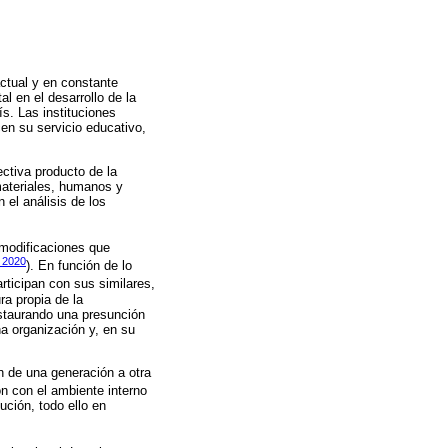
actual y en constante
l en el desarrollo de la
s. Las instituciones
cen su servicio educativo,
ectiva producto de la
materiales, humanos y
 el análisis de los
 modificaciones que
, 2020
). En función de lo
rticipan con sus similares,
ra propia de la
nstaurando una presunción
a organización y, en su
n de una generación a otra
ión con el ambiente interno
ución, todo ello en