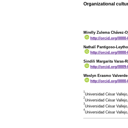
Organizational cult
Mirelly Zulema Chávez-O
http://orcid.org/0000
Nathalí Pantigoso-Leyth
http://orcid.org/0000
Sindili Margarita Varas-R
http://orcid.org/0009
Weslyn Erasmo Valverde
http://orcid.org/0000
1
Universidad César Vallej
2
Universidad César Vallejo
3
Universidad César Vallejo,
4
Universidad César Vallej