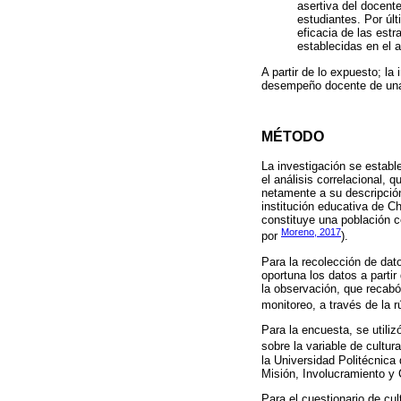
asertiva del docent
estudiantes. Por últ
eficacia de las est
establecidas en el a
A partir de lo expuesto; la 
desempeño docente de una 
MÉTODO
La investigación se estable
el análisis correlacional, 
netamente a su descripción
institución educativa de Ch
constituye una población ce
Moreno, 2017
por
).
Para la recolección de dato
oportuna los datos a partir
la observación, que recabó 
monitoreo, a través de la r
Para la encuesta, se utili
sobre la variable de cultur
la Universidad Politécnica
Misión, Involucramiento y 
Para el cuestionario de cul