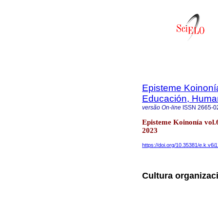
Episteme Koinonía
Educación, Humani
versão On-line
ISSN
2665-0
Episteme Koinonía vol.
2023
https://doi.org/10.35381/e.k.v6i
Cultura organiza