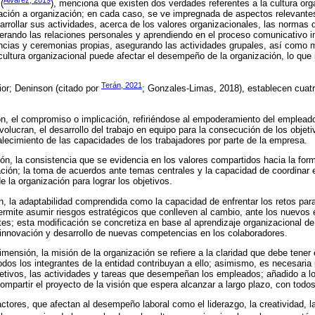
(
), menciona que existen dos verdades referentes a la cultura org
ización a organización; en cada caso, se ve impregnada de aspectos relevant
arrollar sus actividades, acerca de los valores organizacionales, las normas 
rando las relaciones personales y aprendiendo en el proceso comunicativo in
ncias y ceremonias propias, asegurando las actividades grupales, así como 
ultura organizacional puede afectar el desempeño de la organización, lo que i
Terán, 2021
ior; Deninson (citado por
; Gonzales-Limas, 2018), establecen cuat
n, el compromiso o implicación, refiriéndose al empoderamiento del empleado
volucran, el desarrollo del trabajo en equipo para la consecución de los objet
talecimiento de las capacidades de los trabajadores por parte de la empresa.
n, la consistencia que se evidencia en los valores compartidos hacia la for
ación; la toma de acuerdos ante temas centrales y la capacidad de coordinar e
e la organización para lograr los objetivos.
n, la adaptabilidad comprendida como la capacidad de enfrentar los retos par
ermite asumir riesgos estratégicos que conlleven al cambio, ante los nuevos
tes; esta modificación se concretiza en base al aprendizaje organizacional de
innovación y desarrollo de nuevas competencias en los colaboradores.
imensión, la misión de la organización se refiere a la claridad que debe tener
todos los integrantes de la entidad contribuyan a ello; asimismo, es necesaria
jetivos, las actividades y tareas que desempeñan los empleados; añadido a l
ompartir el proyecto de la visión que espera alcanzar a largo plazo, con todo
ctores, que afectan al desempeño laboral como el liderazgo, la creatividad, 