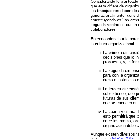
Considerando lo planteado 
que esta difiere de organ
los trabajadores deben des
generacionalmente, conside
constituyendo así las cree
segunda verdad es que la c
colaboradores
En concordancia a lo anter
la cultura organizacional:
La primera dimensió
decisiones que lo in
propuesto, y, el for
La segunda dimensió
para con la organiz
áreas o instancias d
La tercera dimensió
subsistiendo, que p
futuras de sus clien
que se traducen en 
La cuarta y última d
esto permitirá que 
entre las metas, ob
organización debe c
Aunque existen diversos fa
Buil
et al.
, 2019