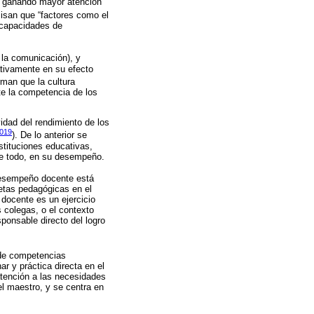
án ganando mayor atención
cisan que “factores como el
s capacidades de
 la comunicación), y
ativamente en su efecto
irman que la cultura
te la competencia de los
vidad del rendimiento de los
2019
). De lo anterior se
nstituciones educativas,
bre todo, en su desempeño.
 desempeño docente está
etas pedagógicas en el
docente es un ejercicio
s colegas, o el contexto
ponsable directo del logro
o de competencias
ar y práctica directa en el
atención a las necesidades
l maestro, y se centra en
.