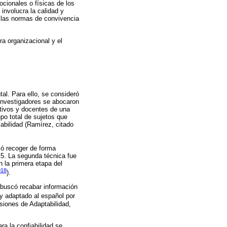
cionales o físicas de los
involucra la calidad y
a las normas de convivencia
ura organizacional y el
tal. Para ello, se consideró
s investigadores se abocaron
ctivos y docentes de una
upo total de sujetos que
iabilidad (Ramírez, citado
tió recoger de forma
l 5. La segunda técnica fue
n la primera etapa del
018
).
s buscó recabar información
y adaptado al español por
siones de Adaptabilidad,
ra la confiabilidad se