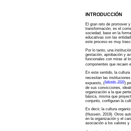
INTRODUCCIÓN
El gran reto de promover y
transformación, es el comet
sociedad, base en la forma
educativas son las entidade
este proceso es muy trasce
Por lo tanto, una instituci
gestación, aprobación y a
funcionales con miras al lo
componentes que recaen en 
En este sentido, la cultur
necesitan las institucione
Salcedo, 2020
expuesto, (
) p
de sus convicciones, ideale
organización a la que pert
básica, misma que proyecta
conjunto, configuran la cul
Es decir, la cultura organ
(Hussein, 2019). Otros aut
en la organización y el car
asociación a los valores y