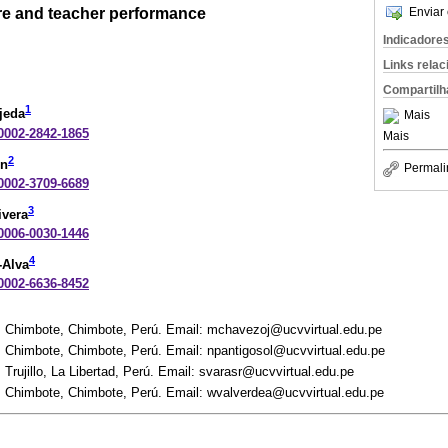
ure and teacher performance
Enviar 
Indicadore
Links rela
Compartilh
1
jeda
Mais
-0002-2842-1865
Mais
2
on
Permali
-0002-3709-6689
3
ivera
-0006-0030-1446
4
-Alva
-0002-6636-8452
o, Chimbote, Chimbote, Perú. Email: mchavezoj@ucvvirtual.edu.pe
, Chimbote, Chimbote, Perú. Email: npantigosol@ucvvirtual.edu.pe
 Trujillo, La Libertad, Perú. Email: svarasr@ucvvirtual.edu.pe
o, Chimbote, Chimbote, Perú. Email: wvalverdea@ucvvirtual.edu.pe