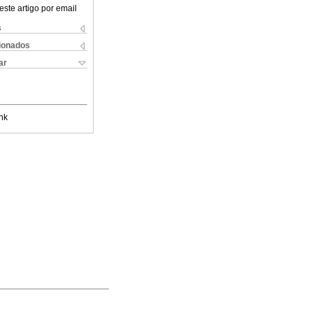
este artigo por email
s
cionados
ar
nk