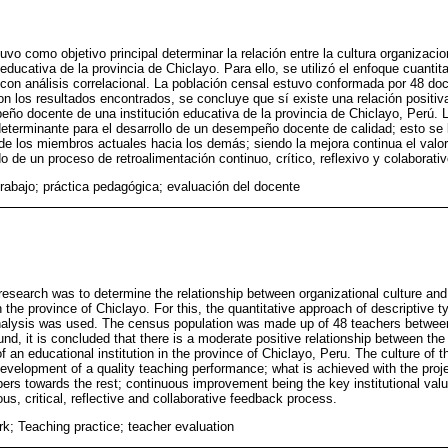
uvo como objetivo principal determinar la relación entre la cultura organizac
educativa de la provincia de Chiclayo. Para ello, se utilizó el enfoque cuantita
con análisis correlacional. La población censal estuvo conformada por 48 do
n los resultados encontrados, se concluye que sí existe una relación positiv
eño docente de una institución educativa de la provincia de Chiclayo, Perú. L
determinante para el desarrollo de un desempeño docente de calidad; esto se 
 de los miembros actuales hacia los demás; siendo la mejora continua el valor 
 de un proceso de retroalimentación continuo, crítico, reflexivo y colaborativ
trabajo; práctica pedagógica; evaluación del docente
 research was to determine the relationship between organizational culture an
in the province of Chiclayo. For this, the quantitative approach of descriptive
analysis was used. The census population was made up of 48 teachers betwee
und, it is concluded that there is a moderate positive relationship between the
 an educational institution in the province of Chiclayo, Peru. The culture of t
development of a quality teaching performance; what is achieved with the projec
rs towards the rest; continuous improvement being the key institutional value 
s, critical, reflective and collaborative feedback process.
rk; Teaching practice; teacher evaluation