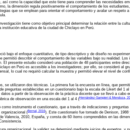
e, así como la capacidad que este tiene para comprender las necesidades emo
imo, la dimensión regula positivamente el comportamiento de los estudiantes, 
rategias que se emplean para orientar el comportamiento y avalar un respeto 
ula.
investigación tiene como objetivo principal determinar la relación entre la cult
institución educativa de la ciudad de Chiclayo en Perú.
ció bajo el enfoque cuantitativo, de tipo descriptivo y de diseño no experimen
que permitió describir el comportamiento de las variables bajo su realidad. Lo
. El presente estudio consideró una población de 48 participantes entre dire
iclayo en Perú es accesible a los investigadores; por ello, se consideró al gr
nsal, lo cual no requirió calcular la muestra y permitió elevar el nivel de conf
s, se utilizaron dos técnicas. La primera fue la encuesta en línea, que permi
 de preguntas establecidas en un cuestionario bajo la escala de Likert del 1 a
datos a partir de la observación de la práctica docente que se llevó a cabo e
Hernández-Sampieri & Mendoza, 2
úbrica de observación en una escala del 1 al 4 (
zó como instrumento el cuestionario, que a través de indicaciones y pregunta
Bernal, 2016
a organizacional (
). Este cuestionario fue tomado de Denison, 1988 
 de Valencia, 2010, España, y consta de 60 ítems comprendidos en las dimen
Consistencia.
tura organizacional, la validez se determinó mediante juicios de expertos, y pa