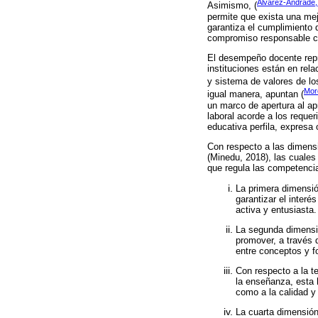
Álvarez-Andrade,
Asimismo, (
permite que exista una mej
garantiza el cumplimiento 
compromiso responsable co
El desempeño docente repr
instituciones están en rela
y sistema de valores de lo
Mor
igual manera, apuntan (
un marco de apertura al ap
laboral acorde a los requer
educativa perfila, expresa
Con respecto a las dimens
(Minedu, 2018), las cuale
que regula las competenci
La primera dimensió
garantizar el interé
activa y entusiasta.
La segunda dimensió
promover, a través d
entre conceptos y f
Con respecto a la t
la enseñanza, esta h
como a la calidad y 
La cuarta dimensión