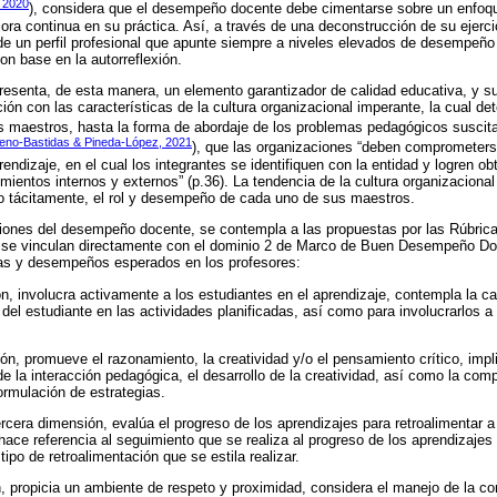
 2020
), considera que el desempeño docente debe cimentarse sobre un enfoqu
ora continua en su práctica. Así, a través de una deconstrucción de su ejerc
de un perfil profesional que apunte siempre a niveles elevados de desempeño p
n base en la autorreflexión.
esenta, de esta manera, un elemento garantizador de calidad educativa, y su
ción con las características de la cultura organizacional imperante, la cual d
s maestros, hasta la forma de abordaje de los problemas pedagógicos suscit
eno-Bastidas & Pineda-López, 2021
), que las organizaciones “deben comprometerse
rendizaje, en el cual los integrantes se identifiquen con la entidad y logren 
imientos internos y externos” (p.36). La tendencia de la cultura organizacional
 o tácitamente, el rol y desempeño de cada uno de sus maestros.
iones del desempeño docente, se contempla a las propuestas por las Rúbric
s se vinculan directamente con el dominio 2 de Marco de Buen Desempeño D
as y desempeños esperados en los profesores:
n, involucra activamente a los estudiantes en el aprendizaje, contempla la ca
s del estudiante en las actividades planificadas, así como para involucrarlos a
n, promueve el razonamiento, la creatividad y/o el pensamiento crítico, imp
e la interacción pedagógica, el desarrollo de la creatividad, así como la com
ormulación de estrategias.
ercera dimensión, evalúa el progreso de los aprendizajes para retroalimentar a
ace referencia al seguimiento que se realiza al progreso de los aprendizajes 
tipo de retroalimentación que se estila realizar.
, propicia un ambiente de respeto y proximidad, considera el manejo de la c