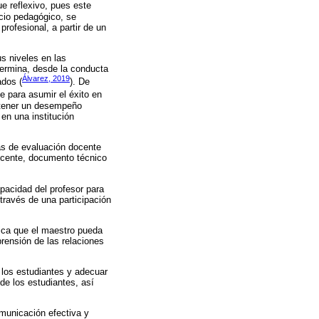
e reflexivo, pues este
icio pedagógico, se
rofesional, a partir de un
s niveles en las
etermina, desde la conducta
Álvarez, 2019
ados (
). De
 para asumir el éxito en
obtener un desempeño
 en una institución
as de evaluación docente
ocente, documento técnico
pacidad del profesor para
 través de una participación
lica que el maestro pueda
prensión de las relaciones
 los estudiantes y adecuar
de los estudiantes, así
omunicación efectiva y