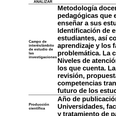
ANÁLIZAR
Metodología docen
pedagógicas que 
enseñar a sus est
Identificación de e
estudiantes, así c
Campo de
aprendizaje y los 
interés/ámbito
de estudio de
problemática. La c
las
investigaciones
Niveles de atenció
los que cuenta. La
revisión, propuest
competencias trans
futuro de los estu
Año de publicació
Producción
Universidades, fa
científica
y tratamiento de p