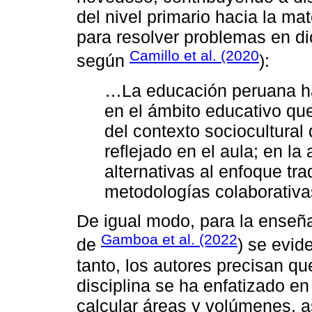
del nivel primario hacia la m
para resolver problemas en di
Camillo et al. (2020
según
):
…La educación peruana ha
en el ámbito educativo qu
del contexto sociocultural 
reflejado en el aula; en l
alternativas al enfoque tr
metodologías colaborativas
De igual modo, para la enseñ
Gamboa et al. (2022
de
) se evid
tanto, los autores precisan qu
disciplina se ha enfatizado e
calcular áreas y volúmenes, a