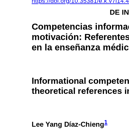
https://doi.org/10.35381/e.k.v7i14.
DE I
Competencias informa
motivación: Referentes
en la enseñanza médic
Informational competen
theoretical references 
1
Lee Yang Díaz-Chieng