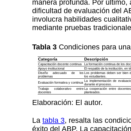
manera profunda. Por último, 
dificultad de evaluación del 
involucra habilidades cualitat
mediante pruebas tradicionale
Tabla 3
Condiciones para una
Categoría
Descripción
Capacitación docente continua
La formación continua de los doc
Apoyo institucional
El respaldo de la institución, en
Diseño adecuado de los
Los problemas deben ser bien di
problemas
los estudiantes.
La implementación de evaluaci
Evaluación formativa y continua
durante el proceso.
Trabajo colaborativo entre
La cooperación entre docentes 
docentes
planteados.
Elaboración: El autor.
La
tabla 3
, resalta las condic
éxito del ABP. La capacitació