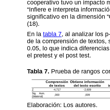
cooperativo tuvo un impacto 
“Infiere e interpreta informaci
significativo en la dimensión “
(18).
En la
tabla 7
, al analizar los 
de la comprensión de textos, 
0.05, lo que indica diferencia
el pretest y el post test.
Tabla 7.
Prueba de rangos co
Comprensión
Obtiene información
de textos
del texto escrito
i
Z
-4,717
-2,609
Sig. Asin.
,000
,009
(bilateral)
Elaboración: Los autores.