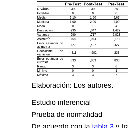
Pre-Test
Post-Test
Pre-Test
N Válido
30
30
30
Perdidos
0
0
0
Media
1,10
1,80
3,67
Mediana
1,00
2,00
4,00
Moda
0
1
4
Desviación
,995
,847
1,422
Varianza
,990
,717
2,023
Asimetría
,464
,044
-,131
Error estándar de
,427
,427
,427
asimetría
Coeficiente de
-,811
-,902
,238
variación
Error estándar de
,833
,833
,833
curtosis
Rango
3
3
6
Mínimo
0
0
1
Máximo
3
3
7
Elaboración: Los autores.
Estudio inferencial
Prueba de normalidad
De acuerdo con la
tabla 3
y tr