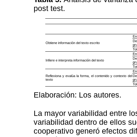
post test.
En
D
Obtiene información del texto escrito
gr
Tot
En
D
Infiere e interpreta información del texto
gr
Tot
En
Reflexiona y evalúa la forma, el contenido y contexto del
D
texto
gr
Tot
Elaboración: Los autores.
La mayor variabilidad entre l
variabilidad dentro de ellos 
cooperativo generó efectos dif