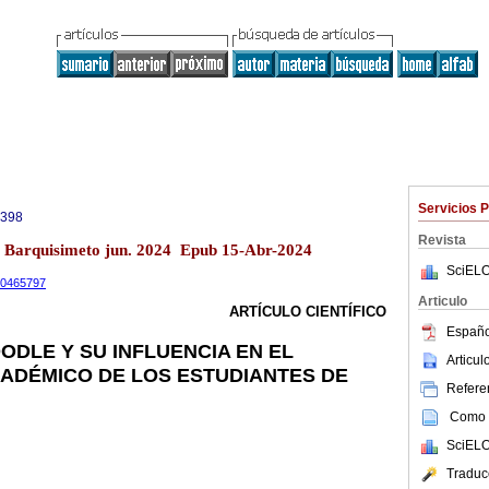
Servicios 
0398
Revista
11 Barquisimeto jun. 2024 Epub 15-Abr-2024
SciELO
.10465797
Articulo
ARTÍCULO CIENTÍFICO
Españo
DLE Y SU INFLUENCIA EN EL
Articu
ADÉMICO DE LOS ESTUDIANTES DE
Referen
Como c
SciELO
Traduc