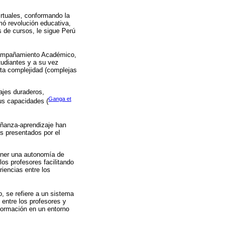
irtuales, conformando la
mó revolución educativa,
 de cursos, le sigue Perú
compañamiento Académico,
tudiantes y a su vez
lta complejidad (complejas
ajes duraderos,
Ganga et
sus capacidades (
eñanza-aprendizaje han
s presentados por el
tener una autonomía de
los profesores facilitando
riencias entre los
, se refiere a un sistema
 entre los profesores y
formación en un entorno