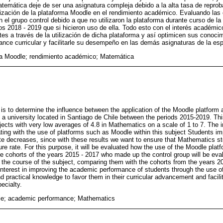
emática deje de ser una asignatura compleja debido a la alta tasa de reprob
ilización de la plataforma Moodle en el rendimiento académico. Evaluando las
 el grupo control debido a que no utilizaron la plataforma durante curso de l
os 2018 - 2019 que si hicieron uso de ella. Todo esto con el interés académic
es a través de la utilización de dicha plataforma y así optimicen sus conocim
ance curricular y facilitarle su desempeño en las demás asignaturas de la esp
a Moodle; rendimiento académico; Matemática
y is to determine the influence between the application of the Moodle platfor
 a university located in Santiago de Chile between the periods 2015-2019. Th
ects with very low averages of 4.8 in Mathematics on a scale of 1 to 7. The in
ating with the use of platforms such as Moodle within this subject Students im
ate decreases, since with these results we want to ensure that Mathematics 
lure rate. For this purpose, it will be evaluated how the use of the Moodle pla
e cohorts of the years 2015 - 2017 who made up the control group will be eva
g the course of the subject, comparing them with the cohorts from the years 20
 interest in improving the academic performance of students through the use o
nd practical knowledge to favor them in their curricular advancement and facili
ecialty.
le; academic performance; Mathematics