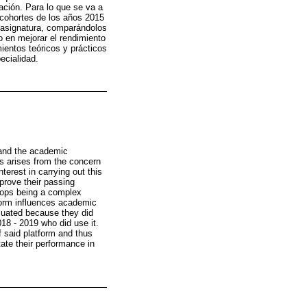
ación. Para lo que se va a
 cohortes de los años 2015
a asignatura, comparándolos
o en mejorar el rendimiento
ientos teóricos y prácticos
ecialidad.
m and the academic
is arises from the concern
terest in carrying out this
prove their passing
stops being a complex
tform influences academic
luated because they did
18 - 2019 who did use it.
f said platform and thus
tate their performance in