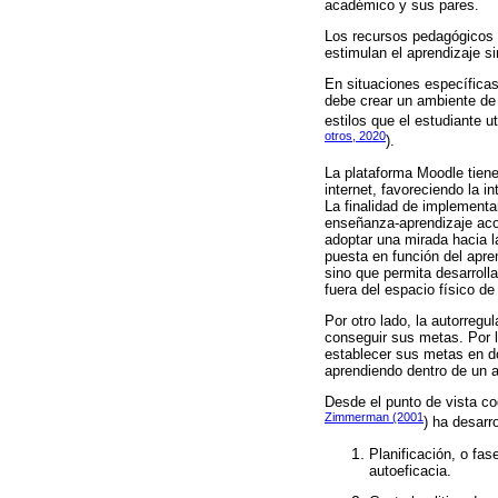
académico y sus pares.
Los recursos pedagógicos qu
estimulan el aprendizaje s
En situaciones específica
debe crear un ambiente de 
estilos que el estudiante ut
otros, 2020
).
La plataforma Moodle tiene
internet, favoreciendo la 
La finalidad de implementa
enseñanza-aprendizaje acor
adoptar una mirada hacia l
puesta en función del apre
sino que permita desarroll
fuera del espacio físico de
Por otro lado, la autorreg
conseguir sus metas. Por l
establecer sus metas en do
aprendiendo dentro de un a
Desde el punto de vista co
Zimmerman (2001
) ha desarr
Planificación, o fa
autoeficacia.