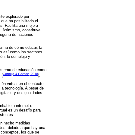
te explorado por
que ha posibilitado el
s. Facilita una mejora
s. Asimismo, constituye
tegoría de naciones
 forma de cómo educar, la
 es así como los sectores
ión, lo complejo y
l sistema de educación como
Cornejo & Gómez, 2018
) (
).
ón virtual en el contexto
la tecnología. A pesar de
igitales y desigualdades
fiable a internet o
tual es un desafío para
stentes.
han hecho medidas
dos, debido a que hay una
s conceptos, los que se