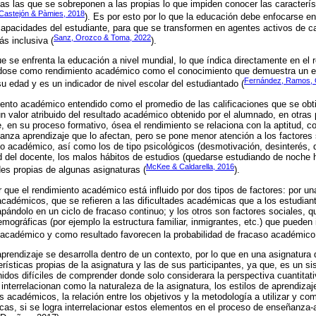
as las que se sobreponen a las propias lo que impiden conocer las característ
Castejón & Pàmies, 2018
). Es por esto por lo que la educación debe enfocarse en
capacidades del estudiante, para que se transformen en agentes activos de c
Sanz, Orozco & Toma, 2022
s inclusiva (
).
que se enfrenta la educación a nivel mundial, lo que índica directamente en e
ndose como rendimiento académico como el conocimiento que demuestra un e
Fernández, Ramos, G
u edad y es un indicador de nivel escolar del estudiantado (
iento académico entendido como el promedio de las calificaciones que se obt
n valor atribuido del resultado académico obtenido por el alumnado, en otras 
, en su proceso formativo, ósea el rendimiento se relaciona con la aptitud, c
anza aprendizaje que lo afectan, pero se pone menor atención a los factores 
ito académico, así como los de tipo psicológicos (desmotivación, desinterés, d
ad del docente, los malos hábitos de estudios (quedarse estudiando de noche h
McKee & Caldarella, 2016
des propias de algunas asignaturas (
).
 que el rendimiento académico está influido por dos tipos de factores: por una
 académicos, que se refieren a las dificultades académicas que a los estudian
apándolo en un ciclo de fracaso continuo; y los otros son factores sociales, q
emográficas (por ejemplo la estructura familiar, inmigrantes, etc.) que pueden
 académico y como resultado favorecen la probabilidad de fracaso académico
rendizaje se desarrolla dentro de un contexto, por lo que en una asignatura 
erísticas propias de la asignatura y las de sus participantes, ya que, es un 
idos difíciles de comprender donde solo considerara la perspectiva cuantitat
interrelacionan como la naturaleza de la asignatura, los estilos de aprendizaj
 académicos, la relación entre los objetivos y la metodología a utilizar y co
ticas, si se logra interrelacionar estos elementos en el proceso de enseñanza-