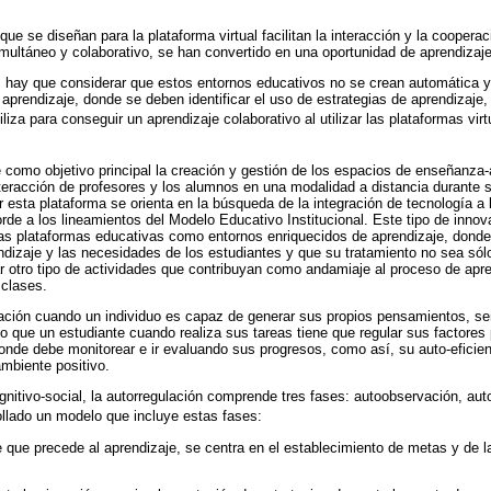
e se diseñan para la plataforma virtual facilitan la interacción y la coopera
imultáneo y colaborativo, se han convertido en una oportunidad de aprendizaje 
s hay que considerar que estos entornos educativos no se crean automática y
aprendizaje, donde se deben identificar el uso de estrategias de aprendizaje, 
iliza para conseguir un aprendizaje colaborativo al utilizar las plataformas virt
 como objetivo principal la creación y gestión de los espacios de enseñanza-
interacción de profesores y los alumnos en una modalidad a distancia durante
r esta plataforma se orienta en la búsqueda de la integración de tecnología a
de a los lineamientos del Modelo Educativo Institucional. Este tipo de innov
as plataformas educativas como entornos enriquecidos de aprendizaje, donde
ndizaje y las necesidades de los estudiantes y que su tratamiento no sea sól
ar otro tipo de actividades que contribuyan como andamiaje al proceso de apr
 clases.
ulación cuando un individuo es capaz de generar sus propios pensamientos, sen
o que un estudiante cuando realiza sus tareas tiene que regular sus factores
nde debe monitorear e ir evaluando sus progresos, como así, su auto-eficienc
mbiente positivo.
gnitivo-social, la autorregulación comprende tres fases: autoobservación, auto
ollado un modelo que incluye estas fases:
se que precede al aprendizaje, se centra en el establecimiento de metas y de 