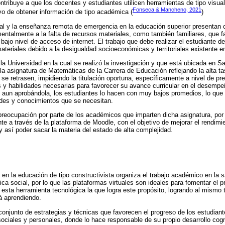
ntribuye a que los docentes y estudiantes utilicen herramientas de tipo visual
Fonseca & Mancheno, 2021
o de obtener información de tipo académica (
)
ual y la enseñanza remota de emergencia en la educación superior presentan
entalmente a la falta de recursos materiales, como también familiares, que fac
 bajo nivel de acceso de internet. El trabajo que debe realizar el estudiante d
ateriales debido a la desigualdad socioeconómicas y territoriales existente en
 la Universidad en la cual se realizó la investigación y que está ubicada en Sa
a asignatura de Matemáticas de la Carrera de Educación reflejando la alta ta
s se retrasen, impidiendo la titulación oportuna, específicamente a nivel de p
 y habilidades necesarias para favorecer su avance curricular en el desempe
 aun aprobándola, los estudiantes lo hacen con muy bajos promedios, lo que 
des y conocimientos que se necesitan.
 preocupación por parte de los académicos que imparten dicha asignatura, por
te a través de la plataforma de Moodle, con el objetivo de mejorar el rendim
 así poder sacar la materia del estado de alta complejidad.
 en la educación de tipo constructivista organiza el trabajo académico en la 
ica social, por lo que las plataformas virtuales son ideales para fomentar el p
esta herramienta tecnológica la que logra este propósito, logrando al mismo 
tá aprendiendo.
onjunto de estrategias y técnicas que favorecen el progreso de los estudian
sociales y personales, donde lo hace responsable de su propio desarrollo cog