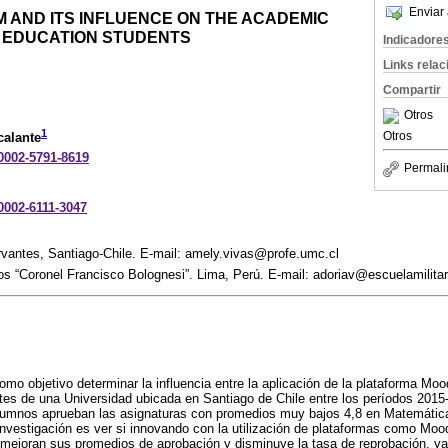
Enviar 
 AND ITS INFLUENCE ON THE ACADEMIC
 EDUCATION STUDENTS
Indicadore
Links rela
Compartir
Otros
1
Otros
calante
-0002-5791-8619
Permali
-0002-6111-3047
rvantes, Santiago-Chile. E-mail: amely.vivas@profe.umc.cl
llos “Coronel Francisco Bolognesi”. Lima, Perú. E-mail: adoriav@escuelamilitar
omo objetivo determinar la influencia entre la aplicación de la plataforma Moo
es de una Universidad ubicada en Santiago de Chile entre los períodos 2015
lumnos aprueban las asignaturas con promedios muy bajos 4,8 en Matemática
a investigación es ver si innovando con la utilización de plataformas como Moo
 mejoran sus promedios de aprobación y disminuye la tasa de reprobación, y