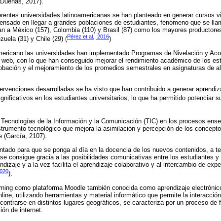
(Dueñas, 2017).
ferentes universidades latinoamericanas se han planteado en generar cursos v
ensado en llegar a grandes poblaciones de estudiantes, fenómeno que se lla
n a México (157), Colombia (110) y Brasil (87) como los mayores productores
Pérez et al., 2016
zuela (31) y Chile (29) (
)
americano las universidades han implementado Programas de Nivelación y A
s web, con lo que han conseguido mejorar el rendimiento académico de los es
robación y el mejoramiento de los promedios semestrales en asignaturas de a
ervenciones desarrolladas se ha visto que han contribuido a generar aprendiz
ignificativos en los estudiantes universitarios, lo que ha permitido potenciar 
de Tecnologías de la Información y la Comunicación (TIC) en los procesos ens
trumento tecnológico que mejora la asimilación y percepción de los concepto
e (García, 2107).
iantado para que se ponga al día en la docencia de los nuevos contenidos, a 
to se consigue gracia a las posibilidades comunicativas entre los estudiantes y 
izaje y a la vez facilita el aprendizaje colaborativo y al intercambio de expe
2020
).
earning como plataforma Moodle también conocida como aprendizaje electrónico
ine, utilizando herramientas y material informático que permite la interacción
ontrarse en distintos lugares geográficos, se caracteriza por un proceso de 
ión de internet.