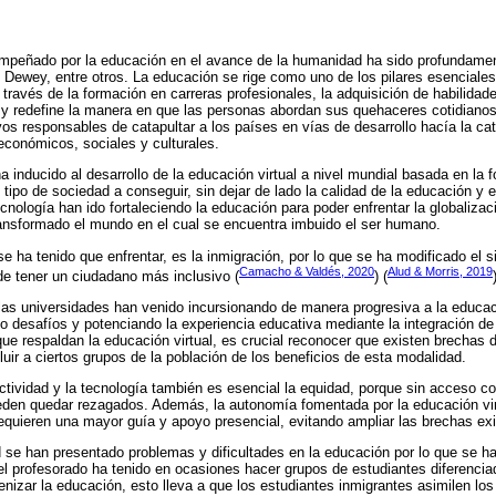
mpeñado por la educación en el avance de la humanidad ha sido profundamen
ewey, entre otros. La educación se rige como uno de los pilares esenciales 
través de la formación en carreras profesionales, la adquisición de habilidade
 y redefine la manera en que las personas abordan sus quehaceres cotidiano
ivos responsables de catapultar a los países en vías de desarrollo hacía la ca
económicos, sociales y culturales.
a inducido al desarrollo de la educación virtual a nivel mundial basada en la
 tipo de sociedad a conseguir, sin dejar de lado la calidad de la educación y
cnología han ido fortaleciendo la educación para poder enfrentar la globalizac
ansformado el mundo en el cual se encuentra imbuido el ser humano.
se ha tenido que enfrentar, es la inmigración, por lo que se ha modificado e
Camacho & Valdés, 2020
Alud & Morris, 2019
de tener un ciudadano más inclusivo (
) (
las universidades han venido incursionando de manera progresiva a la educaci
o desafíos y potenciando la experiencia educativa mediante la integración de 
ue respaldan la educación virtual, es crucial reconocer que existen brechas d
ir a ciertos grupos de la población de los beneficios de esta modalidad.
tividad y la tecnología también es esencial la equidad, porque sin acceso con
den quedar rezagados. Además, la autonomía fomentada por la educación vir
equieren una mayor guía y apoyo presencial, evitando ampliar las brechas exi
d se han presentado problemas y dificultades en la educación por lo que se 
l profesorado ha tenido en ocasiones hacer grupos de estudiantes diferencia
nizar la educación, esto lleva a que los estudiantes inmigrantes asimilen lo