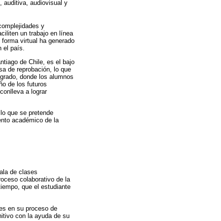
, auditiva, audiovisual y
 complejidades y
iliten un trabajo en línea
e forma virtual ha generado
 el país.
ntiago de Chile, es el bajo
sa de reprobación, lo que
regrado, donde los alumnos
ño de los futuros
conlleva a lograr
 lo que se pretende
iento académico de la
sala de clases
roceso colaborativo de la
tiempo, que el estudiante
tes en su proceso de
nitivo con la ayuda de su