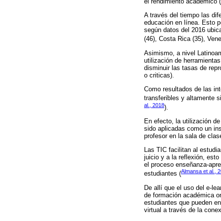
el rendimiento académico 
A través del tiempo las di
educación en línea. Esto p
según datos del 2016 ubica
(46), Costa Rica (35), Vene
Asimismo, a nivel Latino
utilización de herramienta
disminuir las tasas de rep
o criticas).
Como resultados de las int
transferibles y altamente s
al., 2018
).
En efecto, la utilización 
sido aplicadas como un ins
profesor en la sala de clas
Las TIC facilitan al estud
juicio y a la reflexión, es
el proceso enseñanza-aprend
Almansa et al., 
estudiantes (
De allí que el uso del e-l
de formación académica onl
estudiantes que pueden enc
virtual a través de la conex