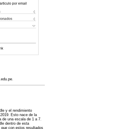
articulo por email
s
cionados
nk
.edu.pe.
dle y el rendimiento
-2019. Esto nace de la
 de una escala de 1 a 7.
dle dentro de esta
a que con estos resultados