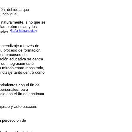
ción, debido a que
individual.
 naturalmente, sino que se
las preferencias y los
Zuña Macancela y
uales (
aprendizaje a través de
 su proceso de formación.
 los procesos de
ación educativa se centra
 su integración esté
o mirado como repositorio,
endizaje tanto dentro como
timientos con el fin de
 personales, para
ia con el fin de continuar
juicio y autoreacción.
la percepción de