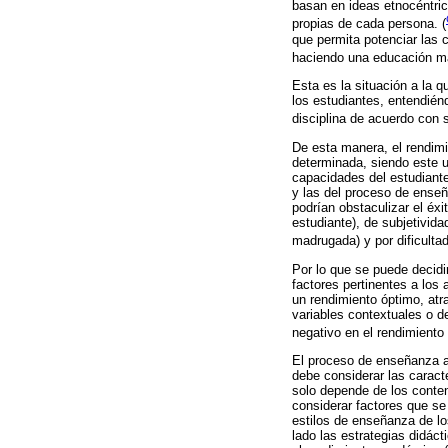
basan en ideas etnocéntric
propias de cada persona. (
que permita potenciar las 
haciendo una educación má
Esta es la situación a la 
los estudiantes, entendié
disciplina de acuerdo con s
De esta manera, el rendim
determinada, siendo este u
capacidades del estudiante
y las del proceso de enseñ
podrían obstaculizar el éx
estudiante), de subjetivid
madrugada) y por dificulta
Por lo que se puede decidir
factores pertinentes a los
un rendimiento óptimo, atr
variables contextuales o d
negativo en el rendimiento
El proceso de enseñanza ap
debe considerar las caract
solo depende de los conten
considerar factores que se 
estilos de enseñanza de los
lado las estrategias didác