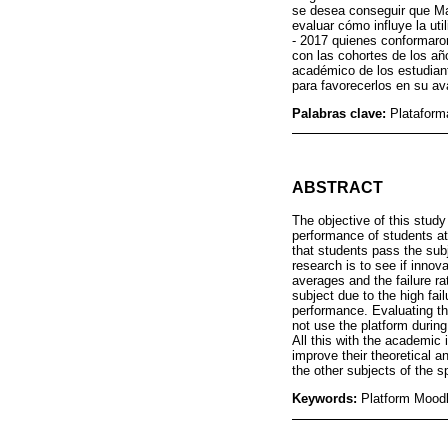
se desea conseguir que Mat
evaluar cómo influye la ut
- 2017 quienes conformaron
con las cohortes de los añ
académico de los estudiant
para favorecerlos en su av
Palabras clave:
Plataform
ABSTRACT
The objective of this stud
performance of students at
that students pass the subj
research is to see if innov
averages and the failure r
subject due to the high fai
performance. Evaluating th
not use the platform durin
All this with the academic
improve their theoretical a
the other subjects of the sp
Keywords:
Platform Mood