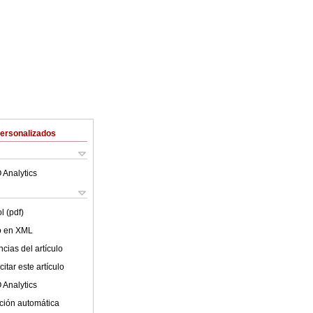
Personalizados
 Analytics
l (pdf)
lo en XML
cias del artículo
itar este artículo
 Analytics
ción automática