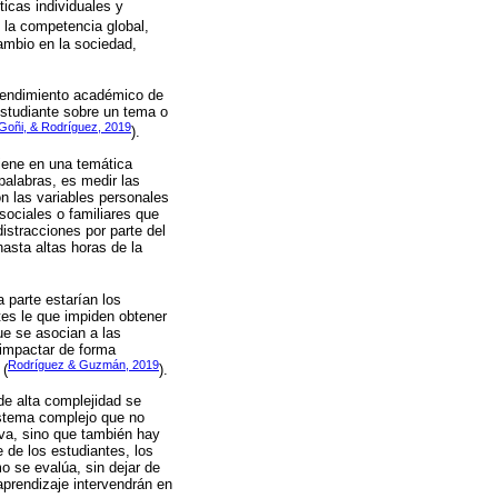
icas individuales y
 la competencia global,
ambio en la sociedad,
l rendimiento académico de
studiante sobre un tema o
oñi, & Rodríguez, 2019
).
iene en una temática
palabras, es medir las
on las variables personales
sociales o familiares que
istracciones por parte del
asta altas horas de la
 parte estarían los
tes le que impiden obtener
ue se asocian a las
 impactar de forma
Rodríguez & Guzmán, 2019
 (
).
de alta complejidad se
sistema complejo que no
iva, sino que también hay
e de los estudiantes, los
mo se evalúa, sin dejar de
aprendizaje intervendrán en