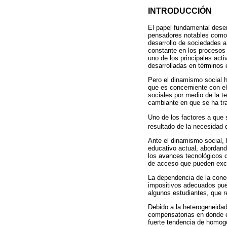
INTRODUCCIÓN
El papel fundamental dese
pensadores notables como D
desarrollo de sociedades a 
constante en los procesos
uno de los principales act
desarrolladas en términos 
Pero el dinamismo social h
que es concerniente con el
sociales por medio de la te
cambiante en que se ha tr
Uno de los factores a que 
resultado de la necesidad 
Ante el dinamismo social, 
educativo actual, abordand
los avances tecnológicos q
de acceso que pueden exclu
La dependencia de la conec
impositivos adecuados pue
algunos estudiantes, que r
Debido a la heterogeneida
compensatorias en donde e
fuerte tendencia de homoge