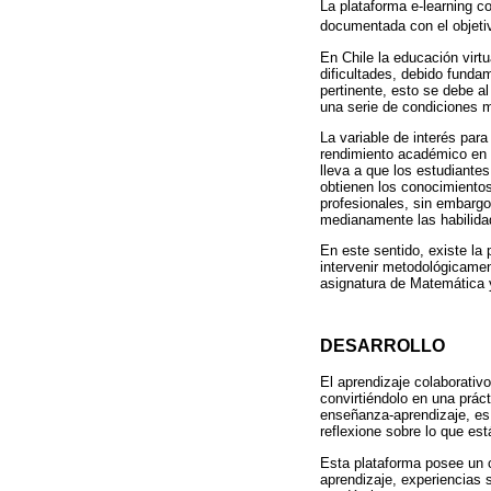
La plataforma e-learning co
documentada con el objetiv
En Chile la educación virt
dificultades, debido fundam
pertinente, esto se debe al
una serie de condiciones m
La variable de interés para
rendimiento académico en l
lleva a que los estudiante
obtienen los conocimientos
profesionales, sin embargo
medianamente las habilida
En este sentido, existe la
intervenir metodológicamen
asignatura de Matemática y
DESARROLLO
El aprendizaje colaborativo
convirtiéndolo en una práct
enseñanza-aprendizaje, es 
reflexione sobre lo que es
Esta plataforma posee un c
aprendizaje, experiencias 