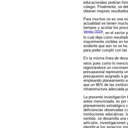
educacionales podrían form
colegio. Finalmente, se det
obtener mejores resultados
Para muchos no es una nove
actualidad se tienen mucha
tiempos y acortar los proc
Vargas (2018)
, en el sector 
lo cual deja como resultad
mayormente visibles en los
evidente que aún no se ha 
para poder cumplir con las
En la misma línea de desar
retos pues como lo menci
registrándose un crecimien
presupuestal representa un
presupuesto asignado a gob
empleando planeamiento est
que un 96% de las instituc
infraestructura adecuada pa
La presente investigación 
antes mencionada, es por el
planeamiento estratégico c
deficiencias observadas co
instituciones educativas, 
sentido, se desarrolla una
artículos, investigaciones
identificar los aspectos im