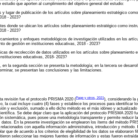
 estudio que aporten al cumplimiento del objetivo general del estudio:
y lugar de publicación de los artículos sobre planeamiento estratégico como
2018 - 2023?
tes donde se ubican los artículos sobre planeamiento estratégico como instr
2018 - 2023?
camientos y enfoques metodológicos de investigación utilizados en los artíc
to de gestión en instituciones educativas, 2018 - 2023?
cas de recolección de datos utilizados en los artículos sobre planeamiento 
instituciones educativas, 2018- 2023?
, en la segunda sección se presenta la metodología; en la tercera se desarroll
terminar, se presentan las conclusiones y las limitaciones.
Page y otros, 2021
a revisión fue el protocolo PRISMA 2020 (
), considerando l
o, la cual incluye cuatro (4) fases y establece los procesos para identificar lo
usión y exclusión, sumado a ello dicho método es el más idóneo y actualizado 
 científica. Se debe dejar claro que la aplicación del protocolo PRISMA 2020 f
ón sistemática, pues posee una metodología transparente y permite reducir la
os datos. En la presente investigación se emplearon los ítems del método P
elacionados con aquella información administrativa, introducción y método. E
 que de acuerdo a los criterios de elegibilidad de los datos se elaboraron fil
itieron seleccionar las mejores fuentes de información y estas fueron extraí