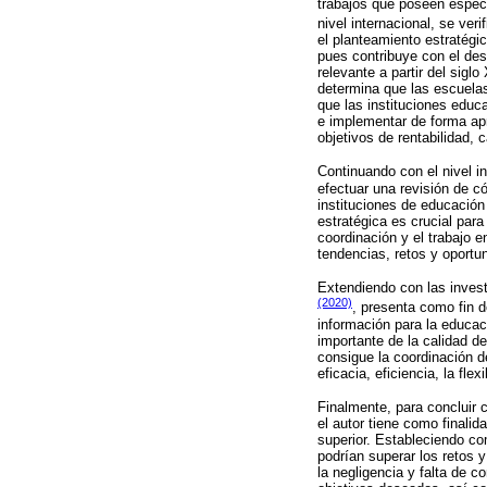
trabajos que poseen especi
nivel internacional, se veri
el planteamiento estratégi
pues contribuye con el desa
relevante a partir del sig
determina que las escuelas 
que las instituciones educ
e implementar de forma apr
objetivos de rentabilidad, c
Continuando con el nivel i
efectuar una revisión de c
instituciones de educación
estratégica es crucial para
coordinación y el trabajo 
tendencias, retos y oportu
Extendiendo con las invest
(2020)
, presenta como fin d
información para la educac
importante de la calidad d
consigue la coordinación 
eficacia, eficiencia, la fl
Finalmente, para concluir 
el autor tiene como finalid
superior. Estableciendo co
podrían superar los retos 
la negligencia y falta de 