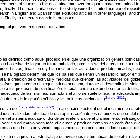
erred focus of studies is the qualitative one over the quantitative one, added t
e; finally. The main limitations of the study were the limited number of reposit
earch in English and Spanish that excluded articles in other languages, and th
r. Finally, a research agenda is proposed.
ing; objectives; resources; activities
o es definido como aquel proceso en el que una organización genera polític
con el objetivo de lograr un futuro anhelado, para ello se debe tener en cuenta
rsos físicos, financieros y humanos en las actividades predeterminadas, coo
o, se ha logrado determinar que los países que tienen un desarrollo mayor emp
ra la creación de directivas y medidas que orienten las actividades del gobie
s países que integran el bloque latinoamericano, durante el desarrollo del si
cto a los procesos de planificación, lo cual tiene su razón de ser en la debili
 inadecuado de las mismas, sumado a ello no se suele brindar la adecuada im
Zarate, 2021
ón dentro de la gestión pública y las políticas nacionales (
).
Díaz y Villafuerte (2022)
pectiva de
, la aplicación sectorial del planeamiento estra
idades realizadas, efectuando una optimización de los esfuerzos que se deben 
 en el sistema educativo, donde se evidencia que el planeamiento estratégic
el servicio educativo sean más eficientes y produce cambios en cada área que
 estas con la misión y visión organizacional, en beneficio de los usuarios del
la existencia previa a este trabajo de revisiones sistemáticas de literatura, la