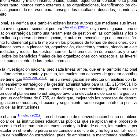
o la visión y misión institucionales, siendo requerido un conocimiento profun
ores tanto internos como externos a las organizaciones, identificando los ob
a asignación de recursos para conseguir los resultados deseados, usando la 
ento.
onal, se verifica que también existen bastos autores que mediante sus inves
Ore et al. (2020)
nte investigación, siendo el primero
, cuya investigación tiene 
icación estratégica como una herramienta de gestión en las compañías y los b
rollar su proceso de investigación, el autor en mención llega a la conclusión
nto fundamental para la mejora en los procesos de tomas de decisiones, con 
dimensiones a la planeación, organización, dirección y control, siendo un el
roductos y reducir los costos internos, la diferenciación de productos y el cre
 sobre los beneficios finales de las organizaciones con respecto a las inver
e el cumplimiento de las metas internas.
la investigación nacional precisada líneas arriba, que en el territorio nacion
 información relevante y precisa, los cuales son capaces de generar contribu
Narduchi (2021)
o se tiene que
, en su investigación se efectúa un análisis con la 
 planeamiento estratégico y la gestión administrativa para la I.E. 21544-651 
lló un análisis básico, con alcance descriptivo correlacional y diseño no experi
sión que el planeamiento estratégico tuvo una elevada incidencia en la gestión
a por un coeficiente de 0.735, es decir que, mejorando los procesos de determ
signación de recursos, dirección y seguimiento, se consigue un efecto positivo
vo de las instituciones.
Trinidad (2021)
e el autor
, con el desarrollo de su investigación busca establec
scolar de las instituciones educativas públicas que se aplican en el proceso 
n empleó el instrumento del cuestionario y la lista de cotejo, los cuales le per
scolar en el territorio peruano se considera deficiente y no logra cumplir con 
alta de planificación estratégica, pues de emplearse la mencionada planificac