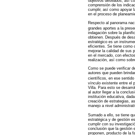
objetivos deseados, así com
comprensión de los indicad
cumplir, así como apoyar l
en el proceso de planeami
Respecto al panorama naci
grandes aportes a la prese
indagación sobre la planif
obtienen. Después de desar
estratégico es un instrume
eficientes. Se tiene como 
mejorar la calidad de sus p
en el mercado, con efectos
realización, así como sobr
Como se puede verificar de 
autores que pueden brindar
científicos, en ese sentid
vínculo existente entre el
Villa. Para esto se desarro
al autor llegar a la conclu
institución educativa, dad
creación de estrategias, a
manejo a nivel administrati
Sumado a ello, se tiene qu
estratégica y de gestión e
cumplir con su investigació
conclusión que la gestión e
proponen, producto de la f