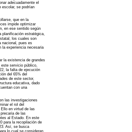
tionar adecuadamente el
n escolar, se podrían
llarse, que en la
eces impide optimizar
ón, en ese sentido según
 planificación estratégica,
statal, los cuales son
a nacional, pues es
 la experiencia necesaria
ar la existencia de grandes
 este servicio público,
, la falta de ejecución
ción del 65% del
ades de este sector,
ructura educativa, dado
 cuentan con una
en las investigaciones
inar el rol del
Ello en virtud de las
precaria de las
ntes al Estado. En este
0 para la recopilación de
23. Así, se busca
para lo cual se consideran