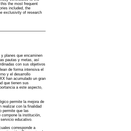
o this the most frequent
ories included, the
e exclusivity of research
as y planes que encaminen
 las pautas y metas, así
rdinadas con sus objetivos
lean de forma intensiva el
rno y el desarrollo
glo XX han acumulado un gran
dad que tienen sus
portancia a este aspecto,
tégico permite la mejora de
realizar con la finalidad
o permite que las
 compone la institución,
 servicio educativo.
s cuales corresponde a