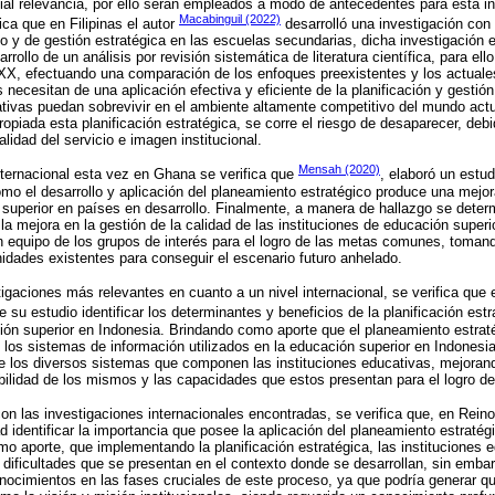
al relevancia, por ello serán empleados a modo de antecedentes para esta in
Macabinguil (2022)
fica que en Filipinas el autor
desarrolló una investigación con 
co y de gestión estratégica en las escuelas secundarias, dicha investigació
rrollo de un análisis por revisión sistemática de literatura científica, para ell
lo XX, efectuando una comparación de los enfoques preexistentes y los actuale
necesitan de una aplicación efectiva y eficiente de la planificación y gestión
ativas puedan sobrevivir en el ambiente altamente competitivo del mundo act
opiada esta planificación estratégica, se corre el riesgo de desaparecer, debi
alidad del servicio e imagen institucional.
Mensah (2020)
nternacional esta vez en Ghana se verifica que
, elaboró un estud
ómo el desarrollo y aplicación del planeamiento estratégico produce una mejor
 superior en países en desarrollo. Finalmente, a manera de hallazgo se determ
 la mejora en la gestión de la calidad de las instituciones de educación superi
en equipo de los grupos de interés para el logro de las metas comunes, toman
nidades existentes para conseguir el escenario futuro anhelado.
igaciones más relevantes en cuanto a un nivel internacional, se verifica que 
e su estudio identificar los determinantes y beneficios de la planificación es
ión superior en Indonesia. Brindando como aporte que el planeamiento estrat
e los sistemas de información utilizados en la educación superior en Indonesia
de los diversos sistemas que componen las instituciones educativas, mejora
exibilidad de los mismos y las capacidades que estos presentan para el logro de
con las investigaciones internacionales encontradas, se verifica que, en Rein
ad identificar la importancia que posee la aplicación del planeamiento estraté
mo aporte, que implementando la planificación estratégica, las instituciones 
y dificultades que se presentan en el contexto donde se desarrollan, sin emba
conocimientos en las fases cruciales de este proceso, ya que podría generar 