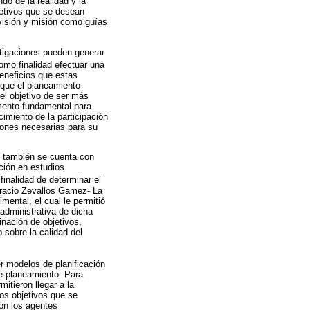
do de la realidad y la
jetivos que se desean
visión y misión como guías
tigaciones pueden generar
como finalidad efectuar una
eneficios que estas
 que el planeamiento
el objetivo de ser más
emento fundamental para
cimiento de la participación
siones necesarias para su
al también se cuenta con
ción en estudios
finalidad de determinar el
Horacio Zevallos Gamez- La
mental, el cual le permitió
 administrativa de dicha
inación de objetivos,
 sobre la calidad del
er modelos de planificación
de planeamiento. Para
mitieron llegar a la
los objetivos que se
ión los agentes