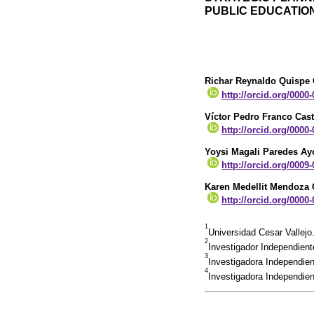
PUBLIC EDUCATION
Richar Reynaldo Quispe 
http://orcid.org/0000
Víctor Pedro Franco Cast
http://orcid.org/0000
Yoysi Magali Paredes Ay
http://orcid.org/0009
Karen Medellit Mendoza 
http://orcid.org/0000
1
Universidad Cesar Vallejo
2
Investigador Independient
3
Investigadora Independie
4
Investigadora Independie