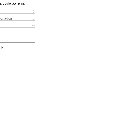
articulo por email
s
cionados
nk