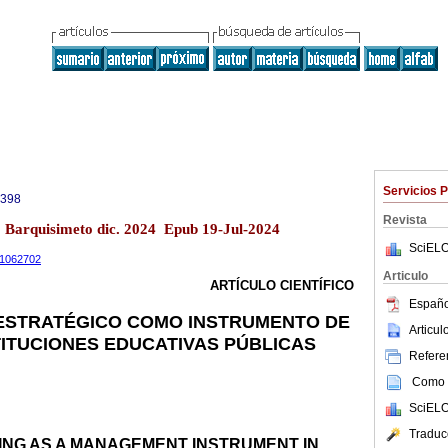
Servicios 
0398
Revista
12 Barquisimeto dic. 2024 Epub 19-Jul-2024
SciELO
.11062702
Articulo
ARTÍCULO CIENTÍFICO
Españo
ESTRATÉGICO COMO INSTRUMENTO DE
Articu
TITUCIONES EDUCATIVAS PÚBLICAS
Referen
Como c
SciELO
Traduc
ING AS A MANAGEMENT INSTRUMENT IN