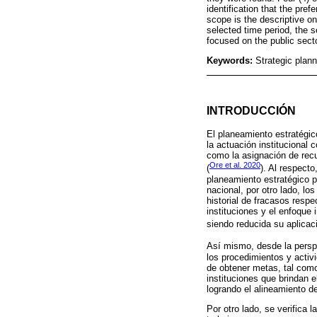
identification that the pref
scope is the descriptive on
selected time period, the s
focused on the public secto
Keywords:
Strategic plann
INTRODUCCIÓN
El planeamiento estratégic
la actuación institucional 
como la asignación de recu
Ore et al. 2020
(
). Al respect
planeamiento estratégico pa
nacional, por otro lado, lo
historial de fracasos respe
instituciones y el enfoque
siendo reducida su aplicaci
Así mismo, desde la pers
los procedimientos y activ
de obtener metas, tal como
instituciones que brindan 
logrando el alineamiento de
Por otro lado, se verifica 