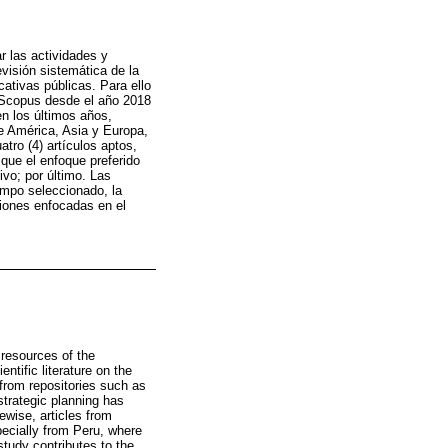
r las actividades y
visión sistemática de la
cativas públicas. Para ello
y Scopus desde el año 2018
en los últimos años,
e América, Asia y Europa,
tro (4) artículos aptos,
 que el enfoque preferido
ivo; por último. Las
iempo seleccionado, la
ciones enfocadas en el
 resources of the
ntific literature on the
 from repositories such as
trategic planning has
ewise, articles from
ecially from Peru, where
study contributes to the