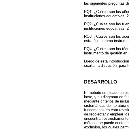
las siguientes preguntas de
RQ1: ¿Cuáles son los años 
instituciones educativas, 
RQ2: ¿Cuáles son las fuen
instituciones educativas, 
RQ3: ¿Cuáles son los acer
estratégico como instrumen
RQ4: ¿Cuáles son las técni
instrumento de gestión en 
Luego de esta introducción
cuarta, la discusión; para 
DESARROLLO
El método empleado en est
base, y su diagrama de fluj
mediante criterios de incl
sistemáticas de literatura
fundamental en esta revisi
de recolectar y emplear l
encuentran estrechamente r
método, se puede contemplar
exclusión, los cuales perm