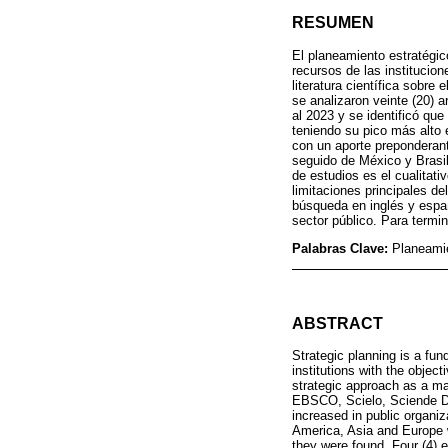
RESUMEN
El planeamiento estratégic
recursos de las institucio
literatura científica sobre
se analizaron veinte (20) 
al 2023 y se identificó qu
teniendo su pico más alto 
con un aporte preponderant
seguido de México y Brasil 
de estudios es el cualitati
limitaciones principales de
búsqueda en inglés y españ
sector público. Para termi
Palabras Clave:
Planeamie
ABSTRACT
Strategic planning is a fun
institutions with the objec
strategic approach as a man
EBSCO, Scielo, Sciende Dir
increased in public organiz
America, Asia and Europe w
they were found. Four (4) e