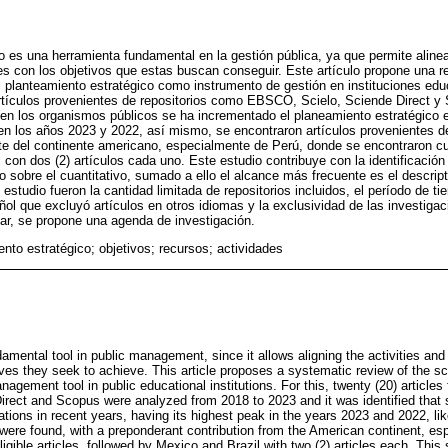
o es una herramienta fundamental en la gestión pública, ya que permite alinea
nes con los objetivos que estas buscan conseguir. Este artículo propone una re
 el planteamiento estratégico como instrumento de gestión en instituciones edu
artículos provenientes de repositorios como EBSCO, Scielo, Sciende Direct 
e en los organismos públicos se ha incrementado el planeamiento estratégico 
en los años 2023 y 2022, así mismo, se encontraron artículos provenientes d
e del continente americano, especialmente de Perú, donde se encontraron cua
con dos (2) artículos cada uno. Este estudio contribuye con la identificación
vo sobre el cuantitativo, sumado a ello el alcance más frecuente es el descript
l estudio fueron la cantidad limitada de repositorios incluidos, el período de t
ol que excluyó artículos en otros idiomas y la exclusividad de las investiga
nar, se propone una agenda de investigación.
nto estratégico; objetivos; recursos; actividades
damental tool in public management, since it allows aligning the activities and
tives they seek to achieve. This article proposes a systematic review of the scie
agement tool in public educational institutions. For this, twenty (20) articles
ect and Scopus were analyzed from 2018 to 2023 and it was identified that s
ations in recent years, having its highest peak in the years 2023 and 2022, lik
ere found, with a preponderant contribution from the American continent, esp
ligible articles, followed by Mexico and Brazil with two (2) articles each. This 