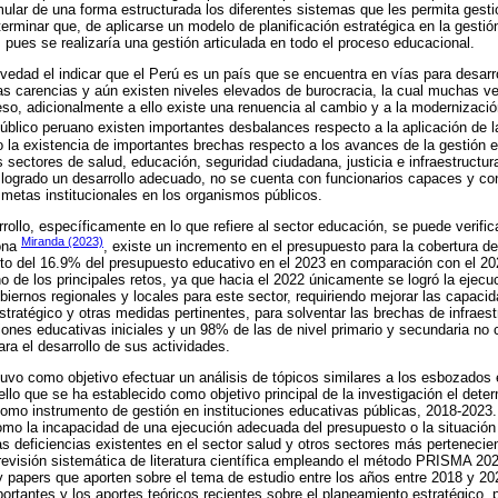
ular de una forma estructurada los diferentes sistemas que les permita ges
erminar que, de aplicarse un modelo de planificación estratégica en la gestió
 pues se realizaría una gestión articulada en todo el proceso educacional.
dad el indicar que el Perú es un país que se encuentra en vías para desarro
s carencias y aún existen niveles elevados de burocracia, la cual muchas v
eso, adicionalmente a ello existe una renuencia al cambio y a la modernizaci
público peruano existen importantes desbalances respecto a la aplicación de la
o la existencia de importantes brechas respecto a los avances de la gestión e
 sectores de salud, educación, seguridad ciudadana, justicia e infraestructur
logrado un desarrollo adecuado, no se cuenta con funcionarios capaces y con
 metas institucionales en los organismos públicos.
rollo, específicamente en lo que refiere al sector educación, se puede verific
Miranda (2023)
ona
, existe un incremento en el presupuesto para la cobertura de
to del 16.9% del presupuesto educativo en el 2023 en comparación con el 2022
o de los principales retos, ya que hacia el 2022 únicamente se logró la ejecu
iernos regionales y locales para este sector, requiriendo mejorar las capacid
ratégico y otras medidas pertinentes, para solventar las brechas de infraest
iones educativas iniciales y un 98% de las de nivel primario y secundaria no
ra el desarrollo de sus actividades.
tuvo como objetivo efectuar un análisis de tópicos similares a los esbozados 
lo que se ha establecido como objetivo principal de la investigación el determ
omo instrumento de gestión en instituciones educativas públicas, 2018-2023. 
mo la incapacidad de una ejecución adecuada del presupuesto o la situación 
las deficiencias existentes en el sector salud y otros sectores más pertenecie
 revisión sistemática de literatura científica empleando el método PRISMA 202
 y papers que aporten sobre el tema de estudio entre los años entre 2018 y 20
portantes y los aportes teóricos recientes sobre el planeamiento estratégico, 