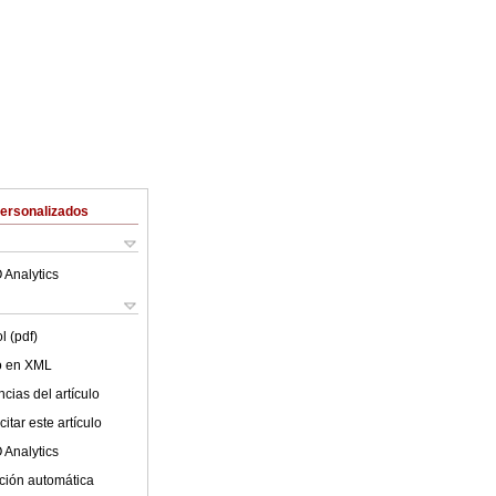
Personalizados
 Analytics
l (pdf)
lo en XML
cias del artículo
itar este artículo
 Analytics
ción automática