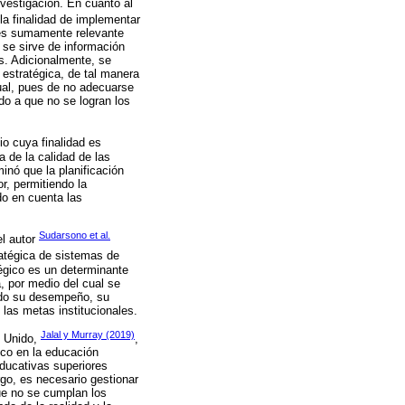
vestigación. En cuanto al
la finalidad de implementar
n es sumamente relevante
o se sirve de información
s. Adicionalmente, se
 estratégica, de tal manera
ual, pues de no adecuarse
do a que no se logran los
io cuya finalidad es
a de la calidad de las
inó que la planificación
or, permitiendo la
do en cuenta las
Sudarsono et al.
el autor
tratégica de sistemas de
égico es un determinante
, por medio del cual se
ndo su desempeño, su
 las metas institucionales.
Jalal y Murray (2019)
o Unido,
,
gico en la educación
educativas superiores
rgo, es necesario gestionar
que no se cumplan los