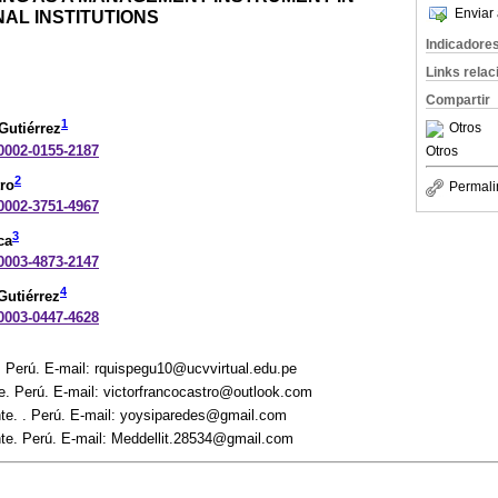
Enviar 
AL INSTITUTIONS
Indicadore
Links rela
Compartir
1
Otros
Gutiérrez
-0002-0155-2187
Otros
2
ro
Permali
-0002-3751-4967
3
ca
-0003-4873-2147
4
Gutiérrez
-0003-0447-4628
. Perú. E-mail: rquispegu10@ucvvirtual.edu.pe
e. Perú. E-mail: victorfrancocastro@outlook.com
nte. . Perú. E-mail: yoysiparedes@gmail.com
nte. Perú. E-mail: Meddellit.28534@gmail.com