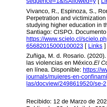
sequence=1&isAllowed=y
[
Li
Vivanco, R., Espinoza, S., Rom
Perpetration and victimization
studying higher education in t
Santiago: CISPO. Documento e
https://www.scielo.cl/scielo.
65682015000100023
[
Links
]
Zuñiga, M. d. Rosario. (2020)
las violencias en México.
El C
en línea. Disponible:
https://
journals/mujeres-en-confinami
las/docview/2498619520/se-2
Recibido: 12 de Marzo de 202