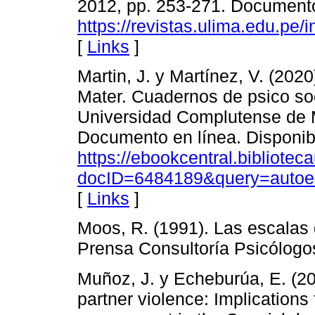
2012, pp. 253-271. Documento
https://revistas.ulima.edu.pe/
[
Links
]
Martin, J. y Martínez, V. (2020
Mater. Cuadernos de psico soci
Universidad Complutense de 
Documento en línea. Disponib
https://ebookcentral.bibliote
docID=6484189&query=autoes
[
Links
]
Moos, R. (1991). Las escalas 
Prensa Consultoría Psicólogos
Muñoz, J. y Echeburúa, E. (201
partner violence: Implications