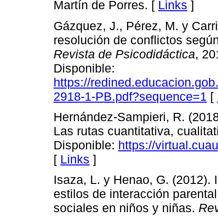
Martín de Porres. [
Links
]
Gázquez, J., Pérez, M. y Carri
resolución de conflictos segú
Revista de Psicodidáctica
, 20
Disponible:
https://redined.educacion.gob
2918-1-PB.pdf?sequence=1
[
Hernández-Sampieri, R. (2018)
Las rutas cuantitativa, cualit
Disponible:
https://virtual.cu
[
Links
]
Isaza, L. y Henao, G. (2012). I
estilos de interacción parenta
sociales en niños y niñas.
Rev