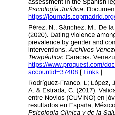
assessment in the Spanish le
Psicología Jurídica
. Document
https://journals.copmadrid.org
Pérez, N., Sánchez, M., De la
(2020). Dating violence amon
prevalence by gender and contr
interventions.
Archivos Venez
Terapéutica
; Caracas. Venezu
https://www.proquest.com/d
accountid=37408
[
Links
]
Rodríguez-Franco, L; López, J.
A. & Estrada, C. (2017). Valid
entre Novios (CUVINO) en jóv
resultados en España, México
Psicología Clínica y de la Sal