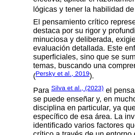
lógicas y tener la habilidad de
El pensamiento crítico repres
destaca por su rigor y profun
minuciosa y deliberada, exigi
evaluación detallada. Este e
superficiales, sino que se su
temas, buscando una compren
Persky et al., 2019
(
).
Silva et al., (2023)
Para
el pensam
se puede enseñar y, en mucho
disciplina en particular, ya 
específico de esa área. La inv
identificado varios factores 
crítico a través de un entorno