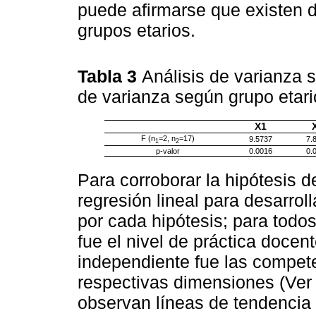
puede afirmarse que existen di
grupos etarios.
Tabla 3
Análisis de varianza 
de varianza según grupo etar
X1
F (n
=2, n
=17)
9.5737
7.
1
2
p-valor
0.0016
0.
Para corroborar la hipótesis d
regresión lineal para desarrol
por cada hipótesis; para todo
fue el nivel de práctica docen
independiente fue las compet
respectivas dimensiones (Ve
observan líneas de tendencia 