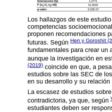
Intersección Eje
1.2771
F (n
=1, n
=18)
52.9045
1
2
p-valor
9.25E-07
Los hallazgos de este estudio
competencias socioemocional
proponen recomendaciones par
Hen y Goroshit (
futuras. Según
fundamentales para crear un a
aunque la investigación en e
(2019)
coincide en que, a pesa
estudios sobre las SEC de los
en su desarrollo y su relación
La escasez de estudios sobre
contradictoria, ya que, según
estudiantes deben ser respons