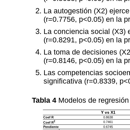
La autogestión (X2) ejerce 
(r=0.7756, p<0.05) en la p
La conciencia social (X3) e
(r=0.8291, p<0.05) en la p
La toma de decisiones (X2)
(r=0.8146, p<0.05) en la p
Las competencias socioemo
significativa (r=0.8339, p<
Tabla 4
Modelos de regresión 
Y vs X1
Coef R
0.8638
2
0.7461
Coef R
Pendiente
0.6745