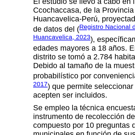
El estudio se llevó a cabo en l
Ccochaccasa, de la Provinci
Huancavelica-Perú, proyectada
Registro Nacional d
de datos del (
Huancavelica, 2023
), específica
edades mayores a 18 años. En 
distrito se tomó a 2.784 habi
Debido al tamaño de la muest
probabilístico por convenienc
2017
) que permite seleccionar
acepten ser incluidos.
Se empleo la técnica encuesta
instrumento de recolección de
compuesto por 10 preguntas d
municipales en función de su