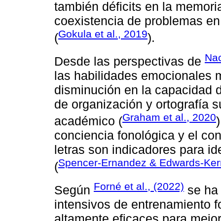
también déficits en la memoria 
coexistencia de problemas en
Gokula et al., 2019
(
).
Nac
Desde las perspectivas de
las habilidades emocionales m
disminución en la capacidad de
de organización y ortografía 
Graham et al., 2020
académico (
conciencia fonológica y el co
letras son indicadores para id
Spencer-Ernandez & Edwards-Ker
(
Forné et al., (2022)
Según
se ha 
intensivos de entrenamiento 
altamente eficaces para mejor