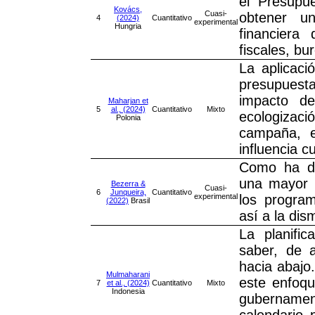
el Presupue
Kovács,
Cuasi-
obtener un
4
(2024)
Cuantitativo
experimental
Hungria
financiera 
fiscales, bu
La aplicac
presupuesta
impacto de
Maharjan et
5
al., (2024)
Cuantitativo
Mixto
ecologiza
Polonia
campaña, el
influencia c
Como ha dem
una mayor r
Bezerra &
Cuasi-
6
Junqueira,
Cuantitativo
experimental
los program
(2022)
Brasil
así a la dis
La planifi
saber, de a
hacia abajo
Mulmaharani
este enfoqu
7
et al., (2024)
Cuantitativo
Mixto
Indonesia
gubernament
calendario 