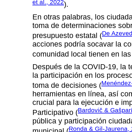
et al., 2022
).
En otras palabras, los ciudad
toma de determinaciones sobr
De Azevedo
presupuesto estatal (
acciones podría socavar la co
comunidad local tienen en las
Después de la COVID-19, la t
la participación en los proces
Menéndez-
toma de decisiones (
herramientas en línea, así co
crucial para la ejecución e i
Bardovič & Gašpar
Participativo (
pública y participación ciuda
Ronda & Gil-Jaurena,
municipal (