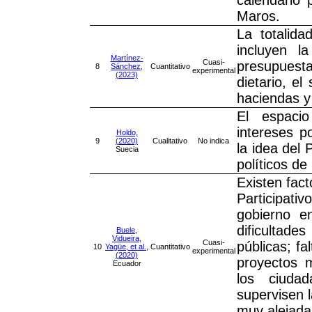
Maros.
La totalida
incluyen l
Martínez-
Cuasi-
presupuest
8
Sánchez,
Cuantitativo
experimental
(2023)
dietario, el
haciendas y 
El espacio
intereses p
Holdo,
9
(2020)
Cualitativo
No indica
la idea del 
Suecia
políticos de
Existen fac
Participativ
gobierno e
dificultade
Buele,
Vidueira,
Cuasi-
públicas; fa
10
Yagüe, et al.,
Cuantitativo
experimental
(2020)
proyectos m
Ecuador
los ciuda
supervisen 
muy alejada