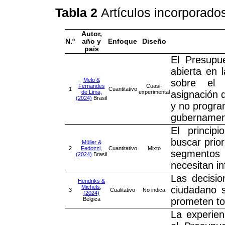
Tabla 2
Artículos incorporados
Autor,
N.º
año y
Enfoque
Diseño
país
El Presupue
abierta en 
Melo &
sobre el 
Fernandes
Cuasi-
1
Cuantitativo
de Lima,
experimental
asignación d
(2024)
Brasil
y no progra
gubernamen
El principi
buscar prior
Müller &
2
Fedozzi,
Cuantitativo
Mixto
segmentos 
(2024)
Brasil
necesitan in
Las decisio
Hendriks &
Michels,
ciudadano s
3
Cualitativo
No indica
(2024)
Bélgica
prometen to
La experien