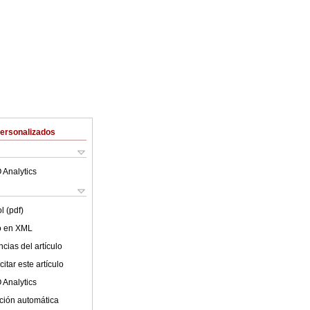
Personalizados
 Analytics
l (pdf)
lo en XML
cias del artículo
itar este artículo
 Analytics
ción automática