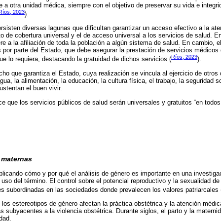
te a otra unidad médica, siempre con el objetivo de preservar su vida e integri
Ríos, 2023
).
rsisten diversas lagunas que dificultan garantizar un acceso efectivo a la at
to de cobertura universal y el de acceso universal a los servicios de salud. En
ere a la afiliación de toda la población a algún sistema de salud. En cambio, e
 por parte del Estado, que debe asegurar la prestación de servicios médicos
Ríos, 2023
ue lo requiera, destacando la gratuidad de dichos servicios (
).
ho que garantiza el Estado, cuya realización se vincula al ejercicio de otros
agua, la alimentación, la educación, la cultura física, el trabajo, la seguridad 
stentan el buen vivir.
ce que los servicios públicos de salud serán universales y gratuitos “en todos 
 maternas
icando cómo y por qué el análisis de género es importante en una investigac
 uso del término. El control sobre el potencial reproductivo y la sexualidad de
s subordinadas en las sociedades donde prevalecen los valores patriarcales 
 los estereotipos de género afectan la práctica obstétrica y la atención médi
 subyacentes a la violencia obstétrica. Durante siglos, el parto y la matern
dad.