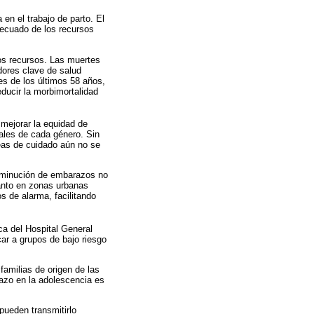
en el trabajo de parto. El
decuado de los recursos
os recursos. Las muertes
dores clave de salud
es de los últimos 58 años,
ducir la morbimortalidad
 mejorar la equidad de
nales de cada género. Sin
reas de cuidado aún no se
isminución de embarazos no
tanto en zonas urbanas
s de alarma, facilitando
ca del Hospital General
car a grupos de bajo riesgo
 familias de origen de las
azo en la adolescencia es
pueden transmitirlo