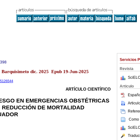
Servicios 
0398
Revista
13 Barquisimeto dic. 2025 Epub 19-Jun-2025
SciELO
.15126544
Articulo
ARTÍCULO CIENTÍFICO
Españo
IESGO EN EMERGENCIAS OBSTÉTRICAS
Articu
N REDUCCIÓN DE MORTALIDAD
Referen
UADOR
Como c
SciELO
Traduc