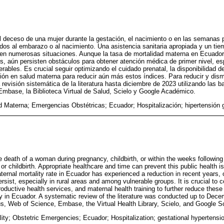
 deceso de una mujer durante la gestación, el nacimiento o en las semanas p
os al embarazo o al nacimiento. Una asistencia sanitaria apropiada y un tie
 en numerosas situaciones. Aunque la tasa de mortalidad materna en Ecuado
s, aún persisten obstáculos para obtener atención médica de primer nivel, e
erables. Es crucial seguir optimizando el cuidado prenatal, la disponibilidad d
ción en salud materna para reducir aún más estos índices. Para reducir y dism
 revisión sistemática de la literatura hasta diciembre de 2023 utilizando las
mbase, la Biblioteca Virtual de Salud, Scielo y Google Académico.
d Materna; Emergencias Obstétricas; Ecuador; Hospitalización; hipertensión 
e death of a woman during pregnancy, childbirth, or within the weeks following
or childbirth. Appropriate healthcare and time can prevent this public health 
aternal mortality rate in Ecuador has experienced a reduction in recent years,
persist, especially in rural areas and among vulnerable groups. It is crucial to 
eproductive health services, and maternal health training to further reduce thes
y in Ecuador. A systematic review of the literature was conducted up to Dec
 Web of Science, Embase, the Virtual Health Library, Scielo, and Google Sc
lity; Obstetric Emergencies; Ecuador; Hospitalization; gestational hypertensi