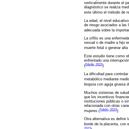
verticalmente durante el pa
diagnóstico se realiza med
este último el método de r
La edad, el nivel educativo
de riesgo asociados a las 
adecuada sobre la importanc
La sífilis es una enfermed
sexual o de madre a hijo en
muerte fetal o generar alta
Este estudio tiene como ob
enfrentado una interrupció
Dávila, 2023
(
).
La dificultad para controla
metabólico mediante medida
biopsia con aguja gruesa d
Muchos sistemas de salud o
que los incentivos financie
instituciones públicas o s
relacionada con otras cara
Tobón, 2023
mujeres (
).
Otra alternativa es definir
borde de la placenta, con e
2023