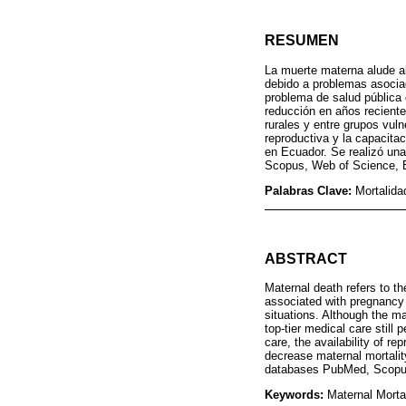
RESUMEN
La muerte materna alude al
debido a problemas asociad
problema de salud pública
reducción en años reciente
rurales y entre grupos vuln
reproductiva y la capacita
en Ecuador. Se realizó una
Scopus, Web of Science, E
Palabras Clave:
Mortalida
ABSTRACT
Maternal death refers to th
associated with pregnancy 
situations. Although the m
top-tier medical care still 
care, the availability of r
decrease maternal mortalit
databases PubMed, Scopus,
Keywords:
Maternal Morta