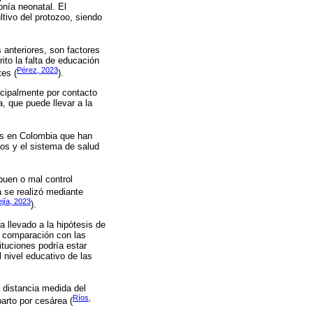
onía neonatal. El
ltivo del protozoo, siendo
s anteriores, son factores
ito la falta de educación
Pérez, 2023
tes (
).
incipalmente por contacto
a, que puede llevar a la
tes en Colombia que han
gos y el sistema de salud
 buen o mal control
a se realizó mediante
jía, 2023
).
 llevado a la hipótesis de
en comparación con las
ituciones podría estar
 nivel educativo de las
a distancia medida del
Ríos,
parto por cesárea (