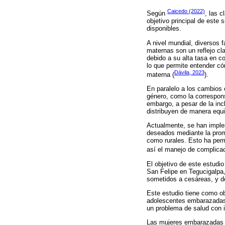
Caicedo (2022)
Según
, las 
objetivo principal de este
disponibles.
A nivel mundial, diversos
maternas son un reflejo cl
debido a su alta tasa en c
lo que permite entender có
Dávila, 2023
materna (
).
En paralelo a los cambios e
género, como la correspons
embargo, a pesar de la inc
distribuyen de manera equi
Actualmente, se han imple
deseados mediante la promo
como rurales. Esto ha perm
así el manejo de complicac
El objetivo de este estudi
San Felipe en Tegucigalpa, 
sometidos a cesáreas, y de
Este estudio tiene como obj
adolescentes embarazadas,
un problema de salud con 
Las mujeres embarazadas q