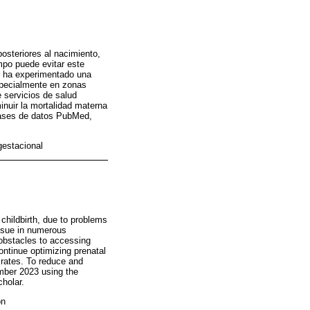
osteriores al nacimiento,
mpo puede evitar este
r ha experimentado una
specialmente en zonas
e servicios de salud
inuir la mortalidad materna
 bases de datos PubMed,
gestacional
 childbirth, due to problems
issue in numerous
 obstacles to accessing
continue optimizing prenatal
e rates. To reduce and
ember 2023 using the
holar.
on