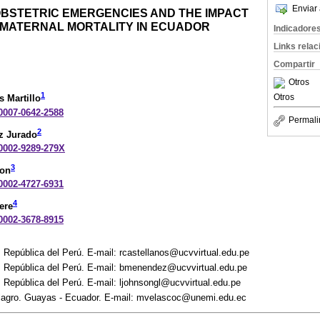
Enviar 
OBSTETRIC EMERGENCIES AND THE IMPACT
 MATERNAL MORTALITY IN ECUADOR
Indicadore
Links rela
Compartir
Otros
1
Otros
 Martillo
-0007-0642-2588
Permali
2
z Jurado
-0002-9289-279X
3
son
-0002-4727-6931
4
ere
-0002-3678-8915
. República del Perú. E-mail: rcastellanos@ucvvirtual.edu.pe
o. República del Perú. E-mail: bmenendez@ucvvirtual.edu.pe
. República del Perú. E-mail: ljohnsongl@ucvvirtual.edu.pe
ilagro. Guayas - Ecuador. E-mail: mvelascoc@unemi.edu.ec