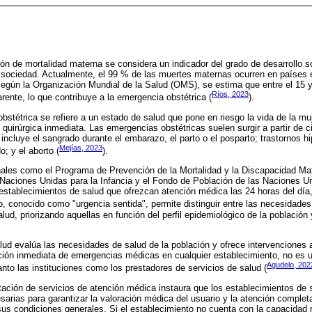
azón de mortalidad materna se considera un indicador del grado de desarrollo soc
la sociedad. Actualmente, el 99 % de las muertes maternas ocurren en países e
Según la Organización Mundial de la Salud (OMS), se estima que entre el 15
Ríos, 2023
rente, lo que contribuye a la emergencia obstétrica (
).
bstétrica se refiere a un estado de salud que pone en riesgo la vida de la muj
 quirúrgica inmediata. Las emergencias obstétricas suelen surgir a partir de c
incluye el sangrado durante el embarazo, el parto o el posparto; trastornos hi
Mejías, 2023
o; y el aborto (
).
nales como el Programa de Prevención de la Mortalidad y la Discapacidad Mat
 Naciones Unidas para la Infancia y el Fondo de Población de las Naciones U
establecimientos de salud que ofrezcan atención médica las 24 horas del día,
o, conocido como "urgencia sentida", permite distinguir entre las necesidades
alud, priorizando aquellas en función del perfil epidemiológico de la població
ud evalúa las necesidades de salud de la población y ofrece intervenciones a
nción inmediata de emergencias médicas en cualquier establecimiento, no es 
Agudelo, 202
anto las instituciones como los prestadores de servicios de salud (
tación de servicios de atención médica instaura que los establecimientos de s
arias para garantizar la valoración médica del usuario y la atención completa
 sus condiciones generales. Si el establecimiento no cuenta con la capacidad 