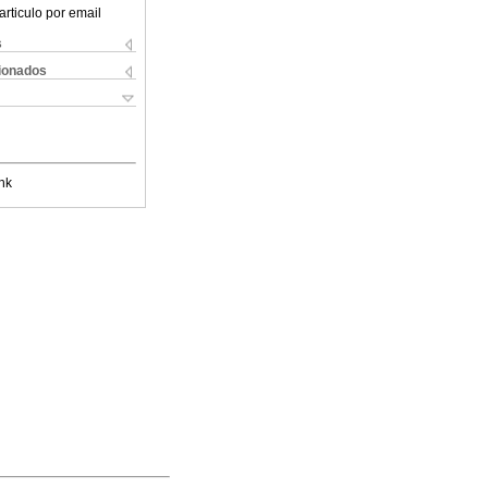
articulo por email
s
cionados
nk