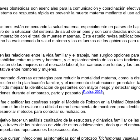
claves obstétricas son esenciales para la comunicación y coordinación efectiva 
 sistema de respuesta rápida es prevenir la muerte materna mediante el uso a
 factores están empeorando la salud materna, especialmente en países de baj
aro de la situación del sistema de salud de un país y son consideradas indica
omparación con el total de muertes maternas. Este estudio revisa publicacion
mo ha evolucionado la salud materna y los esfuerzos de los gobiernos para re
n las relaciones entre la vida familiar y el trabajo, han surgido opciones para
abilidad entre mujeres y hombres, y el replanteamiento de los roles tradicio
lusión de las mujeres en el mercado laboral, los cambios son lentos y las ta
tativa entre hombres y mujeres.
mentado diversas estrategias para reducir la mortalidad materna, como la d
ción de la planificación familiar, y el incremento de atenciones prenatales 
itido mejorar la identificación de gestantes con mayor riesgo y detectar signo
Rovira, 2023
iones durante el embarazo, parto y posparto (
).
o fue clasificar las cesáreas según el Modelo de Robson en la Unidad Obstétri
con el fin de evaluar su utilidad como herramienta de monitoreo para identifi
sarrollar métodos para controlar su realización.
etivo hacer un análisis cualitativo de la estructura y dinámica familiar de las
 a través de las historias de vida de estas adolescentes, dado que el embar
importantes repercusiones biopsicosociales.
ue cursan infecciones asintomáticas por el protozoo
Trichomonas vaginalis