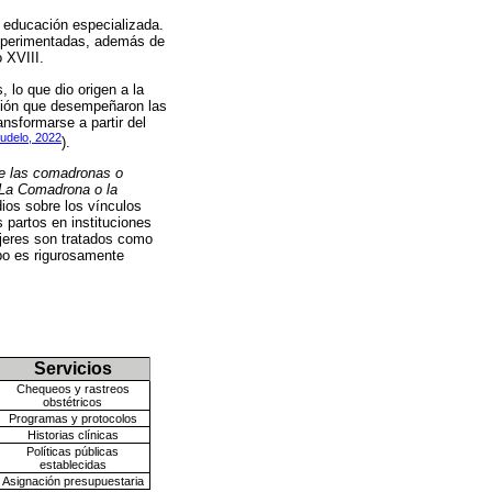
 educación especializada.
experimentadas, además de
o XVIII.
lo que dio origen a la
nción que desempeñaron las
nsformarse a partir del
udelo, 2022
).
 de las comadronas o
La Comadrona o la
dios sobre los vínculos
 partos en instituciones
ujeres son tratados como
mpo es rigurosamente
Servicios
Chequeos y rastreos
obstétricos
Programas y protocolos
Historias clínicas
Políticas públicas
establecidas
Asignación presupuestaria