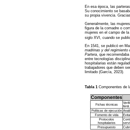
En esa época, las partera
Su conocimiento se basaba
su propia vivencia. Gracias
Generalmente, las mujeres
figura de la comadre o com
mujeres en el campo de la 
siglo XVI, cuando se publ
En 1541, se publicó en Mal
madrinas y del regimiento
Partera
, que recomendaba l
entre tecnologías discipli
hospitalarias están regula
trabajadores que deben ser 
limitado (García, 2023).
Tabla 1
Componentes de las
Componentes
Veri
Fichas técnicas
fértil.
Políticas de ejecución
Anal
Fomento de vida
Evit
Protocolos
Cont
hospitalarios
servi
Presupuesto
Cubr