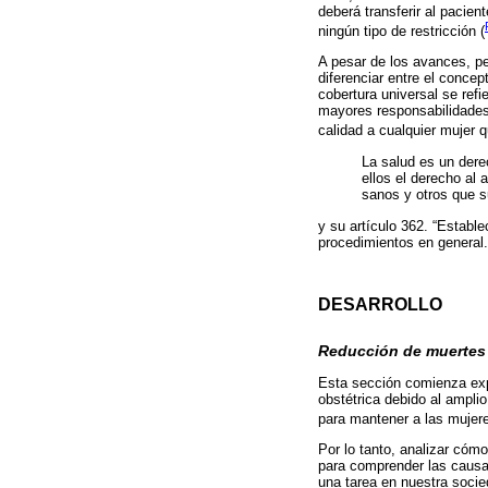
deberá transferir al pacien
ningún tipo de restricción (
A pesar de los avances, pe
diferenciar entre el concep
cobertura universal se refi
mayores responsabilidades
calidad a cualquier mujer q
La salud es un derec
ellos el derecho al 
sanos y otros que su
y su artículo 362. “Estable
procedimientos en general.
DESARROLLO
Reducción de muertes
Esta sección comienza expl
obstétrica debido al amplio
para mantener a las mujere
Por lo tanto, analizar cómo
para comprender las causas
una tarea en nuestra socie