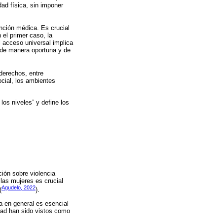
dad física, sin imponer
ención médica. Es crucial
 el primer caso, la
l acceso universal implica
 de manera oportuna y de
 derechos, entre
social, los ambientes
los niveles” y define los
ión sobre violencia
 las mujeres es crucial
Agudelo, 2022
(
).
ca en general es esencial
idad han sido vistos como