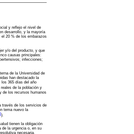
ial y reflejo el nivel de
n desarrollo, y la mayoría
 y el 20 % de los embarazos
er y/o del producto, y que
inco causas principales:
pertensivos; infecciones;
erna de la Universidad de
nidas han destacado la
 los 365 días del año
 reales de la población y
n y de los recursos humanos
 través de los servicios de
un tema nuevo la
2
).
alud tienen la obligación
 de la urgencia o, en su
resolutiva necesaria,