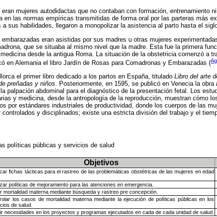
s eran mujeres autodidactas que no contaban con formación, entrenamiento ni
 en las normas empíricas transmitidas de forma oral por las parteras más 
 a sus habilidades, llegaron a monopolizar la asistencia al parto hasta el sigl
 embarazadas eran asistidas por sus madres u otras mujeres experimentadas, 
adrona, que se situaba al mismo nivel que la madre. Esta fue la primera fu
medicina desde la antigua Roma. La situación de la obstetricia comenzó a tra
Ag
icó en Alemania el libro Jardín de Rosas para Comadronas y Embarazadas (
lorca el primer libro dedicado a los partos en España, titulado
Libro del arte
 de preñadas y niños
. Posteriormente, en 1595, se publicó en Venecia la obra
a palpación abdominal para el diagnóstico de la presentación fetal. Los estu
narias y medicina, desde la antropología de la reproducción, muestran cómo los
dos por estándares industriales de productividad, donde los cuerpos de las m
controlados y disciplinados; existe una estricta división del trabajo y el tie
 políticas públicas y servicios de salud
Objetivos
ficar fichas tácticas para el rastreo de las problemáticas obstétricas de las mujeres en edad
izar políticas de mejoramiento para las atenciones en emergencia.
ar mortalidad materna mediante búsqueda y rastreo pre concepción.
rolar los casos de mortalidad materna mediante la ejecución de políticas públicas en los
cios de salud.
ir necesidades en los proyectos y programas ejecutados en cada de cada unidad de salud.