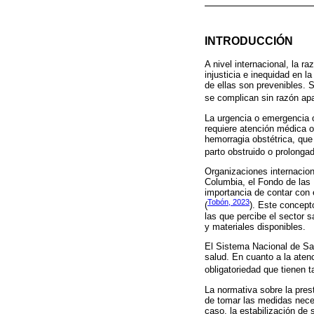
INTRODUCCIÓN
A nivel internacional, la r
injusticia e inequidad en 
de ellas son prevenibles. 
se complican sin razón apa
La urgencia o emergencia o
requiere atención médica o
hemorragia obstétrica, que 
parto obstruido o prolongad
Organizaciones internacio
Columbia, el Fondo de las
importancia de contar con 
Tobón, 2023
(
). Este concept
las que percibe el sector s
y materiales disponibles.
El Sistema Nacional de Sal
salud. En cuanto a la ate
obligatoriedad que tienen t
La normativa sobre la pres
de tomar las medidas neces
caso, la estabilización de