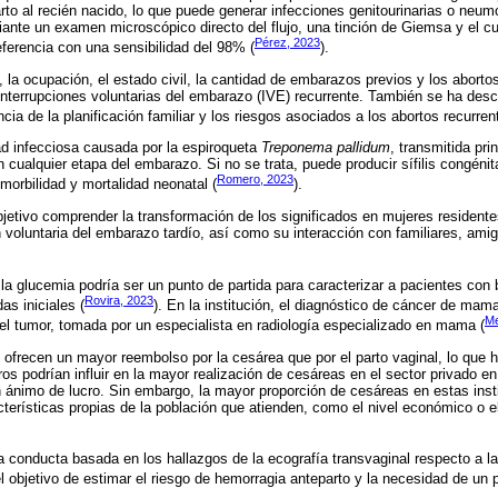
rto al recién nacido, lo que puede generar infecciones genitourinarias o neum
iante un examen microscópico directo del flujo, una tinción de Giemsa y el cu
Pérez, 2023
eferencia con una sensibilidad del 98% (
).
, la ocupación, el estado civil, la cantidad de embarazos previos y los aborto
Interrupciones voluntarias del embarazo (IVE) recurrente. También se ha descr
ia de la planificación familiar y los riesgos asociados a los abortos recurren
ad infecciosa causada por la espiroqueta
Treponema pallidum
, transmitida pr
 cualquier etapa del embarazo. Si no se trata, puede producir sífilis congénit
Romero, 2023
 morbilidad y mortalidad neonatal (
).
jetivo comprender la transformación de los significados en mujeres residen
n voluntaria del embarazo tardío, así como su interacción con familiares, ami
r la glucemia podría ser un punto de partida para caracterizar a pacientes con
Rovira, 2023
s iniciales (
). En la institución, el diagnóstico de cáncer de mam
Me
el tumor, tomada por un especialista en radiología especializado en mama (
frecen un mayor reembolso por la cesárea que por el parto vaginal, lo que ha
ros podrían influir en la mayor realización de cesáreas en el sector privado 
in ánimo de lucro. Sin embargo, la mayor proporción de cesáreas en estas inst
cterísticas propias de la población que atienden, como el nivel económico o el
 la conducta basada en los hallazgos de la ecografía transvaginal respecto a l
l objetivo de estimar el riesgo de hemorragia anteparto y la necesidad de un 