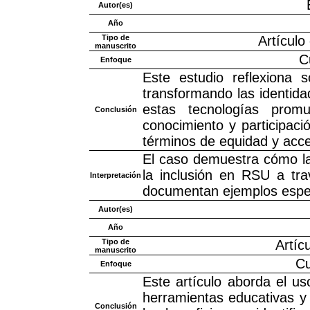
Autor(es)
Año
Tipo de
Artículo
manuscrito
C
Enfoque
Este estudio reflexiona 
transformando las identid
estas tecnologías pro
Conclusión
conocimiento y participac
términos de equidad y acc
El caso demuestra cómo la
la inclusión en RSU a tra
Interpretación
documentan ejemplos espec
Autor(es)
Año
Tipo de
Artícu
manuscrito
Cu
Enfoque
Este artículo aborda el u
herramientas educativas y 
Conclusión