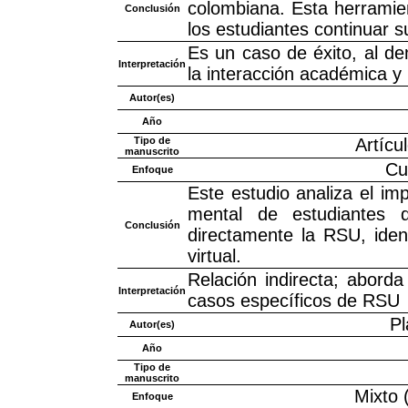
colombiana. Esta herramie
Conclusión
los estudiantes continuar 
Es un caso de éxito, al d
Interpretación
la interacción académica y
Autor(es)
Año
Tipo de
Artícu
manuscrito
Cu
Enfoque
Este estudio analiza el imp
mental de estudiantes 
Conclusión
directamente la RSU, iden
virtual.
Relación indirecta; abord
Interpretación
casos específicos de RSU
Pl
Autor(es)
Año
Tipo de
manuscrito
Mixto (
Enfoque