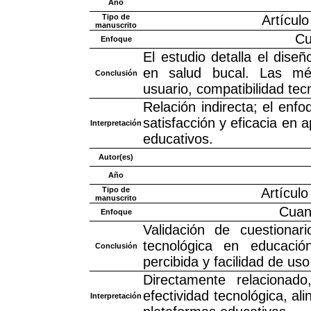
Año
Tipo de
Artícul
manuscrito
Cu
Enfoque
El estudio detalla el dise
en salud bucal. Las métr
Conclusión
usuario, compatibilidad tec
Relación indirecta; el enf
satisfacción y eficacia en 
Interpretación
educativos.
Autor(es)
Año
Tipo de
Artículo
manuscrito
Cuant
Enfoque
Validación de cuestion
tecnológica en educación
Conclusión
percibida y facilidad de uso
Directamente relacionad
efectividad tecnológica, a
Interpretación