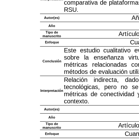
comparativa de plataforma
RSU.
Añ
Autor(es)
Año
Tipo de
Artícul
manuscrito
Cua
Enfoque
Este estudio cualitativo 
sobre la enseñanza virtu
Conclusión
métricas relacionadas c
métodos de evaluación utili
Relación indirecta, da
tecnológicas, pero no s
Interpretación
métricas de conectividad 
contexto.
Autor(es)
Año
Tipo de
Artícul
manuscrito
Cuant
Enfoque