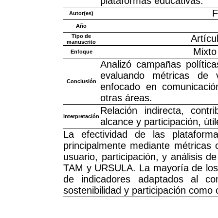
plataformas educativas.
F
Autor(es)
Año
Tipo de
Artícu
manuscrito
Mixto 
Enfoque
Analizó campañas polític
evaluando métricas de vi
Conclusión
enfocado en comunicación 
otras áreas.
Relación indirecta, cont
Interpretación
alcance y participación, út
La efectividad de las platafo
principalmente mediante métricas c
usuario, participación, y análisis
TAM y URSULA. La mayoría de los a
de indicadores adaptados al cont
sostenibilidad y participación com