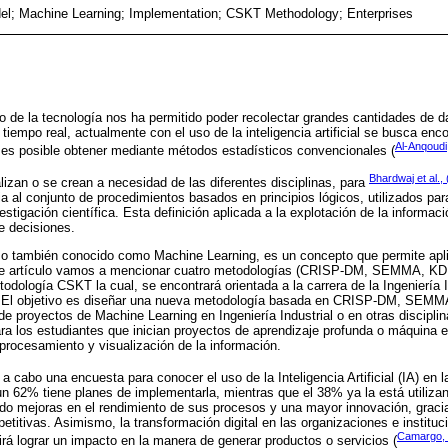
el; Machine Learning; Implementation; CSKT Methodology; Enterprises
so de la tecnología nos ha permitido poder recolectar grandes cantidades de d
 tiempo real, actualmente con el uso de la inteligencia artificial se busca enc
Al-Anqoudi,
 es posible obtener mediante métodos estadísticos convencionales (
Bhardwaj et al.,
izan o se crean a necesidad de las diferentes disciplinas, para
a al conjunto de procedimientos basados en principios lógicos, utilizados pa
estigación científica. Esta definición aplicada a la explotación de la informaci
e decisiones.
 o también conocido como Machine Learning, es un concepto que permite apl
ste artículo vamos a mencionar cuatro metodologías (CRISP-DM, SEMMA, K
odología CSKT la cual, se encontrará orientada a la carrera de la Ingeniería I
os. El objetivo es diseñar una nueva metodología basada en CRISP-DM, SEM
de proyectos de Machine Learning en Ingeniería Industrial o en otras discipl
ara los estudiantes que inician proyectos de aprendizaje profunda o máquina e
procesamiento y visualización de la información.
ó a cabo una encuesta para conocer el uso de la Inteligencia Artificial (IA) en 
un 62% tiene planes de implementarla, mientras que el 38% ya la está utiliz
do mejoras en el rendimiento de sus procesos y una mayor innovación, gracias
epetitivas. Asimismo, la transformación digital en las organizaciones e instituc
Camargo,
irá lograr un impacto en la manera de generar productos o servicios (