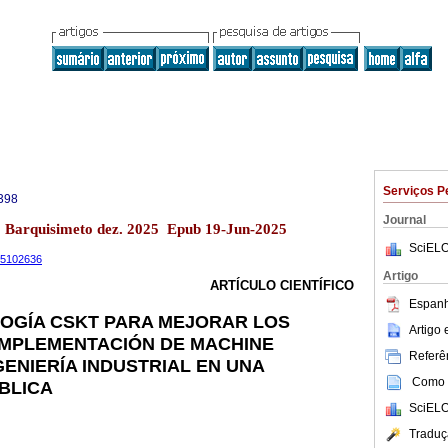
Serviços P
398
Journal
13 Barquisimeto dez. 2025 Epub 19-Jun-2025
SciELO
.15102636
Artigo
ARTÍCULO CIENTÍFICO
Espanh
OGÍA CSKT PARA MEJORAR LOS
Artigo
IMPLEMENTACIÓN DE MACHINE
Referên
GENIERÍA INDUSTRIAL EN UNA
Como c
BLICA
SciELO
Traduç