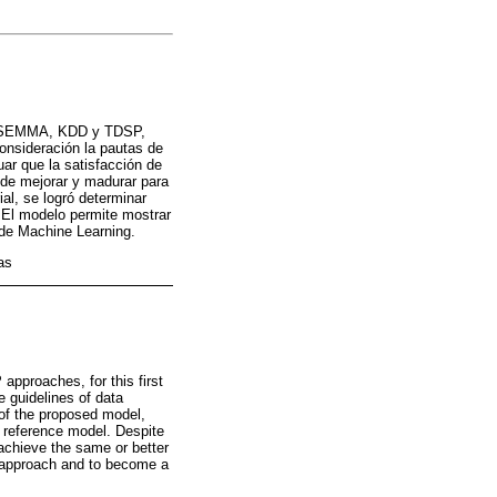
M, SEMMA, KDD y TDSP,
consideración la pautas de
uar que la satisfacción de
 de mejorar y madurar para
al, se logró determinar
 El modelo permite mostrar
 de Machine Learning.
as
proaches, for this first
e guidelines of data
 of the proposed model,
 reference model. Despite
achieve the same or better
ss approach and to become a