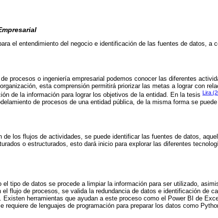
Empresarial
ara el entendimiento del negocio e identificación de las fuentes de datos, a 
de procesos o ingeniería empresarial podemos conocer las diferentes activid
rganización, esta comprensión permitirá priorizar las metas a lograr con relac
Lira (
ón de la información para lograr los objetivos de la entidad. En la tesis
delamiento de procesos de una entidad pública, de la misma forma se puede u
ón de los flujos de actividades, se puede identificar las fuentes de datos, aqu
urados o estructurados, esto dará inicio para explorar las diferentes tecnolog
 el tipo de datos se procede a limpiar la información para ser utilizado, asim
 el flujo de procesos, se valida la redundancia de datos e identificación de 
es. Existen herramientas que ayudan a este proceso como el Power BI de Exce
e requiere de lenguajes de programación para preparar los datos como Pytho