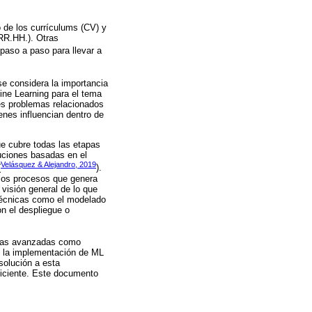
do de los currículums (CV) y
(RR.HH.). Otras
 paso a paso para llevar a
se considera la importancia
hine Learning para el tema
les problemas relacionados
enes influencian dentro de
e cubre todas las etapas
luciones basadas en el
Velásquez & Alejandro, 2019
(
).
los procesos que genera
 visión general de lo que
 técnicas como el modelado
n el despliegue o
ogías avanzadas como
n la implementación de ML
solución a esta
ficiente. Este documento