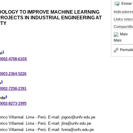
Enviar 
OLOGY TO IMPROVE MACHINE LEARNING
Indicadore
ROJECTS IN INDUSTRIAL ENGINEERING AT
Links rela
ITY
Compartilh
Mais
Mais
Permali
1
ui
-0002-4708-610X
-0003-2364-5226
3
o
-0002-7258-2391
4
rde
-0002-8273-1995
rico Villarreal. Lima - Perú. E-mail: jogosi@unfv.edu.pe
ico Villarreal. Lima - Perú. E-mail: jlira@unfv.edu.pe
rico Villarreal. Lima - Perú. E-mail: fvera@unfv.edu.pe