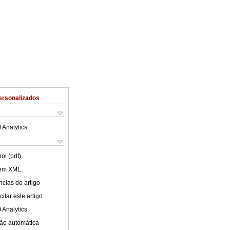
ersonalizados
 Analytics
ol (pdf)
 em XML
cias do artigo
itar este artigo
 Analytics
ão automática