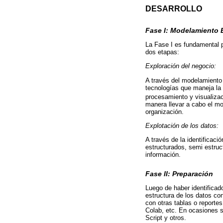
DESARROLLO
Fase I: Modelamiento 
La Fase I es fundamental p
dos etapas:
Exploración del negocio:
A través del modelamiento 
tecnologías que maneja la o
procesamiento y visualizaci
manera llevar a cabo el mo
organización.
Explotación de los datos:
A través de la identificaci
estructurados, semi estruct
información.
Fase II: Preparación
Luego de haber identificado
estructura de los datos con
con otras tablas o report
Colab, etc. En ocasiones s
Script y otros.