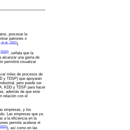
atos, procesar la
ontrar patrones o
 et al., 2021
).
 (2020)
, señala que la
ra alcanzar una gama de
ón permitirá visualizar
icar miles de procesos de
DD y TDSP) que apoyarán
ndustrial, pero puede ser
MA, KDD y TDSP para hacer
inas, además de que este
n relación con el
las empresas, y los
ando. Las empresas que ya
 a la eficiencia en la
iones permite acelerar el
 2022
), así como en las