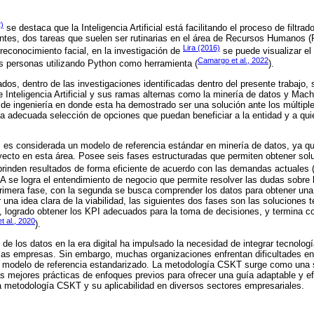
)
se destaca que la Inteligencia Artificial está facilitando el proceso de filtra
entes, dos tareas que suelen ser rutinarias en el área de Recursos Humanos 
Lira (2016)
 reconocimiento facial, en la investigación de
se puede visualizar el
Camargo et al., 2022
las personas utilizando Python como herramienta (
).
dos, dentro de las investigaciones identificadas dentro del presente trabajo, 
e Inteligencia Artificial y sus ramas alternas como la minería de datos y Mac
 de ingeniería en donde esta ha demostrado ser una solución ante los múltip
la adecuada selección de opciones que puedan beneficiar a la entidad y a qui
s considerada un modelo de referencia estándar en minería de datos, ya qu
oyecto en esta área. Posee seis fases estructuradas que permiten obtener so
brinden resultados de forma eficiente de acuerdo con las demandas actuales 
se logra el entendimiento de negocio que permite resolver las dudas sobre 
a primera fase, con la segunda se busca comprender los datos para obtener una
 una idea clara de la viabilidad, las siguientes dos fases son las soluciones
, logrado obtener los KPI adecuados para la toma de decisiones, y termina co
 al., 2020
).
 de los datos en la era digital ha impulsado la necesidad de integrar tecnol
las empresas. Sin embargo, muchas organizaciones enfrentan dificultades e
n modelo de referencia estandarizado. La metodología CSKT surge como una 
as mejores prácticas de enfoques previos para ofrecer una guía adaptable y e
la metodología CSKT y su aplicabilidad en diversos sectores empresariales.