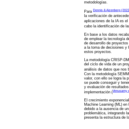
metodologías.
Dennis & Aizenberg (2022
Para
la verificación de anteced
aplicaciones de la IA es el
cabo la identificación de 
En base a los datos recaba
de emplear la tecnología d
de desarrollo de proyectos
a la toma de decisiones y 
estos proyectos.
La metodología CRISP-DM e
del ciclo de vida de un pr
análisis de datos que nos 
Con la metodología SEMMA 
valor, con ello se logra l
se puede conseguir y tener
y evaluación de resultados
Venusamy et
implementación (
El crecimiento exponencial
Machine Learning (ML) en 
debido a la ausencia de u
problemática, integrando l
presenta la estructura de 