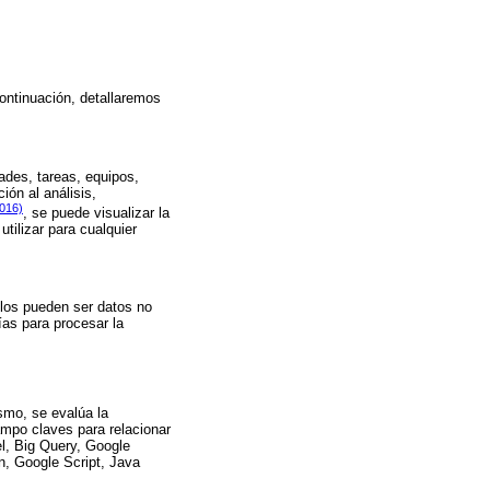
continuación, detallaremos
ades, tareas, equipos,
ión al análisis,
2016)
, se puede visualizar la
tilizar para cualquier
ellos pueden ser datos no
ías para procesar la
ismo, se evalúa la
campo claves para relacionar
l, Big Query, Google
n, Google Script, Java