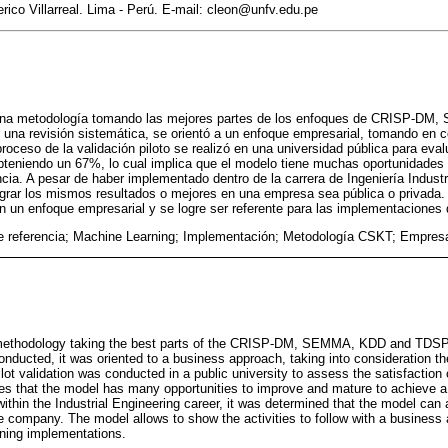
rico Villarreal. Lima - Perú. E-mail: cleon@unfv.edu.pe
 una metodología tomando las mejores partes de los enfoques de CRISP-D
zó una revisión sistemática, se orientó a un enfoque empresarial, tomando en 
proceso de la validación piloto se realizó en una universidad pública para eval
bteniendo un 67%, lo cual implica que el modelo tiene muchas oportunidades
cia. A pesar de haber implementado dentro de la carrera de Ingeniería Industri
grar los mismos resultados o mejores en una empresa sea pública o privada.
on un enfoque empresarial y se logre ser referente para las implementaciones
e referencia; Machine Learning; Implementación; Metodología CSKT; Empres
ethodology taking the best parts of the CRISP-DM, SEMMA, KDD and TDSP ap
nducted, it was oriented to a business approach, taking into consideration th
ilot validation was conducted in a public university to assess the satisfaction
es that the model has many opportunities to improve and mature to achieve a
thin the Industrial Engineering career, it was determined that the model can 
vate company. The model allows to show the activities to follow with a busine
ning implementations.