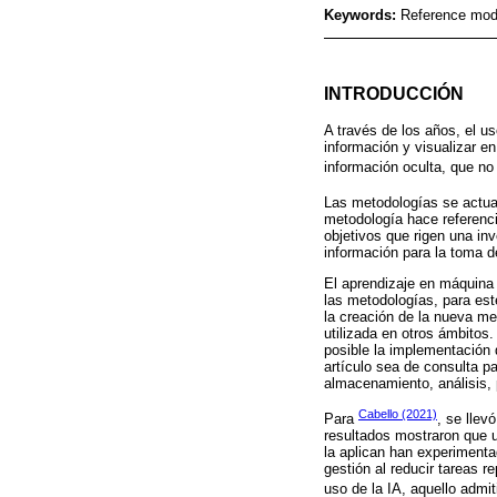
Keywords:
Reference mod
INTRODUCCIÓN
A través de los años, el u
información y visualizar en
información oculta, que no
Las metodologías se actual
metodología hace referenci
objetivos que rigen una inv
información para la toma d
El aprendizaje en máquina
las metodologías, para e
la creación de la nueva met
utilizada en otros ámbit
posible la implementación 
artículo sea de consulta p
almacenamiento, análisis, 
Cabello (2021)
Para
, se llev
resultados mostraron que 
la aplican han experimenta
gestión al reducir tareas r
uso de la IA, aquello admit