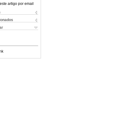
este artigo por email
s
cionados
ar
nk