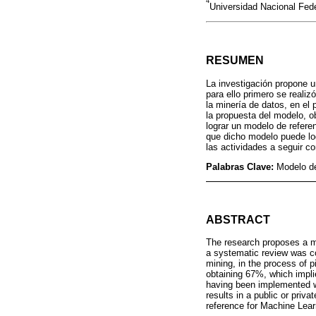
4
Universidad Nacional Fede
RESUMEN
La investigación propone
para ello primero se reali
la minería de datos, en el 
la propuesta del modelo, o
lograr un modelo de referen
que dicho modelo puede lo
las actividades a seguir c
Palabras Clave:
Modelo d
ABSTRACT
The research proposes a m
a systematic review was co
mining, in the process of p
obtaining 67%, which impli
having been implemented wi
results in a public or pri
reference for Machine Lear