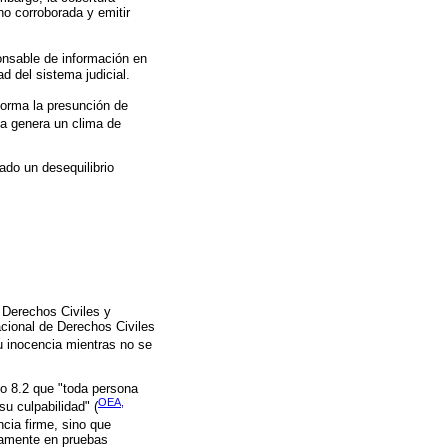
no corroborada y emitir
ponsable de información en
d del sistema judicial.
forma la presunción de
ca genera un clima de
ado un desequilibrio
 Derechos Civiles y
cional de Derechos Civiles
u inocencia mientras no se
o 8.2 que "toda persona
OEA,
u culpabilidad" (
cia firme, sino que
ivamente en pruebas