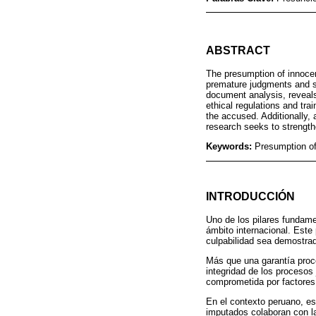
ABSTRACT
The presumption of innocen
premature judgments and sen
document analysis, reveals 
ethical regulations and tra
the accused. Additionally, 
research seeks to strengthe
Keywords:
Presumption of
INTRODUCCIÓN
Uno de los pilares fundame
ámbito internacional. Este
culpabilidad sea demostrad
Más que una garantía proce
integridad de los procesos 
comprometida por factores
En el contexto peruano, es
imputados colaboran con la