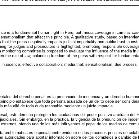
ce is a fundamental human right in Peru, but media coverage in criminal ca
sationalism that affect this principle. A qualitative study, based on intervie
that the press negatively impacts judicial impartiality and public trust in inst
ining for judges and prosecutors is highlighted, promoting responsible coverage
a monitoring committee is proposed to evaluate the influence of the media in 
n the rule of law, balancing freedom of the press with respect for fundamental
 innocence; effective collaboration; media trial; sensationalism; due process
ntales del derecho penal, es la presunción de inocencia y un derecho humano
 principio establece que toda persona acusada de un delito debe ser consider
a más allá de toda duda razonable mediante un juicio imparcial.
sal, este derecho protege a los ciudadanos del poder punitivo arbitrario del 
judiciales. Sin embargo, en la práctica, la vigencia de la presunción de inoc
 externos, siendo uno de los más influyentes el papel de los medios de comu
ta problemática es especialmente evidente en los procesos penales de colabo
s autoridades para aportar información sobre delitos complejos a cambio de b