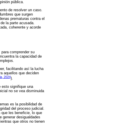
pinión pública.
ento de resolver un caso.
tidumbres que surgen
denas prematuras contra el
de la parte acusada.
tada, coherente y acorde
es para comprender su
encuentra la capacidad de
omplejos.
r, facilitando así la lucha
ra aquellos que deciden
la, 2024
).
 esto signifique una
nicial no se vea disminuida
lemas es la posibilidad de
ridad del proceso judicial.
 que les beneficie, lo que
de generar desigualdades
ientras que otros no tienen