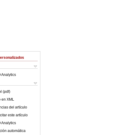
Personalizados
 Analytics
l (pdf)
lo en XML
cias del artículo
itar este artículo
 Analytics
ción automática