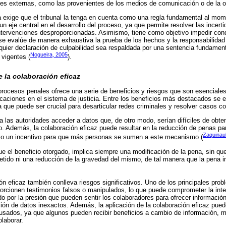
nes externas, como las provenientes de los medios de comunicación o de la o
 exige que el tribunal la tenga en cuenta como una regla fundamental al mom
un eje central en el desarrollo del proceso, ya que permite resolver las incer
intervenciones desproporcionadas. Asimismo, tiene como objetivo impedir con
e evalúe de manera exhaustiva la prueba de los hechos y la responsabilidad 
quier declaración de culpabilidad sea respaldada por una sentencia fundamen
Nogueira, 2005
 vigentes (
).
e la colaboración eficaz
procesos penales ofrece una serie de beneficios y riesgos que son esencial
caciones en el sistema de justicia. Entre los beneficios más destacados se 
a que puede ser crucial para desarticular redes criminales y resolver casos c
 las autoridades acceder a datos que, de otro modo, serían difíciles de obtene
o. Además, la colaboración eficaz puede resultar en la reducción de penas pa
Zaquinau
mo un incentivo para que más personas se sumen a este mecanismo (
e el beneficio otorgado, implica siempre una modificación de la pena, sin que
etido ni una reducción de la gravedad del mismo, de tal manera que la pena i
n eficaz también conlleva riesgos significativos. Uno de los principales prob
orcionen testimonios falsos o manipulados, lo que puede comprometer la integ
o por la presión que pueden sentir los colaboradores para ofrecer información
ación de datos inexactos. Además, la aplicación de la colaboración eficaz pue
cusados, ya que algunos pueden recibir beneficios a cambio de información, m
laborar.