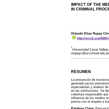
IMPACT OF THE ME
IN CRIMINAL PRO
Orlando Elias Rupay Có
http://orcid.org/0000
1
Universidad Cesar Vallejo,
orupayc@ucvvirtual.edu.p
RESUMEN
La presunción de inocenci
generado juicios prematuro
especialistas y análisis d
en las instituciones. Se d
cobertura responsable que
influencia de los medios en
prensa con el respeto a l
Palabras Clave:
Presunció