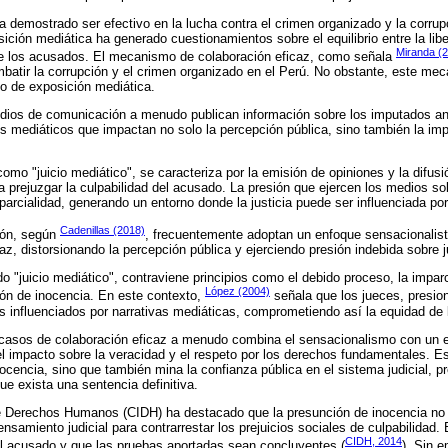
demostrado ser efectivo en la lucha contra el crimen organizado y la corru
ición mediática ha generado cuestionamientos sobre el equilibrio entre la lib
Miranda (
e los acusados. El mecanismo de colaboración eficaz, como señala
batir la corrupción y el crimen organizado en el Perú. No obstante, este me
o de exposición mediática.
dios de comunicación a menudo publican información sobre los imputados ant
ios mediáticos que impactan no solo la percepción pública, sino también la imp
mo "juicio mediático", se caracteriza por la emisión de opiniones y la difusi
a prejuzgar la culpabilidad del acusado. La presión que ejercen los medios sob
mparcialidad, generando un entorno donde la justicia puede ser influenciada por
Cadenillas (2018)
ión, según
, frecuentemente adoptan un enfoque sensacionalista
az, distorsionando la percepción pública y ejerciendo presión indebida sobre j
"juicio mediático", contraviene principios como el debido proceso, la imparcia
López (2004)
ión de inocencia. En este contexto,
señala que los jueces, presion
os influenciados por narrativas mediáticas, comprometiendo así la equidad de 
 casos de colaboración eficaz a menudo combina el sensacionalismo con un en
 el impacto sobre la veracidad y el respeto por los derechos fundamentales. E
nocencia, sino que también mina la confianza pública en el sistema judicial, 
e exista una sentencia definitiva.
e Derechos Humanos (CIDH) ha destacado que la presunción de inocencia no 
nsamiento judicial para contrarrestar los prejuicios sociales de culpabilidad. 
CIDH, 2014
al acusado y que las pruebas aportadas sean concluyentes (
). Sin e