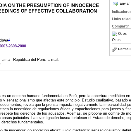
Enviar 
DIA ON THE PRESUMPTION OF INNOCENCE
CEEDINGS OF EFFECTIVE COLLABORATION
Indicadore
Links rela
Compartir
Otros
1
Otros
rdova
-0003-2608-2000
Permali
 Lima - República del Perú. E-mail:
e
a es un derecho humano fundamental en Perú, pero la cobertura mediática en
s y sensacionalismo que afectan este principio. Estudio cualitativo, basado e
e documentos, revela que la prensa impacta negativamente la imparcialidad judi
estaca la necesidad de regulaciones éticas y capacitaciones para jueces y fi
 respete los derechos de los acusados. Además, se propone un comité de mon
 casos judiciales. La investigación busca fortalecer el Estado de derecho, equ
os derechos fundamentales.
n de inocencia; colaboración eficaz; juicio mediático; sensacionalismo; debi