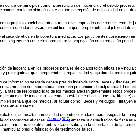
 en contra de principios como la presunción de inocencia y el debido proceso. 
cionadas por la opinión pública y en una percepción de culpabilidad antes de qu
rea un prejuicio social que afecta tanto a los imputados como al sistema de ju
 deben responder al escrutinio público, lo que compromete la objetividad de s
eralizada de ética en la cobertura mediática. Los participantes coincidieron e
ontológicos más estrictos para evitar la propagación de información perjudi
ción de inocencia en los procesos penales de colaboración eficaz se vincula c
a y prejuzgadora, que compromete la imparcialidad y equidad del proceso judi
ipo de información sesgada genera presión indebida sobre jueces y fiscales, 
ventiva no debe ser interpretada como una presunción de culpabilidad. Los en
 y la falta de responsabilidad de los medios afectan gravemente estos proceso
 presunción de inocencia, tal como lo establece el art. 2, inc. 24, literal e) d
mbién señala que los medios, al actuar como "jueces y verdugos", influyen e
ianza en el sistema.
robatoria, se resalta la necesidad de protocolos claros para asegurar la tran
Asencio (2017
 de colaboradores eficaces.
) enfatiza la capacitación de fiscales
ación, mientras que otros entrevistados subrayan la importancia de la corrob
, manipulaciones o fabricación de testimonios falsos.