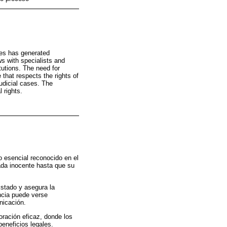
ses has generated
ws with specialists and
itutions. The need for
 that respects the rights of
judicial cases. The
 rights.
 esencial reconocido en el
ada inocente hasta que su
Estado y asegura la
encia puede verse
nicación.
ración eficaz, donde los
eneficios legales.