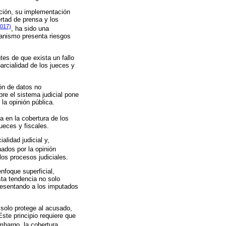
pción, su implementación
ertad de prensa y los
2017)
, ha sido una
canismo presenta riesgos
es de que exista un fallo
arcialidad de los jueces y
ón de datos no
re el sistema judicial pone
 la opinión pública.
 en la cobertura de los
ueces y fiscales.
lidad judicial y,
ados por la opinión
los procesos judiciales.
foque superficial,
sta tendencia no solo
presentando a los imputados
solo protege al acusado,
Este principio requiere que
mbargo, la cobertura