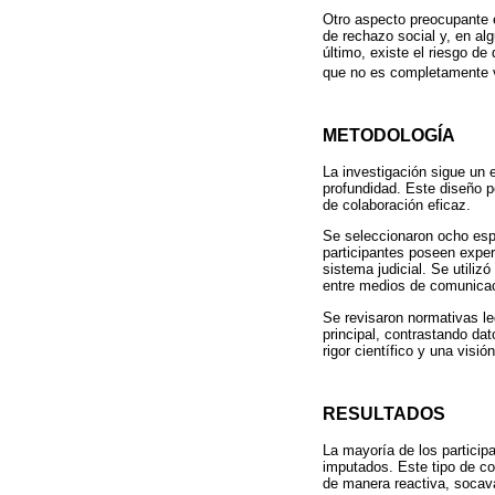
Otro aspecto preocupante e
de rechazo social y, en al
último, existe el riesgo d
que no es completamente ve
METODOLOGÍA
La investigación sigue un 
profundidad. Este diseño p
de colaboración eficaz.
Se seleccionaron ocho espe
participantes poseen exper
sistema judicial. Se utiliz
entre medios de comunicaci
Se revisaron normativas le
principal, contrastando da
rigor científico y una visi
RESULTADOS
La mayoría de los particip
imputados. Este tipo de co
de manera reactiva, socava