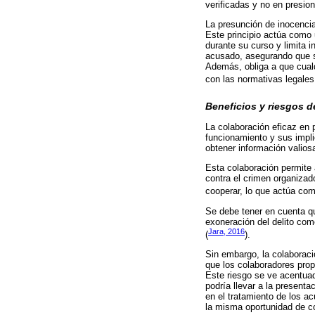
verificadas y no en presio
La presunción de inocencia
Este principio actúa como 
durante su curso y limita 
acusado, asegurando que s
Además, obliga a que cual
con las normativas legales
Beneficios y riesgos d
La colaboración eficaz en 
funcionamiento y sus impli
obtener información valios
Esta colaboración permite a
contra el crimen organizad
cooperar, lo que actúa co
Se debe tener en cuenta qu
exoneración del delito com
Jara, 2016
(
).
Sin embargo, la colaboració
que los colaboradores prop
Este riesgo se ve acentuad
podría llevar a la present
en el tratamiento de los a
la misma oportunidad de co