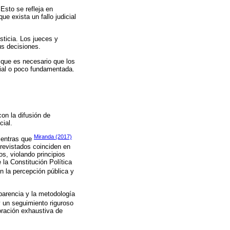
Esto se refleja en
e exista un fallo judicial
sticia. Los jueces y
us decisiones.
n que es necesario que los
cial o poco fundamentada.
on la difusión de
cial.
Miranda (2017)
mientras que
trevistados coinciden en
s, violando principios
e la Constitución Política
n la percepción pública y
sparencia y la metodología
 y un seguimiento riguroso
oración exhaustiva de