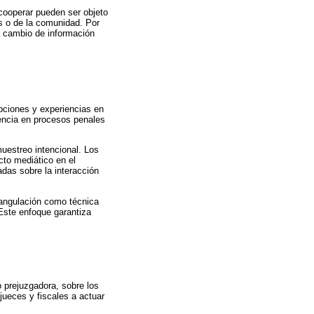
cooperar pueden ser objeto
s o de la comunidad. Por
 a cambio de información
pciones y experiencias en
cencia en procesos penales
muestreo intencional. Los
cto mediático en el
adas sobre la interacción
riangulación como técnica
Este enfoque garantiza
 prejuzgadora, sobre los
jueces y fiscales a actuar