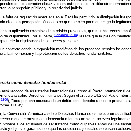
enales de colaboración eficaz vulnera este principio, al difundir información 
tan la percepción pública y la objetividad judicial.
, la falta de regulación adecuada en el Perú ha permitido la divulgación irres
lo afecta la percepción pública, sino que también pone en riesgo la legitimida
itica la aplicación excesiva de la prisión preventiva, que muchas veces trans
Caballero (2019)
n de culpabilidad. Por su parte,
resalta que la presión mediáti
promete la objetividad de los jueces y fiscales.
n un contexto donde la exposición mediática de los procesos penales ha gener
cho a la información y la protección de los derechos fundamentales.
cencia como derecho fundamental
 está reconocida en tratados internacionales, como el Pacto Internacional de
 Americana sobre Derechos Humanos. Según el artículo 14.2 del Pacto Interna
, 1966
), "toda persona acusada de un delito tiene derecho a que se presuma s
orme a la ley".
 la Convención Americana sobre Derechos Humanos establece en su artícul
derecho a que se presuma su inocencia mientras no se establezca legalmente s
olo protege a los acusados de ser tratados como culpables antes de una senten
justo y objetivo, garantizando que las decisiones judiciales se basen exclus