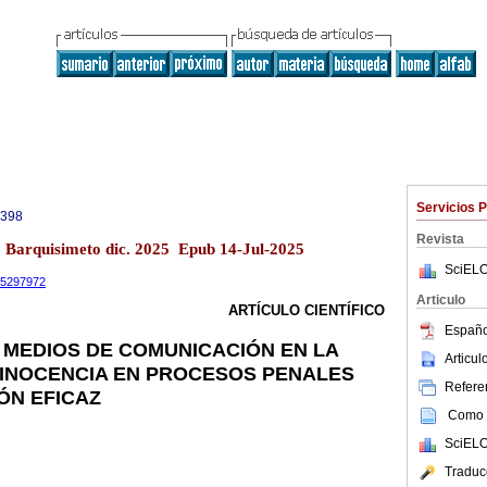
Servicios 
0398
Revista
13 Barquisimeto dic. 2025 Epub 14-Jul-2025
SciELO
.15297972
Articulo
ARTÍCULO CIENTÍFICO
Españo
 MEDIOS DE COMUNICACIÓN EN LA
Articu
 INOCENCIA EN PROCESOS PENALES
Referen
ÓN EFICAZ
Como c
SciELO
Traduc