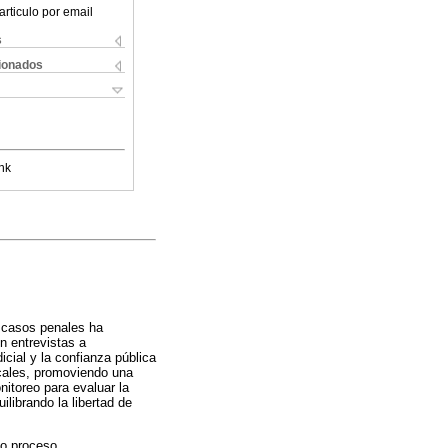
articulo por email
s
cionados
nk
 casos penales ha
n entrevistas a
cial y la confianza pública
scales, promoviendo una
itoreo para evaluar la
ilibrando la libertad de
do proceso