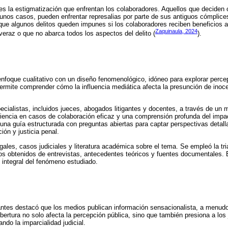
s la estigmatización que enfrentan los colaboradores. Aquellos que deciden 
gunos casos, pueden enfrentar represalias por parte de sus antiguos cómplice
e que algunos delitos queden impunes si los colaboradores reciben beneficios
Zaquinaula, 2024
raz o que no abarca todos los aspectos del delito (
).
enfoque cualitativo con un diseño fenomenológico, idóneo para explorar perce
ermite comprender cómo la influencia mediática afecta la presunción de ino
cialistas, incluidos jueces, abogados litigantes y docentes, a través de un 
iencia en casos de colaboración eficaz y una comprensión profunda del impa
ó una guía estructurada con preguntas abiertas para captar perspectivas detall
ón y justicia penal.
gales, casos judiciales y literatura académica sobre el tema. Se empleó la t
tos obtenidos de entrevistas, antecedentes teóricos y fuentes documentales. 
ón integral del fenómeno estudiado.
antes destacó que los medios publican información sensacionalista, a menudo
bertura no solo afecta la percepción pública, sino que también presiona a los 
ndo la imparcialidad judicial.