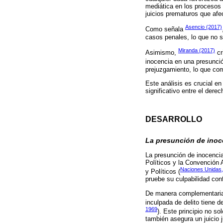
mediática en los procesos p
juicios prematuros que afec
Asencio (2017)
Como señala
casos penales, lo que no so
Miranda (2017)
Asimismo,
cr
inocencia en una presunció
prejuzgamiento, lo que com
Este análisis es crucial e
significativo entre el dere
DESARROLLO
La presunción de ino
La presunción de inocencia
Políticos y la Convención
Naciones Unidas
y Políticos (
pruebe su culpabilidad conf
De manera complementaria,
inculpada de delito tiene 
1969
). Este principio no s
también asegura un juicio 