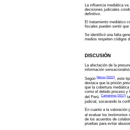
La influencia mediática va
decisiones judiciales condi
definitivo.
El tratamiento mediático c
fiscales pueden sentir que
Se identificó una falta gen
medios respeten códigos de
DISCUSIÓN
La afectación de la presun
información sensacionalist
Nieva (2022)
Según
, este t
destaca que la prisión pre
que la cobertura mediática
como el debido proceso y la
Camarena (2017)
del Perú.
ta
judicial, socavando la conf
En cuanto a la valoración p
al evaluar los testimonios
de los acuerdos de colabor
pruebas para evitar abusos