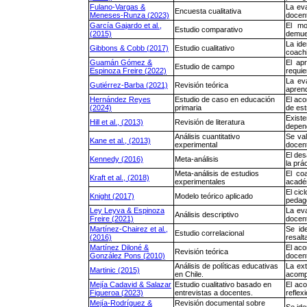
Fulano-Vargas &
La eva
Encuesta cualitativa
Meneses-Runza (2023)
docent
García Gajardo et al.,
El mo
Estudio comparativo
(2015)
demues
La ide
Gibbons & Cobb (2017)
Estudio cualitativo
coachi
Guamán Gómez &
El ap
Estudio de campo
Espinoza Freire (2022)
requie
La eva
Gutiérrez-Barba (2021)
Revisión teórica
aprend
Hernández Reyes
Estudio de caso en educación
El aco
(2024)
primaria
de est
Existe
Hill et al., (2013)
Revisión de literatura
depend
Análisis cuantitativo
Se va
Kane et al., (2013)
experimental
docent
El des
Kennedy (2016)
Meta-análisis
la prá
Meta-análisis de estudios
El co
Kraft et al., (2018)
experimentales
acadé
El cic
Knight (2017)
Modelo teórico aplicado
pedagó
Ley Leyva & Espinoza
La ev
Análisis descriptivo
Freire (2021)
docent
Martínez-Chairez et al.,
Se ide
Estudio correlacional
(2016)
resalt
Martínez Diloné &
El ac
Revisión teórica
González Pons (2010)
docent
Análisis de políticas educativas
La ext
Martinic (2015)
en Chile.
acompa
Mejía Cadavid & Salazar
Estudio cualitativo basado en
El ac
Figueroa (2023)
entrevistas a docentes.
reflex
Mejía-Rodríguez &
Revisión documental sobre
Se ide