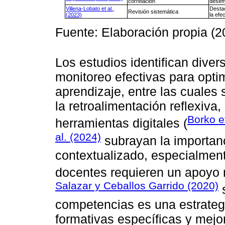
correlación
desem
Villena-Lobato et al.,
Destac
Revisión sistemática
(2023)
la efe
Fuente: Elaboración propia (2
Los estudios identifican dive
monitoreo efectivas para opti
aprendizaje, entre las cuales
la retroalimentación reflexiva,
Borko e
herramientas digitales (
al. (2024)
subrayan la importan
contextualizado, especialment
docentes requieren un apoyo
Salazar y Ceballos Garrido (2020)
s
competencias es una estrategi
formativas específicas y mej