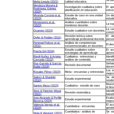
Mejía-Leguía (2021
)
calidad educativa.
Mendoza Moreira &
Investigación cualitativa sobre
El ap
Rodríguez Gámez
planificación en educación.
estruc
(2020)
Miranda-Coronel et al.,
Estudio de caso en una unidad
Un di
(2023)
educativa.
estudia
Montenegro et al.,
Análisis cuantitativo sobre
La sup
(2023)
monitoreo docente.
La ce
Ocampo (2015)
Estudio cualitativo con docentes.
constr
Revisión teórica sobre
El de
Opfer & Pedder (2011)
aprendizaje profesional docente.
person
Pertegal-Felices et al.,
Análisis de competencias
El des
(2011)
socioemocionales en docentes.
Estudio cualitativo sobre
El ac
Puerta Gil (2016)
estrategias de aprendizaje.
aprend
Ripoll-Nuñez & Arrieta-
Cualitativa - entrevistas y
Ident
Caycedo (2022)
análisis de contenido
retroa
Ros-Garrido & García-
Señala
Revisión documental
Rubio (2016)
docen
Los e
Rosales Pérez (2023)
Mixta - encuestas y entrevistas
mejora
Sailors & Shanklin
Se de
Estudio experimental
(2010)
rendim
Muest
Santos Meza (2023)
Cualitativa - estudio de caso
el de
Sims & Fletcher-Wood
Identi
Revisión sistemática
(2021)
basada
Soto Alvarado & Porflitt
Evalúa
Estudio experimental
Becerra (2024)
mejora
Valencia Vargas et al.,
El aco
Cuantitativa - encuestas
(2024)
gestió
Cuantitativa - análisis de
Se es
Vega & Vasquez (2021)