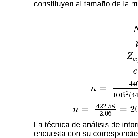
constituyen al tamaño de la m
N
p
Z
Z
α
/
2
=
α
e
e
44
=
n
n
=
440
*
1.96
2
*
0.5
1
-
0.5
0
2
0.05
(
4
422.58
=
=
2
n
n
=
422.58
2.06
=
205.34
≈
205
p
e
r
2.06
La técnica de análisis de info
encuesta con su correspondien