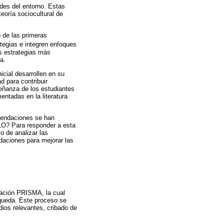
des del entorno. Estas
eoría sociocultural de
o de las primeras
tegias e integren enfoques
as estrategias más
a.
icial desarrollen en su
d para contribuir
señanza de los estudiantes
entadas en la literatura
omendaciones se han
ELO? Para responder a esta
vo de analizar las
ndaciones para mejorar las
aración PRISMA, la cual
squeda. Este proceso se
dios relevantes, cribado de