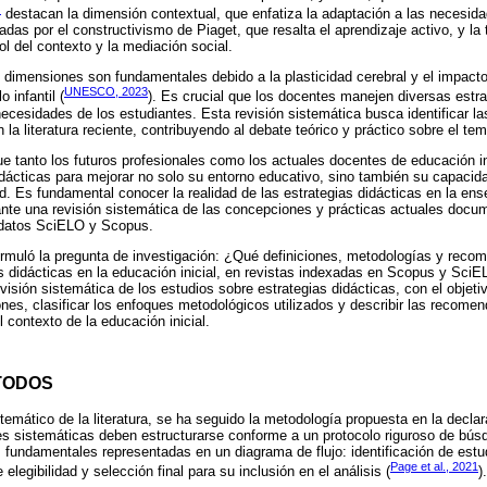
)
destacan la dimensión contextual, que enfatiza la adaptación a las necesida
as por el constructivismo de Piaget, que resalta el aprendizaje activo, y la t
ol del contexto y la mediación social.
s dimensiones son fundamentales debido a la plasticidad cerebral y el impact
UNESCO, 2023
 infantil (
). Es crucial que los docentes manejen diversas estra
necesidades de los estudiantes. Esta revisión sistemática busca identificar l
a literatura reciente, contribuyendo al debate teórico y práctico sobre el tem
ue tanto los futuros profesionales como los actuales docentes de educación in
idácticas para mejorar no solo su entorno educativo, sino también su capacida
d. Es fundamental conocer la realidad de las estrategias didácticas en la en
ante una revisión sistemática de las concepciones y prácticas actuales docum
e datos SciELO y Scopus.
e formuló la pregunta de investigación: ¿Qué definiciones, metodologías y rec
s didácticas en la educación inicial, en revistas indexadas en Scopus y Sci
evisión sistemática de los estudios sobre estrategias didácticas, con el objeti
ones, clasificar los enfoques metodológicos utilizados y describir las recome
l contexto de la educación inicial.
TODOS
istemático de la literatura, se ha seguido la metodología propuesta en la decl
es sistemáticas deben estructurarse conforme a un protocolo riguroso de bú
s fundamentales representadas en un diagrama de flujo: identificación de estu
Page et al., 2021
legibilidad y selección final para su inclusión en el análisis (
).