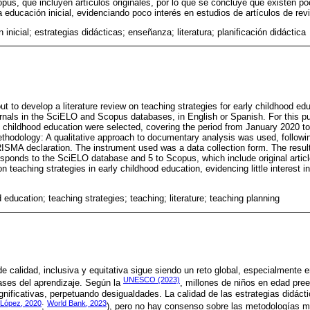
us, que incluyen artículos originales, por lo que se concluye que existen p
a educación inicial, evidenciando poco interés en estudios de artículos de rev
inicial; estrategias didácticas; enseñanza; literatura; planificación didáctica
t to develop a literature review on teaching strategies for early childhood ed
rnals in the SciELO and Scopus databases, in English or Spanish. For this pu
ly childhood education were selected, covering the period from January 2020 
hodology: A qualitative approach to documentary analysis was used, followi
SMA declaration. The instrument used was a data collection form. The resul
esponds to the SciELO database and 5 to Scopus, which include original article
n teaching strategies in early childhood education, evidencing little interest i
 education; teaching strategies; teaching; literature; teaching planning
 calidad, inclusiva y equitativa sigue siendo un reto global, especialmente en
UNESCO (2023)
ases del aprendizaje. Según la
, millones de niños en edad pre
gnificativas, perpetuando desigualdades. La calidad de las estrategias didácti
López, 2020
World Bank, 2023
;
), pero no hay consenso sobre las metodologías m