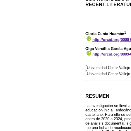
RECENT LITERATU
1
Gloria Cunia Huamán
http://orcid.org/0000
Olga Vercillia García Agu
http://orcid.org/0009
1
Universidad Cesar Vallej
2
Universidad Cesar Vallejo
RESUMEN
La investigación se llevó a
educación inicial, enfocán
castellano. Para ello se se
enero de 2020 a 2024, pro
de análisis documental, si
fue una ficha de recolecció