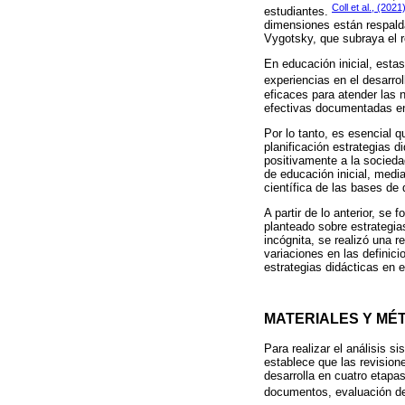
Coll et al., (2021
estudiantes.
dimensiones están respaldad
Vygotsky, que subraya el r
En educación inicial, esta
experiencias en el desarrollo
eficaces para atender las 
efectivas documentadas en l
Por lo tanto, es esencial q
planificación estrategias d
positivamente a la socieda
de educación inicial, medi
científica de las bases d
A partir de lo anterior, s
planteado sobre estrategia
incógnita, se realizó una r
variaciones en las definici
estrategias didácticas en e
MATERIALES Y MÉ
Para realizar el análisis s
establece que las revision
desarrolla en cuatro etapa
documentos, evaluación de e