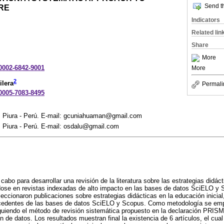
Send th
RE
Indicators
Related lin
Share
More
-0002-6842-9001
More
2
ilera
Permali
-0005-7083-8495
o. Piura - Perú. E-mail: gcuniahuaman@gmail.com
. Piura - Perú. E-mail: osdalu@gmail.com
 cabo para desarrollar una revisión de la literatura sobre las estrategias didá
dose en revistas indexadas de alto impacto en las bases de datos SciELO y 
leccionaron publicaciones sobre estrategias didácticas en la educación inicia
cedentes de las bases de datos SciELO y Scopus. Como metodología se empl
guiendo el método de revisión sistemática propuesto en la declaración PRISMA
n de datos. Los resultados muestran final la existencia de 6 artículos, el cua