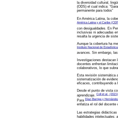
la diversidad cultural, lin
(ODS) el cual indica: “Gar
permanente para todos”
En América Latina, la cober
América Latina y el Caribe (CE
con desigualdades. En Per
inclusivas ni adecuadas en
resalta la urgencia de sist
Aunque la cobertura ha me
Instituto Nacional de Estadística
avances. Sin embargo, las 
Investigaciones destacan 
docentes enfrentan limitac
colaborativos, lo que subr
Esta revisión sistemática 
sistematización de evidenc
eficaces, contribuyendo a
Desde el punto de vista co
Coll et al., (2021)
aprendizaje.
Díaz-Barriga y Hernánde
Para
enfatiza el rol del docent
Las estrategias didácticas
habilidades intelectuales; 