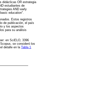
as didácticas OR estrategia
AND estudiantes de
strategies AND early
 basic education".
ionados. Estos registros
o de publicación, el país
dio y los aspectos
los para su análisis
aber: en SciELO, 3396
e Scopus, se consideró los
el detalle en la
Tabla 1
.