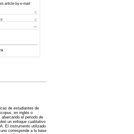
is article by e-mail
ks
nk
cticas de estudiantes de
Scopus, en inglés o
l, abarcando el periodo de
eó un enfoque cualitativo
. El instrumento utilizado
l uno corresponde a la base