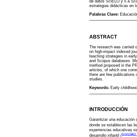
de datos SciELO y 5 a Scop
estrategias didácticas en l
Palabras Clave:
Educación 
ABSTRACT
The research was carried ou
on high-impact indexed jou
teaching strategies in ear
and Scopus databases. Met
method proposed in the PRI
articles, of which one corr
there are few publications o
studies.
Keywords:
Early childhood
INTRODUCCIÓN
Garantizar una educación de
donde se establecen las b
experiencias educativas si
González 
desarrollo infantil (