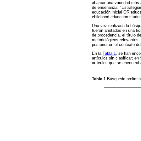
abarcar una variedad más a
de enseñanza, "Estrategias
educación inicial OR educa
childhood education studen
Una vez realizada la búsque
fueron anotados en una fic
de procedencia, el título d
metodológicos relevantes. E
posterior en el contexto de
En la
Tabla 1
, se han enco
artículos sin clasificar; 
artículos que se encontrab
Tabla 1
Búsqueda prelimina