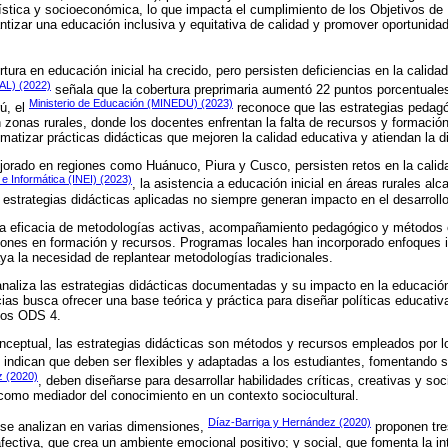
güística y socioeconómica, lo que impacta el cumplimiento de los Objetivos de
antizar una educación inclusiva y equitativa de calidad y promover oportunida
tura en educación inicial ha crecido, pero persisten deficiencias en la calida
PAL) (2022)
señala que la cobertura preprimaria aumentó 22 puntos porcentuale
Ministerio de Educación (MINEDU) (2023)
ú, el
reconoce que las estrategias pedag
 zonas rurales, donde los docentes enfrentan la falta de recursos y formació
ematizar prácticas didácticas que mejoren la calidad educativa y atiendan la d
jorado en regiones como Huánuco, Piura y Cusco, persisten retos en la cali
 e Informática (INEI) (2023)
, la asistencia a educación inicial en áreas rurales alc
estrategias didácticas aplicadas no siempre generan impacto en el desarrollo 
la eficacia de metodologías activas, acompañamiento pedagógico y métodos c
iones en formación y recursos. Programas locales han incorporado enfoques i
aya la necesidad de replantear metodologías tradicionales.
analiza las estrategias didácticas documentadas y su impacto en la educación 
ias busca ofrecer una base teórica y práctica para diseñar políticas educati
 los ODS 4.
nceptual, las estrategias didácticas son métodos y recursos empleados por los
indican que deben ser flexibles y adaptadas a los estudiantes, fomentando su
z (2020)
, deben diseñarse para desarrollar habilidades críticas, creativas y soc
e como mediador del conocimiento en un contexto sociocultural.
Díaz-Barriga y Hernández (2020)
 se analizan en varias dimensiones,
proponen tres
afectiva, que crea un ambiente emocional positivo; y social, que fomenta la in