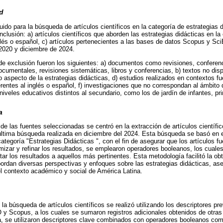
ad
ido para la búsqueda de artículos científicos en la categoría de estrategias 
inclusión: a) artículos científicos que aborden las estrategias didácticas en la 
glés o español, c) artículos pertenecientes a las bases de datos Scopus y Sc
2020 y diciembre de 2024.
s de exclusión fueron los siguientes: a) documentos como revisiones, conferenc
documentales, revisiones sistemáticas, libros y conferencias, b) textos no dis
aspecto de la estrategias didácticas, d) estudios realizados en contextos fue
erentes al inglés o español, f) investigaciones que no correspondan al ámbito 
iveles educativos distintos al secundario, como los de jardín de infantes, prim
a
de las fuentes seleccionadas se centró en la extracción de artículos científi
ltima búsqueda realizada en diciembre del 2024. Esta búsqueda se basó en e
ategoría "Estrategias Didácticas ", con el fin de asegurar que los artículos fu
mizar y refinar los resultados, se emplearon operadores booleanos, los cuale
tar los resultados a aquellos más pertinentes. Esta metodología facilitó la o
abordan diversas perspectivas y enfoques sobre las estrategias didácticas, as
l contexto académico y social de América Latina.
la búsqueda de artículos científicos se realizó utilizando los descriptores p
 y Scopus, a los cuales se sumaron registros adicionales obtenidos de otra
a, se utilizaron descriptores clave combinados con operadores booleanos com