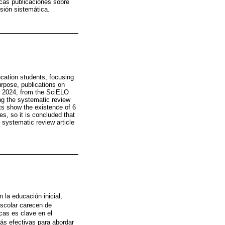
ocas publicaciones sobre
isión sistemática.
ucation students, focusing
rpose, publications on
to 2024, from the SciELO
ng the systematic review
ts show the existence of 6
s, so it is concluded that
n systematic review article
 la educación inicial,
escolar carecen de
cas es clave en el
ás efectivas para abordar