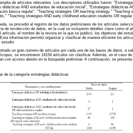
mplia de artículos relevantes. Los descriptores utilizados fueron: "Estrategi
 didácticas AND estudiantes de educación inicial", "Estrategias didácticas 
ción básica regular", "Teaching strategies OR teaching strategy," "Teaching 
ts," "Teaching strategies AND early childhood education students OR regular
da, se procedió al registro de los datos preliminares de los artículos selecc
ha de recolección de datos, en la cual se incluyeron detalles clave como el añ
el artículo, el nombre de la revista en la que se publicó, los objetivos del estu
sta información permitió organizar y clasificar de manera eficiente los artícu
l estudio.
ntrado un gran número de artículos por cada una de las bases de datos, a s
en Scopus, se encontraron 14159 artículos sin clasificar. Además, en el caso d
an con acceso abierto en la búsqueda preliminar. A continuación, se presenta 
r de la categoría estrategias didácticas