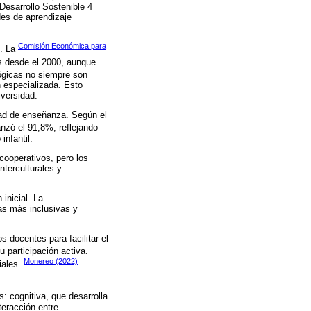
 Desarrollo Sostenible 4
des de aprendizaje
Comisión Económica para
d. La
s desde el 2000, aunque
ógicas no siempre son
n especializada. Esto
iversidad.
dad de enseñanza. Según el
anzó el 91,8%, reflejando
infantil.
ooperativos, pero los
nterculturales y
inicial. La
vas más inclusivas y
 docentes para facilitar el
 participación activa.
Monereo (2022)
iales.
: cognitiva, que desarrolla
teracción entre