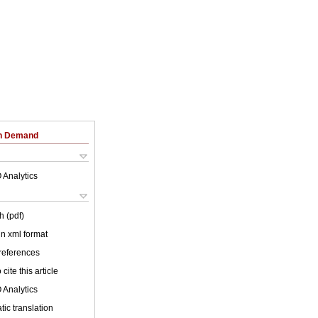
on Demand
 Analytics
h (pdf)
 in xml format
 references
cite this article
 Analytics
ic translation