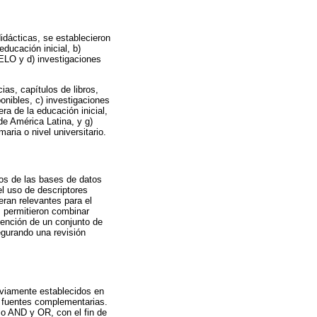
didácticas, se establecieron
educación inicial, b)
iELO y d) investigaciones
ias, capítulos de libros,
ponibles, c) investigaciones
ra de la educación inicial,
de América Latina, y g)
aria o nivel universitario.
cos de las bases de datos
l uso de descriptores
eran relevantes para el
s permitieron combinar
btención de un conjunto de
egurando una revisión
reviamente establecidos en
s fuentes complementarias.
o AND y OR, con el fin de