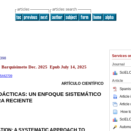
Services 
0398
Journal
13 Barquisimeto Dec. 2025 Epub July 14, 2025
SciELO
.15442709
Article
ARTÍCULO CIENTÍFICO
Spanis
DÁCTICAS: UN ENFOQUE SISTEMÁTICO
Article
RA RECIENTE
Article
How to 
SciELO
Automat
TION: A SYSTEMATIC APPROACH TO