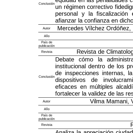
Conclusión
un régimen correctivo fidedi
personal y la fiscalización
afianzar la confianza en dich
Mercedes Vílchez Ordóñez, L
Autor
Año
País de
publicación
Revista de Climatolog
Revista
Debate cómo la administrac
institucional dentro de los p
de inspecciones internas, la
Conclusión
dispositivos de involucram
eficaces en múltiples alcald
fortalecer la validez de las 
Vilma Mamani, V
Autor
Año
País de
publicación
R
Revista
Analiza la apreciación ciuda