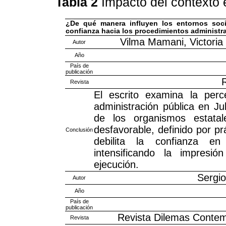
Tabla 2
Impacto del contexto
¿De qué manera influyen los entornos soci
confianza hacia los procedimientos administr
Vilma Mamani, Victoria
Autor
Año
País de
publicación
R
Revista
El escrito examina la perc
administración pública en Jul
de los organismos estatal
desfavorable, definido por prá
Conclusión
debilita la confianza en 
intensificando la impresi
ejecución.
Sergi
Autor
Año
País de
publicación
Revista Dilemas Contemp
Revista