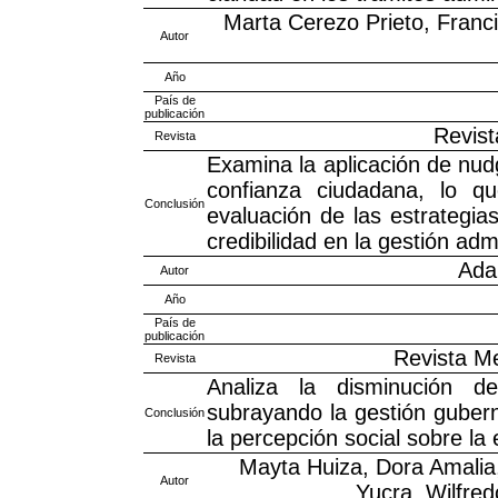
Marta Cerezo Prieto, Franc
Autor
Año
País de
publicación
Revist
Revista
Examina la aplicación de nudg
confianza ciudadana, lo qu
Conclusión
evaluación de las estrategia
credibilidad en la gestión admi
Ada
Autor
Año
País de
publicación
Revista Me
Revista
Analiza la disminución de 
subrayando la gestión gube
Conclusión
la percepción social sobre la 
Mayta Huiza, Dora Amalia
Autor
Yucra, Wilfre