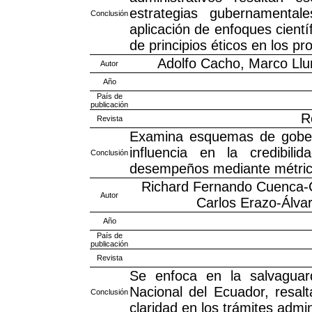
estrategias gubernamental
Conclusión
aplicación de enfoques cient
de principios éticos en los pr
Adolfo Cacho, Marco Llu
Autor
Año
País de
publicación
R
Revista
Examina esquemas de gobern
influencia en la credibilid
Conclusión
desempeños mediante métricas
Richard Fernando Cuenca-Co
Autor
Carlos Erazo-Álva
Año
País de
publicación
Revista
Se enfoca en la salvaguard
Nacional del Ecuador, resalt
Conclusión
claridad en los trámites admin