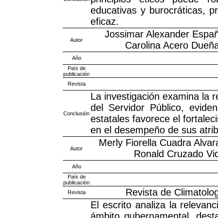
educativas y burocráticas, 
eficaz.
Jossimar Alexander Españ
Autor
Carolina Acero Dueña
Año
País de
publicación
Revista
La investigación examina la r
del Servidor Público, evid
Conclusión
estatales favorece el fortalec
en el desempeño de sus atri
Merly Fiorella Cuadra Alvara
Autor
Ronald Cruzado Vid
Año
País de
publicación
Revista de Climatolog
Revista
El escrito analiza la relevan
ámbito gubernamental, desta