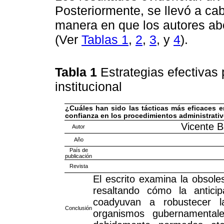
Posteriormente, se llevó a cab
manera en que los autores ab
(Ver
Tablas 1
,
2
,
3
, y
4
).
Tabla 1
Estrategias efectivas
institucional
¿Cuáles han sido las tácticas más eficaces em
confianza en los procedimientos administrat
Vicente B
Autor
Año
País de
publicación
Revista
El escrito examina la obsoles
resaltando cómo la anticip
coadyuvan a robustecer l
Conclusión
organismos gubernamental