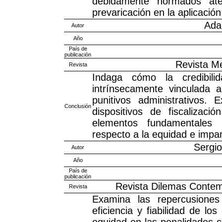
debidamente normados ate
prevaricación en la aplicación
Ada
Autor
Año
País de
publicación
Revista Me
Revista
Indaga cómo la credibili
intrínsecamente vinculada 
punitivos administrativos.
Conclusión
dispositivos de fiscalizaci
elementos fundamentales 
respecto a la equidad e impar
Sergi
Autor
Año
País de
publicación
Revista Dilemas Contemp
Revista
Examina las repercusiones 
eficiencia y fiabilidad de l
equidad en las penalidades c