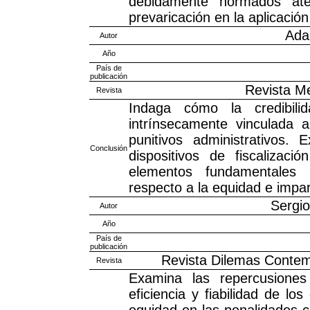
debidamente normados ate
prevaricación en la aplicación
Ada
Autor
Año
País de
publicación
Revista Me
Revista
Indaga cómo la credibili
intrínsecamente vinculada 
punitivos administrativos.
Conclusión
dispositivos de fiscalizaci
elementos fundamentales 
respecto a la equidad e impar
Sergi
Autor
Año
País de
publicación
Revista Dilemas Contemp
Revista
Examina las repercusiones 
eficiencia y fiabilidad de l
equidad en las penalidades c