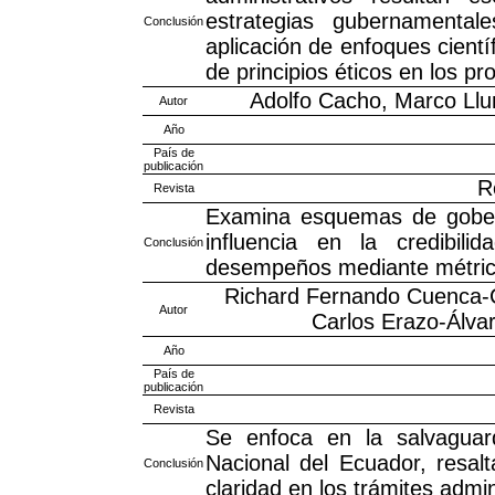
estrategias gubernamental
Conclusión
aplicación de enfoques cient
de principios éticos en los pr
Adolfo Cacho, Marco Llu
Autor
Año
País de
publicación
R
Revista
Examina esquemas de gobern
influencia en la credibilid
Conclusión
desempeños mediante métricas
Richard Fernando Cuenca-Co
Autor
Carlos Erazo-Álva
Año
País de
publicación
Revista
Se enfoca en la salvaguard
Nacional del Ecuador, resalt
Conclusión
claridad en los trámites admin