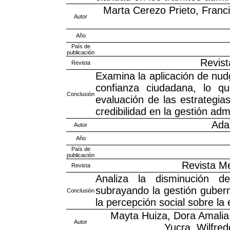
Marta Cerezo Prieto, Franc
Autor
Año
País de
publicación
Revist
Revista
Examina la aplicación de nudg
confianza ciudadana, lo qu
Conclusión
evaluación de las estrategia
credibilidad en la gestión admi
Ada
Autor
Año
País de
publicación
Revista Me
Revista
Analiza la disminución de 
subrayando la gestión gube
Conclusión
la percepción social sobre la 
Mayta Huiza, Dora Amalia
Autor
Yucra, Wilfre