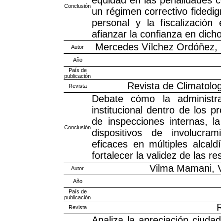
Conclusión
un régimen correctivo fidedi
personal y la fiscalización
afianzar la confianza en dich
Mercedes Vílchez Ordóñez, L
Autor
Año
País de
publicación
Revista de Climatolog
Revista
Debate cómo la administrac
institucional dentro de los p
de inspecciones internas, la
Conclusión
dispositivos de involucram
eficaces en múltiples alcald
fortalecer la validez de las 
Vilma Mamani, V
Autor
Año
País de
publicación
R
Revista
Analiza la apreciación ciuda