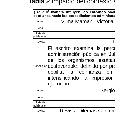
Tabla 2
Impacto del contexto
¿De qué manera influyen los entornos soci
confianza hacia los procedimientos administr
Vilma Mamani, Victoria
Autor
Año
País de
publicación
R
Revista
El escrito examina la perc
administración pública en Jul
de los organismos estatal
desfavorable, definido por prá
Conclusión
debilita la confianza en 
intensificando la impresi
ejecución.
Sergi
Autor
Año
País de
publicación
Revista Dilemas Contemp
Revista