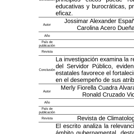
educativas y burocráticas, 
eficaz.
Jossimar Alexander Españ
Autor
Carolina Acero Dueña
Año
País de
publicación
Revista
La investigación examina la r
del Servidor Público, evid
Conclusión
estatales favorece el fortalec
en el desempeño de sus atri
Merly Fiorella Cuadra Alvara
Autor
Ronald Cruzado Vid
Año
País de
publicación
Revista de Climatolog
Revista
El escrito analiza la relevan
ámbito gubernamental, desta