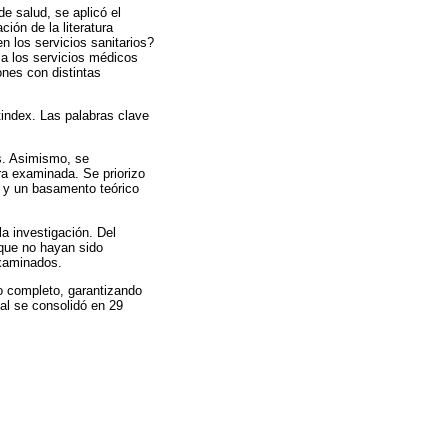
de salud, se aplicó el
ión de la literatura
en los servicios sanitarios?
 a los servicios médicos
ones con distintas
index. Las palabras clave
os. Asimismo, se
ura examinada. Se priorizo
o y un basamento teórico
a investigación. Del
 que no hayan sido
examinados.
o completo, garantizando
nal se consolidó en 29