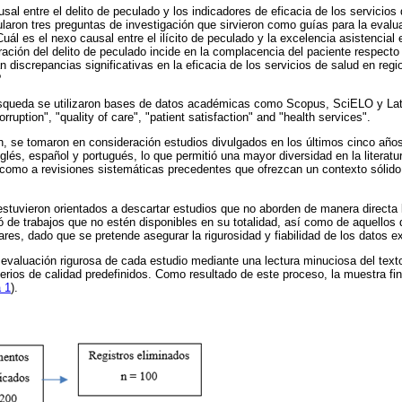
usal entre el delito de peculado y los indicadores de eficacia de los servicios 
on tres preguntas de investigación que sirvieron como guías para la evaluac
uál es el nexo causal entre el ilícito de peculado y la excelencia asistencial 
ación del delito de peculado incide en la complacencia del paciente respecto
 discrepancias significativas en la eficacia de los servicios de salud en regi
?
úsqueda se utilizaron bases de datos académicas como Scopus, SciELO y Lat
ruption", "quality of care", "patient satisfaction" and "health services".
ión, se tomaron en consideración estudios divulgados en los últimos cinco añ
glés, español y portugués, lo que permitió una mayor diversidad en la literat
 como a revisiones sistemáticas precedentes que ofrezcan un contexto sólid
 estuvieron orientados a descartar estudios que no aborden de manera directa l
de trabajos que no estén disponibles en su totalidad, así como de aquellos
pares, dado que se pretende asegurar la rigurosidad y fiabilidad de los datos 
 evaluación rigurosa de cada estudio mediante una lectura minuciosa del text
terios de calidad predefinidos. Como resultado de este proceso, la muestra fi
a 1
).