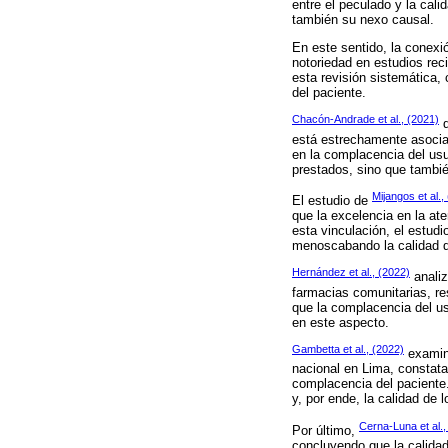
entre el peculado y la cal
también su nexo causal.
En este sentido, la conexió
notoriedad en estudios rec
esta revisión sistemática, 
del paciente.
Chacón-Andrade et al., (2021)
d
está estrechamente asociad
en la complacencia del usu
prestados, sino que tambié
Mijangos et al.,
El estudio de
que la excelencia en la ate
esta vinculación, el estud
menoscabando la calidad d
Hernández et al., (2022)
analiz
farmacias comunitarias, re
que la complacencia del us
en este aspecto.
Gambetta et al., (2022)
examina
nacional en Lima, constatan
complacencia del paciente.
y, por ende, la calidad de 
Cerna-Luna et al.,
Por último,
concluyendo que la calidad 