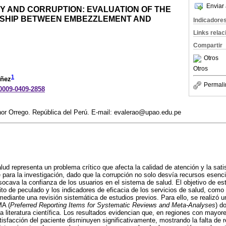
Enviar 
Y AND CORRUPTION: EVALUATION OF THE
SHIP BETWEEN EMBEZZLEMENT AND
Indicadore
Links rela
Compartir
Otros
Otros
1
oñez
Permali
-0009-0409-2858
nor Orrego. República del Perú. E-mail: evalerao@upao.edu.pe
lud representa un problema crítico que afecta la calidad de atención y la sati
 para la investigación, dado que la corrupción no solo desvía recursos esenci
ocava la confianza de los usuarios en el sistema de salud. El objetivo de este
lito de peculado y los indicadores de eficacia de los servicios de salud, como 
mediante una revisión sistemática de estudios previos. Para ello, se realizó u
MA (
Preferred Reporting Items for Systematic Reviews and Meta-Analyses
) d
la literatura científica. Los resultados evidencian que, en regiones con mayor
atisfacción del paciente disminuyen significativamente, mostrando la falta de 