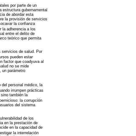
tales por parte de un
la estructura gubernamental
cia de abordar esta
re la provisión de servicios
socavar la confianza
r la adherencia a los
al entre el delito de
arco teórico que permita
s servicios de salud. Por
cursos pueden estar
 un factor que coadyuva al
 salud no se mide
, un parámetro
o del personal médico, la
cuando irrumpen prácticas
 sino también la
ernicioso: la corrupción
 usuarios del sistema
ulnerabilidad de los
a en la prestación de
ncide en la capacidad de
stigar la interrelación