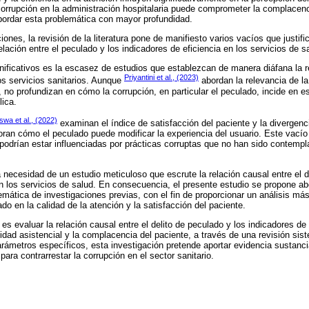
 corrupción en la administración hospitalaria puede comprometer la complacenc
bordar esta problemática con mayor profundidad.
ciones, la revisión de la literatura pone de manifiesto varios vacíos que justif
elación entre el peculado y los indicadores de eficiencia en los servicios de s
ificativos es la escasez de estudios que establezcan de manera diáfana la re
Priyantini et al., (2023)
los servicios sanitarios. Aunque
abordan la relevancia de la 
 no profundizan en cómo la corrupción, en particular el peculado, incide en es
lica.
wa et al., (2022)
examinan el índice de satisfacción del paciente y la divergenc
oran cómo el peculado puede modificar la experiencia del usuario. Este vacío
odrían estar influenciadas por prácticas corruptas que no han sido contemp
 necesidad de un estudio meticuloso que escrute la relación causal entre el d
en los servicios de salud. En consecuencia, el presente estudio se propone a
emática de investigaciones previas, con el fin de proporcionar un análisis m
do en la calidad de la atención y la satisfacción del paciente.
o es evaluar la relación causal entre el delito de peculado y los indicadores de 
lidad asistencial y la complacencia del paciente, a través de una revisión sis
arámetros específicos, esta investigación pretende aportar evidencia sustanci
para contrarrestar la corrupción en el sector sanitario.