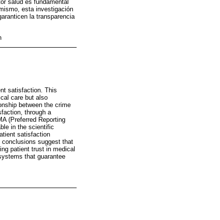
tor salud es fundamental
imismo, esta investigación
aranticen la transparencia
n
nt satisfaction. This
cal care but also
tionship between the crime
sfaction, through a
MA (Preferred Reporting
e in the scientific
atient satisfaction
e conclusions suggest that
ing patient trust in medical
g systems that guarantee