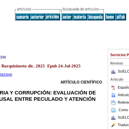
Servicios 
0398
Revista
13 Barquisimeto dic. 2025 Epub 24-Jul-2025
SciELO
.15823040
Articulo
ARTÍCULO CIENTÍFICO
Españo
ARIA Y CORRUPCIÓN: EVALUACIÓN DE
Articu
USAL ENTRE PECULADO Y ATENCIÓN
Referen
Como c
SciELO
Traduc