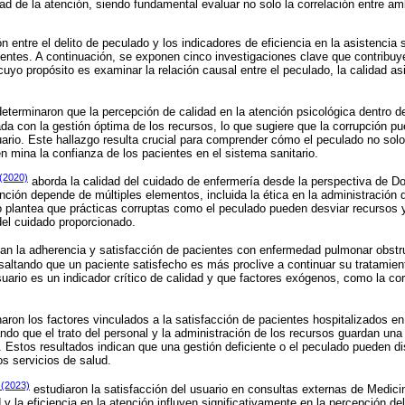
idad de la atención, siendo fundamental evaluar no solo la correlación entre 
n entre el delito de peculado y los indicadores de eficiencia en la asistencia 
ientes. A continuación, se exponen cinco investigaciones clave que contribuy
cuyo propósito es examinar la relación causal entre el peculado, la calidad asi
eterminaron que la percepción de calidad en la atención psicológica dentro de 
a con la gestión óptima de los recursos, lo que sugiere que la corrupción pu
ario. Este hallazgo resulta crucial para comprender cómo el peculado no solo
n mina la confianza de los pacientes en el sistema sanitario.
 (2020)
aborda la calidad del cuidado de enfermería desde la perspectiva de 
nción depende de múltiples elementos, incluida la ética en la administración 
io plantea que prácticas corruptas como el peculado pueden desviar recursos y
el cuidado proporcionado.
an la adherencia y satisfacción de pacientes con enfermedad pulmonar obstru
saltando que un paciente satisfecho es más proclive a continuar su tratamien
uario es un indicador crítico de calidad y que factores exógenos, como la cor
ron los factores vinculados a la satisfacción de pacientes hospitalizados en
do que el trato del personal y la administración de los recursos guardan una 
 Estos resultados indican que una gestión deficiente o el peculado pueden d
los servicios de salud.
 (2023)
estudiaron la satisfacción del usuario en consultas externas de Medicin
y la eficiencia en la atención influyen significativamente en la percepción de