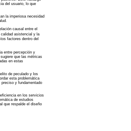
ia del usuario, lo que
ican la imperiosa necesidad
alud.
lación causal entre el
calidad asistencial y la
tos factores dentro del
ia entre percepción y
 sugiere que las métricas
ladas en estas
elito de peculado y los
bordar esta problemática
ás preciso y fundamentado
eficiencia en los servicios
temática de estudios
al que respalde el diseño