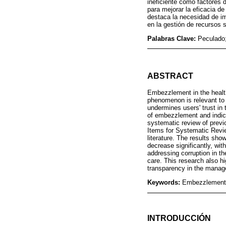
ineficiente como factores 
para mejorar la eficacia de
destaca la necesidad de im
en la gestión de recursos s
Palabras Clave:
Peculado;
ABSTRACT
Embezzlement in the health 
phenomenon is relevant to 
undermines users' trust in 
of embezzlement and indicat
systematic review of previ
Items for Systematic Revie
literature. The results sho
decrease significantly, wi
addressing corruption in the
care. This research also hi
transparency in the manag
Keywords:
Embezzlement; q
INTRODUCCIÓN