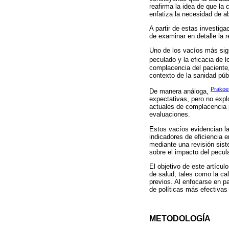
reafirma la idea de que la
enfatiza la necesidad de a
A partir de estas investiga
de examinar en detalle la r
Uno de los vacíos más sign
peculado y la eficacia de 
complacencia del paciente,
contexto de la sanidad púb
Prakoes
De manera análoga,
expectativas, pero no expl
actuales de complacencia p
evaluaciones.
Estos vacíos evidencian la
indicadores de eficiencia 
mediante una revisión sist
sobre el impacto del pecula
El objetivo de este artícul
de salud, tales como la ca
previos. Al enfocarse en p
de políticas más efectivas 
METODOLOGÍA