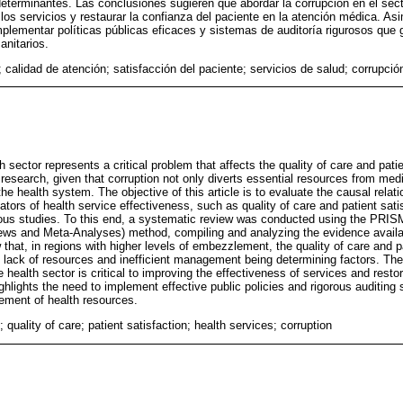
determinantes. Las conclusiones sugieren que abordar la corrupción en el sec
 los servicios y restaurar la confianza del paciente en la atención médica. As
plementar políticas públicas eficaces y sistemas de auditoría rigurosos que g
anitarios.
 calidad de atención; satisfacción del paciente; servicios de salud; corrupció
sector represents a critical problem that affects the quality of care and patie
research, given that corruption not only diverts essential resources from medi
the health system. The objective of this article is to evaluate the causal rela
ors of health service effectiveness, such as quality of care and patient sati
ous studies. To this end, a systematic review was conducted using the PRIS
ws and Meta-Analyses) method, compiling and analyzing the evidence availabl
w that, in regions with higher levels of embezzlement, the quality of care and p
th lack of resources and inefficient management being determining factors. Th
 health sector is critical to improving the effectiveness of services and restor
ghlights the need to implement effective public policies and rigorous auditin
ement of health resources.
uality of care; patient satisfaction; health services; corruption