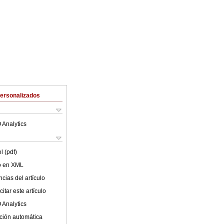
Personalizados
 Analytics
l (pdf)
lo en XML
cias del artículo
itar este artículo
 Analytics
ción automática