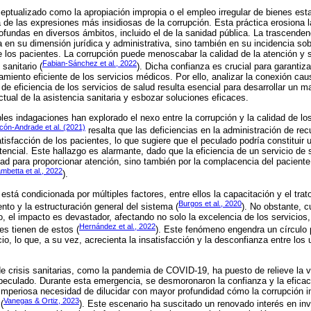
ceptualizado como la apropiación impropia o el empleo irregular de bienes esta
a de las expresiones más insidiosas de la corrupción. Esta práctica erosiona 
ofundas en diversos ámbitos, incluido el de la sanidad pública. La trascenden
 en su dimensión jurídica y administrativa, sino también en su incidencia sob
e los pacientes. La corrupción puede menoscabar la calidad de la atención y 
Fabian-Sánchez et al., 2022
sanitario (
). Dicha confianza es crucial para garantiza
miento eficiente de los servicios médicos. Por ello, analizar la conexión caus
de eficiencia de los servicios de salud resulta esencial para desarrollar un m
ual de la asistencia sanitaria y esbozar soluciones eficaces.
les indagaciones han explorado el nexo entre la corrupción y la calidad de lo
ón-Andrade et al. (2021)
resalta que las deficiencias en la administración de re
tisfacción de los pacientes, lo que sugiere que el peculado podría constituir
stencial. Este hallazgo es alarmante, dado que la eficiencia de un servicio de
d para proporcionar atención, sino también por la complacencia del paciente
mbetta et al., 2022
).
 está condicionada por múltiples factores, entre ellos la capacitación y el trat
Burgos et al., 2020
nto y la estructuración general del sistema (
). No obstante, 
, el impacto es devastador, afectando no solo la excelencia de los servicios,
Hernández et al., 2022
es tienen de estos (
). Este fenómeno engendra un círculo p
io, lo que, a su vez, acrecienta la insatisfacción y la desconfianza entre los
de crisis sanitarias, como la pandemia de COVID-19, ha puesto de relieve la v
peculado. Durante esta emergencia, se desmoronaron la confianza y la eficaci
 imperiosa necesidad de dilucidar con mayor profundidad cómo la corrupción i
Vanegas & Ortiz, 2023
(
). Este escenario ha suscitado un renovado interés en inve