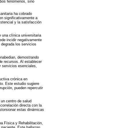
ambos fenómenos, sino
sanitaria ha cobrado
en significativamente a
stencial y la satisfacción
una clínica universitaria
ede incidir negativamente
 degrada los servicios
Donabedian, demostrando
de recursos. Al establecer
 servicios esenciales,
ctiva crónica en
to. Este estudio sugiere
rupción, pueden repercutir
 un centro de salud
correlación directa con la
istorsionar estas dinámicas
a Física y Rehabilitación,
l paciente. Este hallazgo