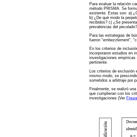
Para evaluar la relación ca
método PRISMA. Se formular
existente. Estas son: a) ¿C
b) ¿De qué modo la perpetr
recibidos? c) ¿Se presentan
prevalencias del peculado
Para las estrategias de b
fueron "embezzlement", "cor
En los criterios de inclus
incorporaron estudios en in
investigaciones empíricas
pertinente.
Los criterios de exclusión
mismo modo, se prescindió 
sometidos a arbitraje por 
Finalmente, se realizó una
que cumplieran con los cri
investigaciones (Ver
Figur