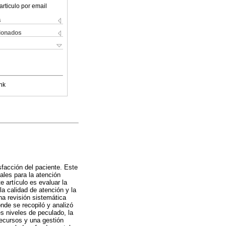
articulo por email
s
cionados
nk
sfacción del paciente. Este
ales para la atención
 artículo es evaluar la
la calidad de atención y la
na revisión sistemática
onde se recopiló y analizó
es niveles de peculado, la
recursos y una gestión