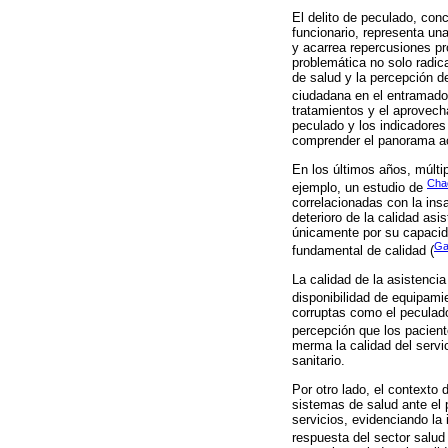
El delito de peculado, con
funcionario, representa un
y acarrea repercusiones pr
problemática no solo radica
de salud y la percepción d
ciudadana en el entramado 
tratamientos y el aprovecha
peculado y los indicadores 
comprender el panorama act
En los últimos años, múltip
Chac
ejemplo, un estudio de
correlacionadas con la insa
deterioro de la calidad asi
únicamente por su capacida
Ga
fundamental de calidad (
La calidad de la asistencia
disponibilidad de equipamie
corruptas como el peculado
percepción que los pacient
merma la calidad del servic
sanitario.
Por otro lado, el contexto 
sistemas de salud ante el 
servicios, evidenciando la
respuesta del sector salud 