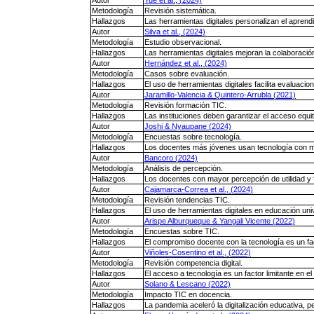
Autor
Yue et al., (2024)
Metodología
Revisión sistemática.
Hallazgos
Las herramientas digitales personalizan el aprendi
Autor
Silva et al., (2024)
Metodología
Estudio observacional.
Hallazgos
Las herramientas digitales mejoran la colaboració
Autor
Hernández et al., (2024)
Metodología
Casos sobre evaluación.
Hallazgos
El uso de herramientas digitales facilita evaluac
Autor
Jaramillo-Valencia & Quintero-Arrubla (2021)
Metodología
Revisión formación TIC.
Hallazgos
Las instituciones deben garantizar el acceso equi
Autor
Joshi & Nyaupane (2024)
Metodología
Encuestas sobre tecnología.
Hallazgos
Los docentes más jóvenes usan tecnología con m
Autor
Bancoro (2024)
Metodología
Análisis de percepción.
Hallazgos
Los docentes con mayor percepción de utilidad y f
Autor
Cajamarca-Correa et al., (2024)
Metodología
Revisión tendencias TIC.
Hallazgos
El uso de herramientas digitales en educación uni
Autor
Arispe Alburqueque & Yangali Vicente (2022)
Metodología
Encuestas sobre TIC.
Hallazgos
El compromiso docente con la tecnología es un f
Autor
Viñoles-Cosentino et al., (2022)
Metodología
Revisión competencia digital.
Hallazgos
El acceso a tecnología es un factor limitante en el
Autor
Solano & Lescano (2022)
Metodología
Impacto TIC en docencia.
Hallazgos
La pandemia aceleró la digitalización educativa,