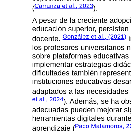
Carranza et al., 2023
(
).
A pesar de la creciente adopci
educación superior, persisten 
González et al., (2021)
docente.
i
los profesores universitarios
sobre plataformas educativas d
implementar estrategias didác
dificultades también represen
instituciones educativas desa
adaptados a las necesidades e
et al., 2024
). Además, se ha ob
adecuadas pueden mejorar sig
herramientas digitales durant
Paco Matamoros, 2
aprendizaje (