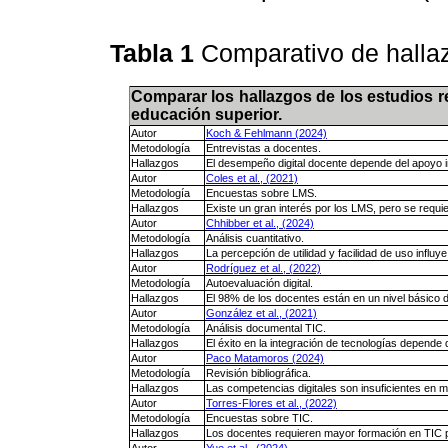
Tabla 1
Comparativo de halla
Comparar los hallazgos de los estudios re
educación superior.
Autor
Koch & Fehlmann (2024)
Metodología
Entrevistas a docentes.
Hallazgos
El desempeño digital docente depende del apoyo in
Autor
Coles et al., (2021)
Metodología
Encuestas sobre LMS.
Hallazgos
Existe un gran interés por los LMS, pero se requi
Autor
Chhibber et al., (2024)
Metodología
Análisis cuantitativo.
Hallazgos
La percepción de utilidad y facilidad de uso influy
Autor
Rodríguez et al., (2022)
Metodología
Autoevaluación digital.
Hallazgos
El 98% de los docentes están en un nivel básico de
Autor
González et al., (2021)
Metodología
Análisis documental TIC.
Hallazgos
El éxito en la integración de tecnologías depende 
Autor
Paco Matamoros (2024)
Metodología
Revisión bibliográfica.
Hallazgos
Las competencias digitales son insuficientes en 
Autor
Torres-Flores et al., (2022)
Metodología
Encuestas sobre TIC.
Hallazgos
Los docentes requieren mayor formación en TIC p