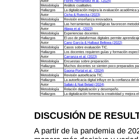
Autor
Flores Hernández et al., (2024)
Metodología
Análisis cualitativo.
Hallazgos
La digitalización mejora la evaluación académica 
Autor
Cicha & Rutecka (2023)
Metodología
Revisión enseñanza innovadora.
Hallazgos
Las herramientas tecnológicas favorecen metodo
Autor
Aliaga et al., (2023)
Metodología
Experiencias docentes.
Hallazgos
El uso de plataformas digitales permite aprendiza
Autor
Cano García & Halbaut Bellowa (2022)
Metodología
Casos sobre evaluación TIC.
Hallazgos
Los docentes requieren guías y formación específi
Autor
Carranza et al. (2023)
Metodología
Encuestas sobre preparación.
Hallazgos
Muchos docentes se sienten poco preparados para
Autor
Gaona-Portal et al., (2024)
Metodología
Revisión autoeficacia TIC.
Hallazgos
La autoeficacia digital influye en la confianza del 
Autor
Sallaki & Nait Belaid (2024)
Metodología
Relación digitalización y desempeño.
Hallazgos
La digitalización fomenta la creatividad y mejora
DISCUSIÓN DE RESUL
A partir de la pandemia de 20