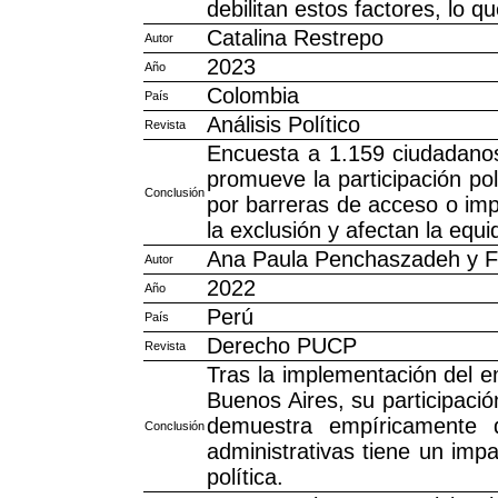
debilitan estos factores, lo qu
Catalina Restrepo
Autor
2023
Año
Colombia
País
Análisis Político
Revista
Encuesta a 1.159 ciudadanos
promueve la participación polí
Conclusión
por barreras de acceso o imp
la exclusión y afectan la equ
Ana Paula Penchaszadeh y F
Autor
2022
Año
Perú
País
Derecho PUCP
Revista
Tras la implementación del 
Buenos Aires, su participació
demuestra empíricamente q
Conclusión
administrativas tiene un impa
política.