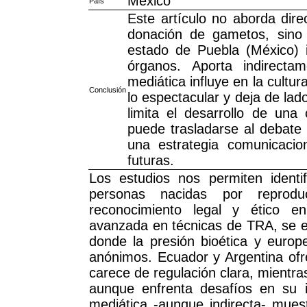
México
País
Este artículo no aborda dire
donación de gametos, sino 
estado de Puebla (México) 
órganos. Aporta indirecta
mediática influye en la cultu
Conclusión
lo espectacular y deja de lado
limita el desarrollo de una 
puede trasladarse al debate
una estrategia comunicacio
futuras.
Los estudios nos permiten identi
personas nacidas por reproduc
reconocimiento legal y ético en
avanzada en técnicas de TRA, se en
donde la presión bioética y europ
anónimos. Ecuador y Argentina ofre
carece de regulación clara, mientr
aunque enfrenta desafíos en su 
mediática -aunque indirecta- muest