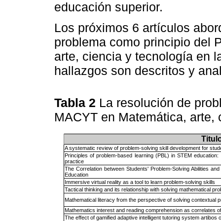
educación superior.
Los próximos 6 artículos abor
problema como principio del
arte, ciencia y tecnología en 
hallazgos son descritos y ana
Tabla 2
La resolución de pro
MACYT en Matemática, arte, c
Titul
A systematic review of problem-solving skill development for stu
Principles of problem-based learning (PBL) in STEM education:
practice
The Correlation between Students' Problem-Solving Abilities an
Education
Immersive virtual reality as a tool to learn problem-solving skills
Tactical thinking and its relationship with solving mathematical
Mathematical literacy from the perspective of solving contextual 
Mathematics interest and reading comprehension as correlates of
The effect of gamified adaptive intelligent tutoring system artibos 