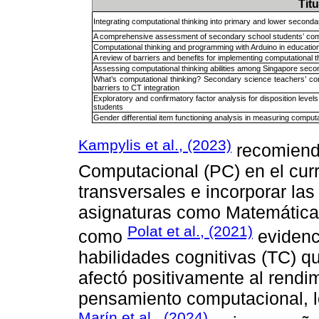
Titu
Integrating computational thinking into primary and lower second
A comprehensive assessment of secondary school students’ compu
Computational thinking and programming with Arduino in educatio
A review of barriers and benefits for implementing computational t
Assessing computational thinking abilities among Singapore se
What’s computational thinking? Secondary science teachers’ con
barriers to CT integration
Exploratory and confirmatory factor analysis for disposition leve
students
Gender differential item functioning analysis in measuring compu
Kampylis et al., (2023)
recomienda
Computacional (PC) en el cur
transversales e incorporar la
asignaturas como Matemáticas
Polat et al., (2021)
como
evidenc
habilidades cognitivas (TC) q
afectó positivamente al rendim
pensamiento computacional, l
Marín et al., (2024)