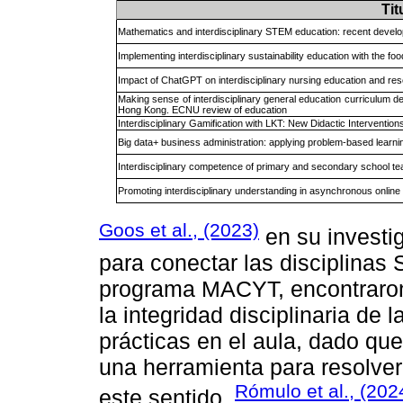
Tit
Mathematics and interdisciplinary STEM education: recent devel
Implementing interdisciplinary sustainability education with the 
Impact of ChatGPT on interdisciplinary nursing education and re
Making sense of interdisciplinary general education curriculum d
Hong Kong. ECNU review of education
Interdisciplinary Gamification with LKT: New Didactic Interventi
Big data+ business administration: applying problem-based learning
Interdisciplinary competence of primary and secondary school tea
Promoting interdisciplinary understanding in asynchronous online
Goos et al., (2023)
en su investi
para conectar las disciplinas
programa MACYT, encontraron
la integridad disciplinaria de 
prácticas en el aula, dado q
una herramienta para resolver
Rómulo et al., (202
este sentido,