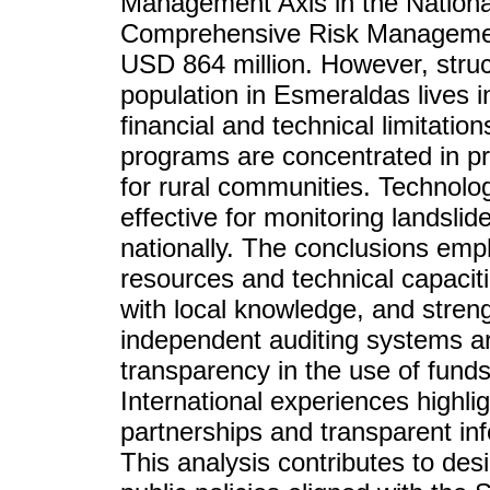
Management Axis in the Nation
Comprehensive Risk Management
USD 864 million. However, struc
population in Esmeraldas lives in
financial and technical limitati
programs are concentrated in pri
for rural communities. Technolog
effective for monitoring landsli
nationally. The conclusions emp
resources and technical capaciti
with local knowledge, and stren
independent auditing systems 
transparency in the use of fund
International experiences highlig
partnerships and transparent inf
This analysis contributes to des