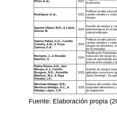
Pérez et al.,
2021
erupciones
Políticas locales para a
Rodríguez et al.,
2021
cambio climático y redu
riesgos
Gestión de riesgos y c
Aguirre Ullauri, M.D., & López
2024
administrativas en el pa
Suscal, M.
cultural edificado
Políticas locales para la
Santos Palma, G.G., Castillo
cambio climático y redu
Cobeña, A.M., & Troya
2024
riesgos de desastres, en
Zamora, G.A.
de Esmeraldas.
Planificación Participativ
Recharte, J., & Rondán
reducción del riesgo de
2024
Ramírez, V.
rutas de aprendizaje par
brecha entre estado y ter
Palma Rivera, A.D., Jara
Minaya, G.J., Carrión
Gestión de riesgos erg
Bosquez, N.G., Astudillo
2025
aplicados a procesos ag
Martínez, W.J., & Vega
Santo Domingo - Ecuado
Peñafiel, J.P..
Minchala Hidalgo, R.R.,
Impacto del cambio climá
Mendoza Hidalgo, Á.C., &
2025
seguridad alimentaria y 
Hidalgo López, C.R.
de adaptación.
Fuente: Elaboración propia (2