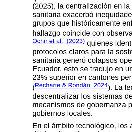
(2025), la centralización en l
sanitaria exacerbó inequidade
grupos que históricamente en
hallazgo coincide con observ
Ochir et al., (2023)
quienes ident
protocolos claros para la soste
sanitaria generó colapsos ope
Ecuador, esto se tradujo en un
23% superior en cantones per
Recharte & Rondán, 2024
(
). La l
descentralizar los sistemas d
mecanismos de gobernanza po
gobiernos locales.
En el ámbito tecnológico, lo