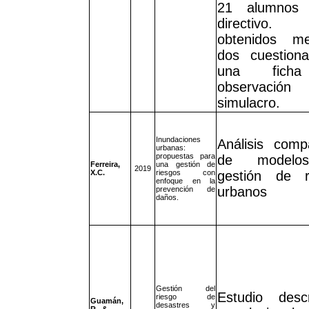
21 alumnos
directivo. 
obtenidos me
dos cuestiona
una fich
observació
simulacro.
Inundaciones
Análisis comp
urbanas:
propuestas para
de modelo
Ferreira,
una gestión de
2019
X.C.
riesgos con
gestión de r
enfoque en la
urbanos
prevención de
daños.
Gestión del
Estudio descr
riesgo de
Guamán,
desastres y