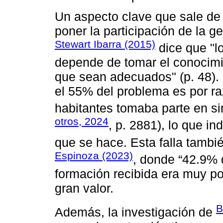
Un aspecto clave que sale de 
poner la participación de la g
Stewart Ibarra (2015)
dice que "l
depende de tomar el conocimi
que sean adecuados" (p. 48).
el 55% del problema es por ra
habitantes tomaba parte en si
otros, 2024
, p. 2881), lo que in
que se hace͏. Esta ͏falla tambi
Espinoza (2023)
, donde “42.9͏%
͏formación recibida era muy po
gran ͏valor.
B
Además, la investigación de