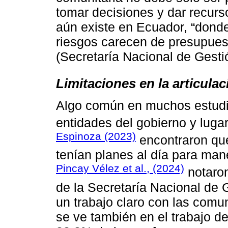
tomar decisiones ͏y͏ ͏dar recur
aún͏ existe en Ecuador, “dond
riesgos carecen de presupues
(Secretaría Nacional ͏de Gesti
Limitaciones en la articulac
Algo común en muchos estudios
entidades del gobierno y lugar
Espinoza (2023)
encontraron que
tenían planes͏ al día para mane
Pincay Vélez et͏ al., (20͏24)
notaron
de la Secretaría Nacional de 
un trabajo claro con las comu
se ve también en el trabajo de