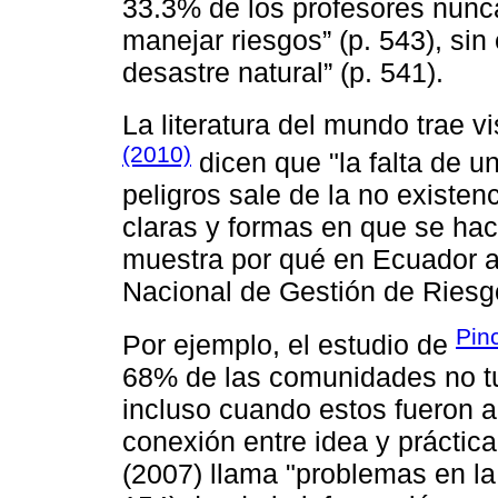
33.3͏% de los profesores nun
manejar riesgos” (p. 543), sin
desastre natural” (p. 541͏).
La literatura del mundo trae vi
(2010)
dicen que "la falta ͏de 
peligros sale de la no existen
claras y formas en que se hace
muestra por͏ qué en Ecuador a
Nacional de Gestión de Riesg
Pinc
Por ejemplo, el estudio de
68% de las comunidades no tuv
incluso͏ cuando estos fueron a
conexión entre idea͏ y práctic
(200͏7) llama "problemas͏ en la