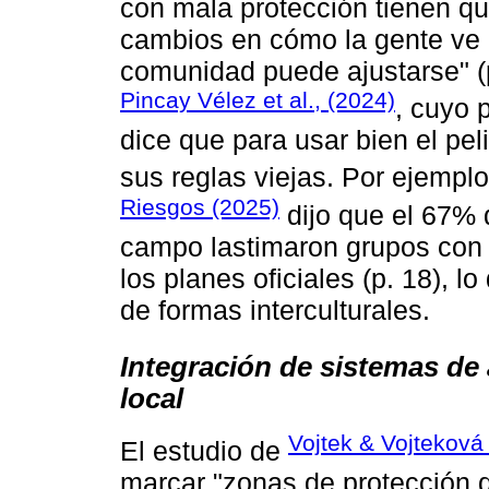
con mala protección tienen q
cambios en cómo la gente ve e
comunidad puede ajustarse" (p
Pincay Vélez et al., (2024)
, cuyo 
dice que para usar bien el pe
sus reglas viejas. Por ejemplo
Riesgos (2025)
dijo que el 67͏%
campo lastimaron grupos con u
los planes oficiales (p. ͏18),͏ l
de formas interculturales.
Integración de sistemas de 
local
Vojtek & Vojteková
El estudio de
marcar "zonas de protección d