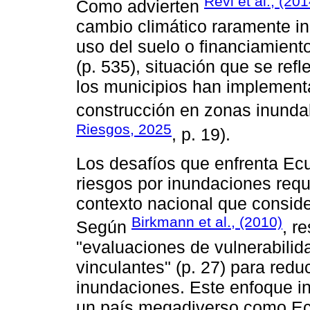
Revi et al., (201
Como advierten
cambio climático raramente in
uso del suelo o financiamien
(p. 535), situación que se re
los municipios han implementa
construcción en zonas inundab
Riesgos, 2025
, p. 19).
Los desafíos que enfrenta Ec
riesgos por inundaciones requ
contexto nacional que conside
Birkmann et al., (2010)
Según
, r
"evaluaciones de vulnerabilida
vinculantes" (p. 27) para redu
inundaciones. Este enfoque in
un país megadiverso como Ecu