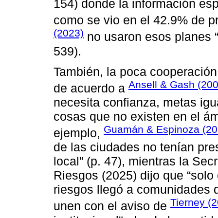
154͏) donde la información esp
como se vio en el 42.9% de 
(2023)
no usaron esos planes “
539).
También, la poca cooperación
Ansell & Gash (200
de acuerdo a
necesita confianza, metas igua
cosas que no existen en el͏ á
Guamán & Espinoza (202
ejemplo,
de las ciudades no tenían ͏pre
local” (p. 47), mientras la Se
͏Riesgos (2025) dijo que “solo 
riesgos llegó a comunidades d
Tierney (
unen con el aviso de