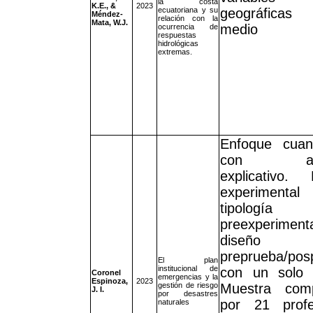
la costa
K.E., &
2023
ecuatoriana y su
geográfica
Méndez-
relación con la
Mata, W.J.
medio
ocurrencia de
respuestas
hidrológicas
extremas.
Enfoque cuant
con alc
explicativo. 
experimenta
tipología
preexperimen
diseño
preprueba/pos
El plan
institucional de
con un solo 
Coronel
emergencias y la
Espinoza,
2023
gestión de riesgo
Muestra com
J. I.
por desastres
por 21 profe
naturales