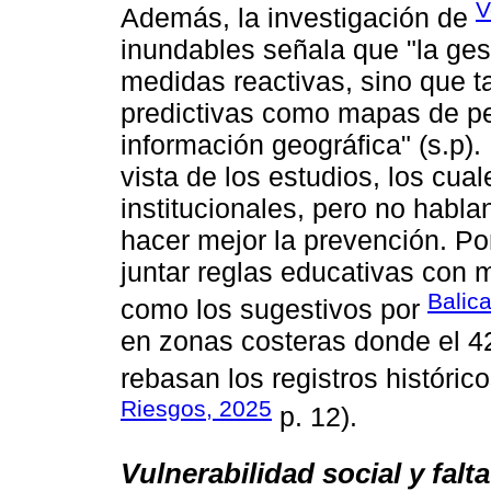
V
Además, la investigación de
inundables͏ señala que "la ges
medidas reactivas͏, sino que t
predictivas como mapas de pel
información geográfica" (s.p).
vista de͏ los ͏estudios͏, los cu
inst͏it͏uc͏ionales, pero no ha
hacer mejor la ͏prevención. ͏P
juntar ͏reglas educativas con
Balica
como los sugestivos por ͏
en zonas costeras donde el 4
rebasan los registros histórico
Riesgos, 2025
p. 12).
Vulnerabilidad social y fal