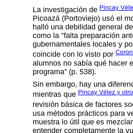
Pi͏ncay Vél
La ͏investigación ͏de͏
Picoazá (Portoviejo) usó el m
halló una debilidad general de
como la "falta preparación ante
gubernamentales locales y pob
Coron
coincide con lo visto por
alumnos no sabía qué ͏hacer e
programa” (p. 538͏)͏.
Sin embargo, hay una diferenci
Pincay Vélez y otr
mientras que
revisión͏ básica de factores 
usa͏ métodos prácticos para ve
muestra lo útil que es͏ mezcl
entender͏ completamente la vu