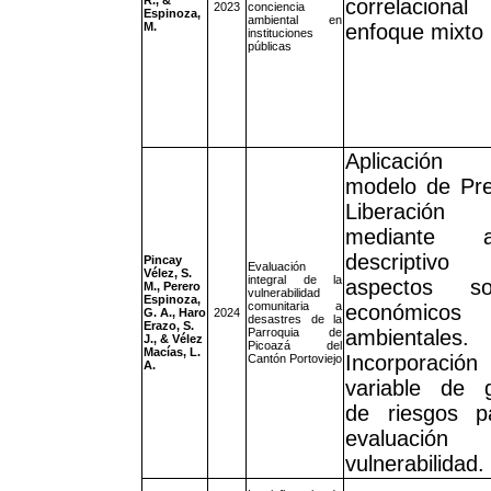
R., &
correlacion
2023
conciencia
Espinoza,
ambiental en
M.
enfoque mixto
instituciones
públicas
Aplicació
modelo de Pre
Liberación 
mediante an
descripti
Pincay
Evaluación
Vélez, S.
integral de la
aspectos soc
M., Perero
vulnerabilidad
Espinoza,
comunitaria a
económic
G. A., Haro
2024
desastres de la
Erazo, S.
Parroquia de
ambientales.
J., & Vélez
Picoazá del
Macías, L.
Incorporación
Cantón Portoviejo
A.
variable de g
de riesgos p
evaluació
vulnerabilidad.