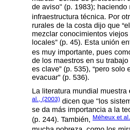
de aviso" (p. 1983); haciendo
infraestructura técnica. Por ot
rurales de la costa dijo que “
mezclar conocimientos viejos 
locales” (p. 45). Esta unión e
es muy importante, pues com
de ͏los maestros ͏en su trabaj
es clave” (p. 535), “pero solo
evacuar” (p. 536).
La ͏literatura mundial muestra
al., (2003)
dicen que "los siste
se da más importancia a la te
Méheux et al.
(p. 244). También,
mucha pobreza, como los mir