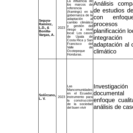
La influencia de
Análisis comp
los marcos de
referencia
de estudios d
(framings) en la
gobernanza de la
con enfoq
adaptación al
Segura-
cambio climático
proceso
Ramírez,
y gestión del
L.D., &
2023
riesgo a nivel
planificación lo
Bonilla-
local: Los casos
Vargas, A.
integraci
de Upala de
Costa Rica y San
adaptación al
Francisco del
Valle de
climático
Ocotepeque
Honduras.
Investigación
Las
Mancomunidades
documenta
en el Ecuador,
Solórzano,
2023
instrumento para
L. V.
enfoque cualit
la construcción
de la sociedad
análisis de ca
del buen vivir