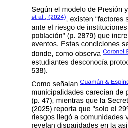
Según el modelo de Presión y
et al., (2024)
, existen "factores
ante el riesgo de institucion
población" (p. 2879) que incr
eventos. Estas condiciones s
Coronel 
donde, como observa
estudiantes desconocía proto
538).
Guamán & Espino
Como señalan
municipalidades carecían de p
(p. 47), mientras que la Secr
(2025) reporta que "solo el 2
riesgos llegó a comunidades vu
revelan disparidades en la as