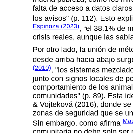
falta de acceso a datos claro
los avisos" (p. 112). Esto expl
Espinoza (2023)
, “el 38.1% ͏de 
crisis reales, aunque las sabí
Por otro lado, la unión de mé
desde arriba hacia abajo sur
(2010)
, "los͏ sistemas mezclad
junto con signos locales de ͏pe
comportamiento de los ͏animale
comunidades" (p. 89). Esta id
& Vojteková (2͏016), donde se
zonas͏ de seguridad que se un
Mas
Sin embargo, ͏como afirma ͏
comunitaria no debe solo ser p