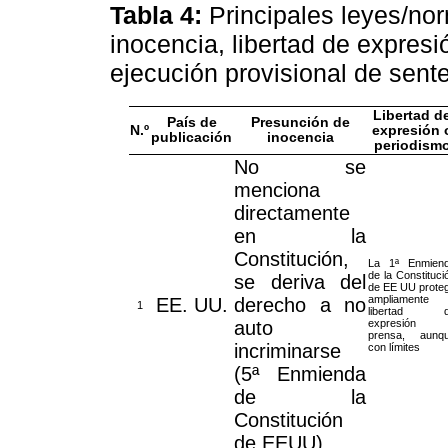
Tabla 4:
Principales leyes/no
inocencia, libertad de expresi
ejecución provisional de sent
Libertad d
País de
Presunción de
N.º
expresión 
publicación
inocencia
periodism
No se
menciona
directamente
en la
Constitución,
La 1ª Enmien
de la Constituci
se deriva del
de EE UU prote
ampliamente 
EE. UU.
derecho a no
1
libertad d
auto
expresión 
prensa, aunq
incriminarse
con límites
(5ª Enmienda
de la
Constitución
de EEUU).