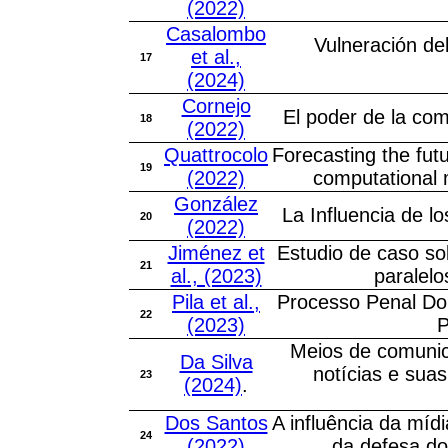
(2022)
Casalombo
Vulneración del
et al.,
17
(2024)
Cornejo
El poder de la com
18
(2022)
Quattrocolo
Forecasting the futu
19
(2022)
computational m
González
La Influencia de l
20
(2022)
Jiménez et
Estudio de caso sob
21
al., (2023)
paralelo
Pila et al.,
Processo Penal Do 
22
(2023)
P
Meios de comunica
Da Silva
notícias e sua
23
(2024)
.
Dos Santos
A influência da mídi
24
(2022)
da defesa do