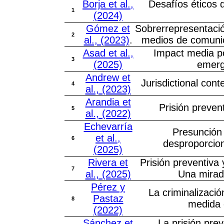
Borja et al.,
Desafíos éticos 
1
(2024)
Gómez et
Sobrerrepresentació
2
al., (2023)
.
medios de comunic
Asad et al.,
Impact media por
3
(2025)
emerg
Andrew et
Jurisdictional cont
4
al., (2023)
Arandia et
Prisión preven
5
al., (2022)
Echevarría
Presunción 
et al.,
6
desproporcion
(2025)
Rivera et
Prisión preventiva
7
al., (2025)
Una mirada
Pérez y
La criminalizació
Pastaz
8
medida c
(2022)
Sánchez et
La prisión pre