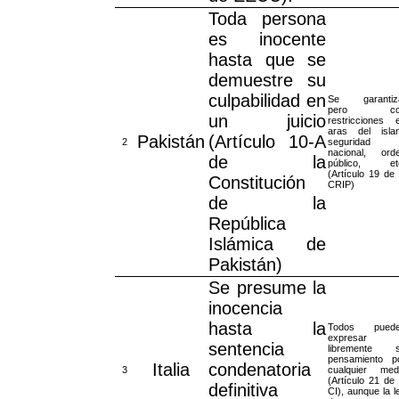
Toda persona
es inocente
hasta que se
demuestre su
culpabilidad en
Se garantiz
pero co
un juicio
restricciones 
aras del isla
Pakistán
(Artículo 10-A
2
seguridad
nacional, ord
de la
público, et
(Artículo 19 de 
Constitución
CRIP)
de la
República
Islámica de
Pakistán)
Se presume la
inocencia
hasta la
Todos pued
expresar
sentencia
libremente 
pensamiento p
Italia
condenatoria
3
cualquier med
(Artículo 21 de 
definitiva
CI), aunque la l