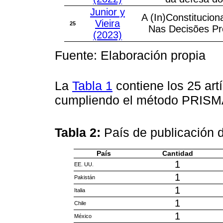
Junior y
A (In)Constitucio
Vieira
25
Nas Decisões Pro
(2023)
Fuente: Elaboración propia
La
Tabla 1
contiene los 25 art
cumpliendo el método PRISMA,
Tabla 2:
País de publicación d
País
Cantidad
1
EE. UU.
1
Pakistán
1
Italia
1
Chile
1
México