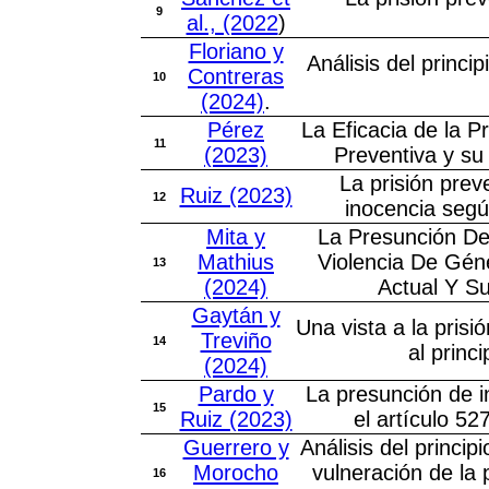
9
al., (2022
)
Floriano y
Análisis del princip
Contreras
10
(2024)
.
Pérez
La Eficacia de la P
11
(2023)
Preventiva y su 
La prisión prev
Ruiz (2023)
12
inocencia seg
Mita y
La Presunción De
Mathius
Violencia De Géne
13
(2024)
Actual Y S
Gaytán y
Una vista a la prisi
Treviño
14
al princ
(2024)
Pardo y
La presunción de i
15
Ruiz (2023)
el artículo 52
Guerrero y
Análisis del princip
Morocho
vulneración de la 
16