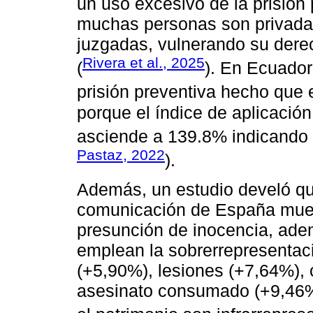
un uso excesivo de la prisión 
muchas personas son privadas
juzgadas, vulnerando su dere
Rivera et al., 2025
(
). En Ecuador
prisión preventiva hecho que 
porque el índice de aplicació
asciende a 139.8% indicando q
Pastaz, 2022
).
Además, un estudio develó qu
comunicación de España muest
presunción de inocencia, ade
emplean la sobrerrepresentac
(+5,90%), lesiones (+7,64%), 
asesinato consumado (+9,46%)