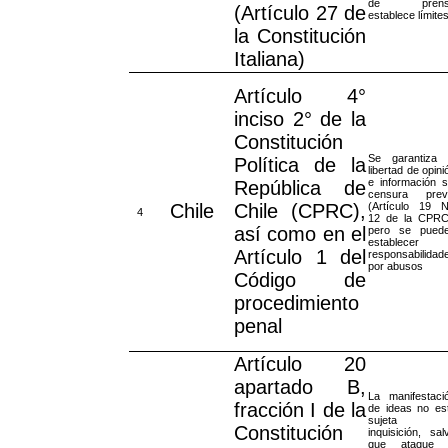
de prens
(Artículo 27 de
establece límite
la Constitución
Italiana)
Artículo 4°
inciso 2° de la
Constitución
Se garantiza 
Política de la
libertad de opini
e información s
República de
censura prev
Chile
Chile (CPRC),
(Artículo 19 N
4
12 de la CPRC
así como en el
pero se pued
establecer
Artículo 1 del
responsabilidad
por abusos
Código de
procedimiento
penal
Artículo 20
apartado B,
La manifestaci
fracción I de la
de ideas no es
sujeta 
Constitución
inquisición, sal
que ataque 