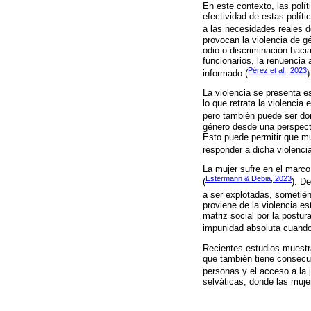
En este contexto, las polít
efectividad de estas polít
a las necesidades reales 
provocan la violencia de g
odio o discriminación hacia
funcionarios, la renuencia
Pérez et al., 2023
informado (
)
La violencia se presenta e
lo que retrata la violenci
pero también puede ser don
género desde una perspecti
Esto puede permitir que m
responder a dicha violencia
La mujer sufre en el marco
Estermann & Debia, 2023
(
). D
a ser explotadas, sometién
proviene de la violencia e
matriz social por la postu
impunidad absoluta cuando
Recientes estudios muestran
que también tiene consecu
personas y el acceso a la j
selváticas, donde las muje