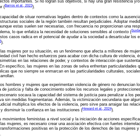
ctos importantes. Si no logran sus objetivos, si hay una gran resistencia y/o
Barros et al., 2023
r (
).
incapacidad de situar normativas legales dentro de contextos como la ausenc
structuras sociales de la región también resultan perjudiciales. Adoptar medi
 aunque estas suelen ser necesarias, con frecuencia no proporcionan una res
Suxbe
blema, lo que enfatiza la necesidad de soluciones sensibles al contexto (
estos casos radica en el potencial de ayudar a la sociedad a desarticular los
3
).
 las mujeres por su situación, es un fenómeno que afecta a millones de muj
edad civil han hecho esfuerzos para acabar con dicha cultura de violencia, 
simetrías en las relaciones de poder, y contextos de interacción que sustenta
 En específico, las mujeres en las zonas de selva enfrentan particularidades 
úblicas que no siempre se enmarcan en las particularidades culturales, sociale
arrollan.
hos hombres y mujeres que experimentan violencia de género no denuncian los
 de justicia y falta de conocimiento sobre los recursos legales y proteccione
 escenario socava la capacidad del sistema de justicia para penalizar a los pe
va sin medidas fragmentarias. Además, la victimización secundaria que algu
dicial multiplica los efectos de la violencia, pero sirve para arraigar las rela
Heward et al., 2024
y disminuir la confianza en las instituciones (
).
os movimientos feministas a nivel social y la iniciación de acciones específic
a las mujeres, es necesario crear una asociación efectiva con fuertes interrela
transformaciones positivas en la protección de los derechos de las mujeres y 
.