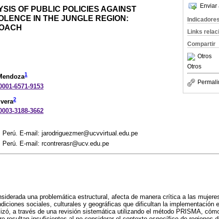
Enviar 
SIS OF PUBLIC POLICIES AGAINST
LENCE IN THE JUNGLE REGION:
Indicadore
ROACH
Links rela
Compartir
Otros
Otros
1
 Mendoza
Permali
-0001-6571-9153
2
ivera
-0003-3188-3662
. Perú. E-mail: jarodriguezmer@ucvvirtual.edu.pe
. Perú. E-mail: rcontrerasr@ucv.edu.pe
nsiderada una problemática estructural, afecta de manera crítica a las mujere
iciones sociales, culturales y geográficas que dificultan la implementación e
lizó, a través de una revisión sistemática utilizando el método PRISMA, cómo 
ro resultan insuficientes al no considerar el contexto específico de regiones d