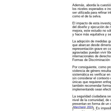
Además, aborda la cuestión
los niveles esperados e in
ser utilizada para refinar 
como el de la selva.
El impacto de esta investi
del diseño y ejecución de m
mejora, este estudio no sól
y hace más equitativa y se
La adopción de medidas gu
que abarcan desde dimensi
representación grave en co
agraviadas puedan vivir li
internacionales de derech
Formas de Discriminación 
Por consiguiente, como pro
violencia de género resulta
sistemática es verificar en
sin considerar el contexto 
únicas que requieren enfoq
también recomendar formas 
implementando sean efect
La seguridad ciudadana se 
nivel de la comunidad, de 
presentan en forma de un c
Marchand, 2024
(
). Es imposi