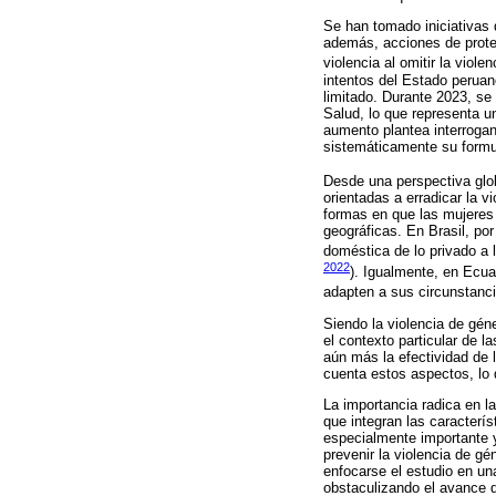
Se han tomado iniciativas 
además, acciones de protec
violencia al omitir la viol
intentos del Estado peruan
limitado. Durante 2023, se
Salud, lo que representa u
aumento plantea interrogan
sistemáticamente su formu
Desde una perspectiva glob
orientadas a erradicar la v
formas en que las mujeres 
geográficas. En Brasil, po
doméstica de lo privado a 
2022
). Igualmente, en Ecua
adapten a sus circunstanci
Siendo la violencia de gén
el contexto particular de 
aún más la efectividad de l
cuenta estos aspectos, lo 
La importancia radica en la
que integran las caracterí
especialmente importante y
prevenir la violencia de gé
enfocarse el estudio en un
obstaculizando el avance d