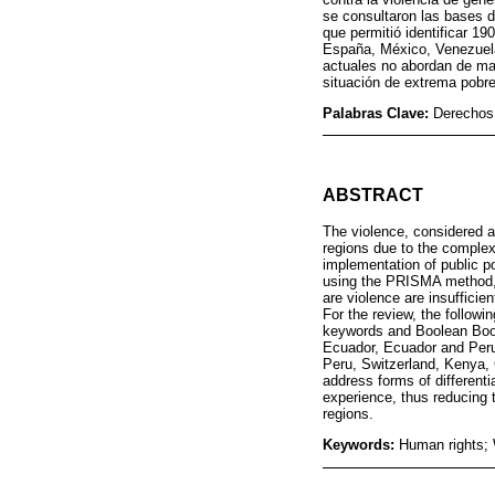
se consultaron las bases 
que permitió identificar 1
España, México, Venezuela,
actuales no abordan de ma
situación de extrema pobre
Palabras Clave:
Derechos 
ABSTRACT
The violence, considered a
regions due to the complex 
implementation of public po
using the PRISMA method, 
are violence are insufficie
For the review, the follo
keywords and Boolean Boole
Ecuador, Ecuador and Peru.
Peru, Switzerland, Kenya, 
address forms of differen
experience, thus reducing 
regions.
Keywords:
Human rights; 