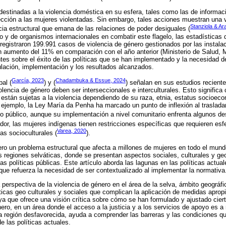
destinadas a la violencia doméstica en su esfera, tales como las de informac
ción a las mujeres violentadas. Sin embargo, tales acciones muestran una v
Stanziola & Ar
encia estructural que emana de las relaciones de poder desiguales (
o y de organismos internacionales en combatir este flagelo, las estadísticas
 registraron 199.991 casos de violencia de género gestionados por las instalac
n aumento del 11% en comparación con el año anterior (Ministerio de Salud,
tes sobre el éxito de las políticas que se han implementado y la necesidad d
lación, implementación y los resultados alcanzados.
García, 2023
Chadambuka & Essue, 2024
al (
) y (
) señalan en sus estudios reciente
iolencia de género deben ser interseccionales e interculturales. Esto significa 
están sujetas a la violencia dependiendo de su raza, etnia, estatus socioec
r ejemplo, la Ley María da Penha ha marcado un punto de inflexión al trasladar
lo público, aunque su implementación a nivel comunitario enfrenta algunos de
dor, las mujeres indígenas tienen restricciones específicas que requieren es
Varea, 2020
as socioculturales (
).
ero un problema estructural que afecta a millones de mujeres en todo el mund
las regiones selváticas, donde se presentan aspectos sociales, culturales y g
as políticas públicas. Este artículo aborda las lagunas en las políticas actua
que refuerza la necesidad de ser contextualizado al implementar la normativa
 perspectiva de la violencia de género en el área de la selva, ámbito geográfi
sticas geo culturales y sociales que complican la aplicación de medidas apro
a que ofrece una visión crítica sobre cómo se han formulado y ajustado cier
nero, en un área donde el acceso a la justicia y a los servicios de apoyo es a
a región desfavorecida, ayuda a comprender las barreras y las condiciones qu
e las políticas actuales.