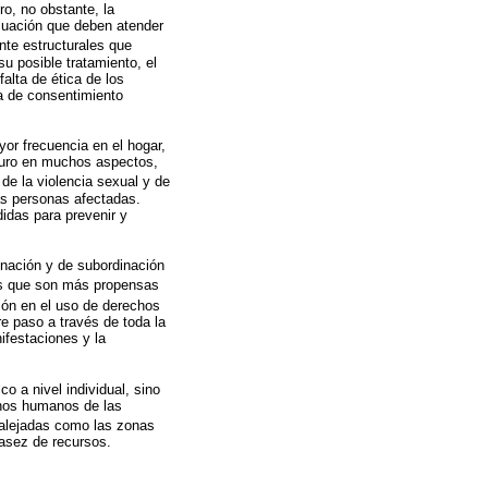
ro, no obstante, la
aluación que deben atender
nte estructurales que
u posible tratamiento, el
falta de ética de los
ta de consentimiento
or frecuencia en el hogar,
eguro en muchos aspectos,
s de la violencia sexual y de
as personas afectadas.
idas para prevenir y
inación y de subordinación
les que son más propensas
ción en el uso de derechos
re paso a través de toda la
ifestaciones y la
o a nivel individual, sino
chos humanos de las
 alejadas como las zonas
casez de recursos.