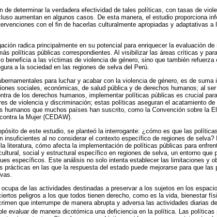
 de determinar la verdadera efectividad de tales políticas, con tasas de vio
cluso aumentan en algunos casos. De esta manera, el estudio proporciona inf
intervenciones con el fin de hacerlas culturalmente apropiadas y adaptativas a
gación radica principalmente en su potencial para enriquecer la evaluación de 
ás políticas públicas correspondientes. Al visibilizar las áreas críticas y par
o beneficia a las víctimas de violencia de género, sino que también refuerza e
gura a la sociedad en las regiones de selva del Perú.
bernamentales para luchar y acabar con la violencia de género, es de suma 
ones sociales, económicas, de salud pública y de derechos humanos; al ser 
ntra de los derechos humanos, implementar políticas públicas es crucial para
bres de violencia y discriminación; estas políticas aseguran el acatamiento d
os humanos que muchos países han suscrito, como la Convención sobre la El
contra la Mujer (CEDAW).
pósito de este estudio, se planteó la interrogante: ¿cómo es que las políticas
n insuficientes al no considerar el contexto específico de regiones de selva? E
 la literatura, cómo afecta la implementación de políticas públicas para enfren
cultural, social y estructural específico en regiones de selva, un entorno que
ues específicos. Este análisis no solo intenta establecer las limitaciones y o
prácticas en las que la respuesta del estado puede mejorarse para que las p
ivas.
ocupa de las actividades destinadas a preservar a los sujetos en los espacio
ciertos peligros a los que todos tienen derecho, como es la vida, bienestar fí
rimen que interrumpe de manera abrupta y adversa las actividades diarias de
ble evaluar de manera dicotómica una deficiencia en la política. Las políticas p