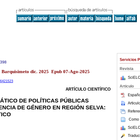
Servicios 
0398
Revista
13 Barquisimeto dic. 2025 Epub 07-Ago-2025
SciELO
.16421523
Articulo
ARTÍCULO CIENTÍFICO
Españo
MÁTICO DE POLÍTICAS PÚBLICAS
Articu
ENCIA DE GÉNERO EN REGIÓN SELVA:
Referen
TICO
Como c
SciELO
Traduc