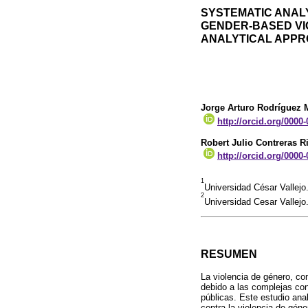
SYSTEMATIC ANALY
GENDER-BASED VIO
ANALYTICAL APP
Jorge Arturo Rodríguez
http://orcid.org/0000
Robert Julio Contreras R
http://orcid.org/0000
1
Universidad César Vallejo
2
Universidad Cesar Vallejo
RESUMEN
La violencia de género, co
debido a las complejas cond
públicas. Este estudio ana
contra la violencia de géne