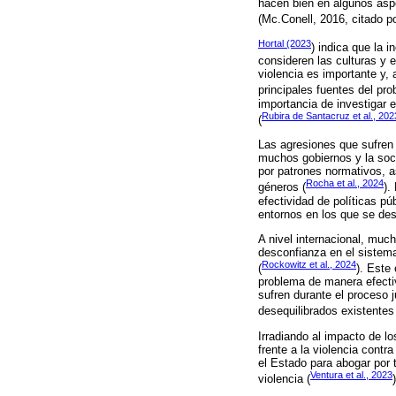
hacen bien en algunos aspe
(Mc.Conell, 2016, citado po
Hortal (2023
) indica que la 
consideren las culturas y e
violencia es importante y,
principales fuentes del pro
importancia de investigar 
Rubira de Santacruz et al., 202
(
Las agresiones que sufren
muchos gobiernos y la soci
por patrones normativos, a
Rocha et al., 2024
géneros (
).
efectividad de políticas p
entornos en los que se des
A nivel internacional, muc
desconfianza en el sistema
Rockowitz et al., 2024
(
). Este
problema de manera efecti
sufren durante el proceso ju
desequilibrados existentes 
Irradiando al impacto de l
frente a la violencia contr
el Estado para abogar por 
Ventura et al., 2023
violencia (
)