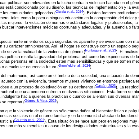
icas públicas son relevantes en la lucha contra la violencia basada en el géne
icas está condicionada por su diseño, las técnicas de implementación y la ev
Ojwala et al., 2024
de las comunidades golpeadas (
). Existen factores profundame
énero, tales como la poca o ninguna educación en la comprensión del dolor y s
 las mujeres, la violación de normas o estándares legales y profesionales, la 
 a buscar intervenciones médicas oportunas y adecuadas, y la ausencia o fal
.
specialmente en entonos cuya seguridad es aparente y se evidencian con may
a en su carácter omnipresente. Así, el hogar se construye como un espacio s
Nunbogu et al., 2023
de se ve la realidad de la violencia de género (
). El análisi
va política resalta la gravedad del problema, así como las experiencias de l
uchas personas en la sociedad estén más sensibilizadas y que se tomen med
Bromfield et al., 2024
 o a cualquier ocurrencia futura (
).
 del matrimonio, así como en el ámbito de la sociedad, una situación de dom
e acuerdo con la evidencia, tenemos mujeres viviendo en entornos patriarca
Castán, 2023
dose a un proceso de objetivación en su detrimento (
). La restric
structural que una persona enfrenta en diversas situaciones. Esta forma se ab
ra indulgente hacia quienes la practican o cuando se alientan sus diversas man
Gómez & Mata, 2023
 se reportan (
).
 que la violencia de género no sólo causa daños al bienestar físico o psíquic
encias sociales en el entorno familiar y en la comunidad afectando los dere
Courtois et al., 2024
usticia (
). Esta situación se hace aún peor en regiones muy
res son más vulnerables a causa de las desigualdades estructurales y la es