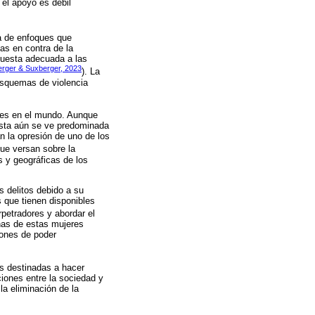
 el apoyo es débil
ia de enfoques que
das en contra de la
puesta adecuada a las
rger & Suxberger, 2023
). La
 esquemas de violencia
eres en el mundo. Aunque
ésta aún se ve predominada
n la opresión de uno de los
que versan sobre la
s y geográficas de los
 delitos debido a su
s que tienen disponibles
rpetradores y abordar el
nas de estas mujeres
ciones de poder
as destinadas a hacer
ciones entre la sociedad y
la eliminación de la