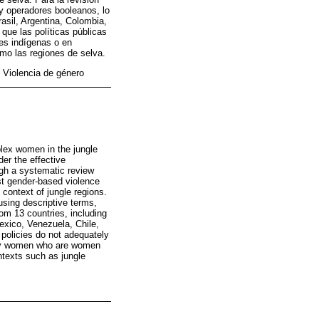
y operadores booleanos, lo
asil, Argentina, Colombia,
que las políticas públicas
es indígenas o en
mo las regiones de selva.
 Violencia de género
plex women in the jungle
er the effective
ugh a systematic review
t gender-based violence
 context of jungle regions.
sing descriptive terms,
om 13 countries, including
exico, Venezuela, Chile,
policies do not adequately
d by women who are women
ntexts such as jungle