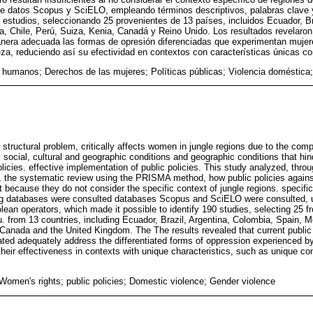
de datos Scopus y SciELO, empleando términos descriptivos, palabras clave 
90 estudios, seleccionando 25 provenientes de 13 países, incluidos Ecuador, Br
 Chile, Perú, Suiza, Kenia, Canadá y Reino Unido. Los resultados revelaron 
nera adecuada las formas de opresión diferenciadas que experimentan mujer
za, reduciendo así su efectividad en contextos con características únicas co
humanos; Derechos de las mujeres; Políticas públicas; Violencia doméstica;
 structural problem, critically affects women in jungle regions due to the com
social, cultural and geographic conditions and geographic conditions that hind
licies. effective implementation of public policies. This study analyzed, thro
the systematic review using the PRISMA method, how public policies agains
nt because they do not consider the specific context of jungle regions. specific
wing databases were consulted databases Scopus and SciELO were consulted, u
an operators, which made it possible to identify 190 studies, selecting 25 fr
 from 13 countries, including Ecuador, Brazil, Argentina, Colombia, Spain, M
Canada and the United Kingdom. The The results revealed that current public 
tiated adequately address the differentiated forms of oppression experience
their effectiveness in contexts with unique characteristics, such as unique co
Women's rights; public policies; Domestic violence; Gender violence