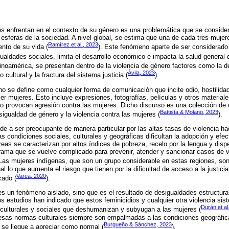
es enfrentan en el contexto de su género es una problemática que se consider
 esferas de la sociedad. A nivel global, se estima que una de cada tres mujer
Ramírez et al., 2023
nto de su vida (
). Este fenómeno aparte de ser considerado 
aldades sociales, limita el desarrollo económico e impacta la salud general d
tinoamérica, se presentan dentro de la violencia de género factores como la 
Ávila, 2023
 cultural y la fractura del sistema justicia (
).
no se define como cualquier forma de comunicación que incite odio, hostilidad
r mujeres. Esto incluye expresiones, fotografías, películas y otros materiale
o provocan agresión contra las mujeres. Dicho discurso es una colección de 
Battista & Molano, 2023
sigualdad de género y la violencia contra las mujeres (
).
nde a ser preocupante de manera particular por las altas tasas de violencia ha
s condiciones sociales, culturales y geográficas dificultan la adopción y efe
reas se caracterizan por altos índices de pobreza, recelo por la lengua y disp
ama que se vuelve complicado para prevenir, atender y sancionar casos de v
 Las mujeres indígenas, que son un grupo considerable en estas regiones, son
al lo que aumenta el riesgo que tienen por la dificultad de acceso a la justici
Varea, 2020
cado (
).
es un fenómeno aislado, sino que es el resultado de desigualdades estructura
ros estudios han indicado que estos feminicidios y cualquier otra violencia si
Durán et al
ulturales y sociales que deshumanizan y subyugan a las mujeres (
esas normas culturales siempre son empalmadas a las condiciones geográfic
Burgueño & Sánchez, 2023
a se llegue a apreciar como normal (
).