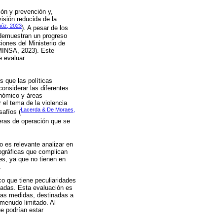
ión y prevención y,
isión reducida de la
aúz, 2023
). A pesar de los
 demuestran un progreso
iones del Ministerio de
 MINSA, 2023). Este
e evaluar
s que las políticas
considerar las diferentes
onómico y áreas
 el tema de la violencia
Lacerda & De Moraes,
safíos (
feras de operación que se
o es relevante analizar en
eográficas que complican
les, ya que no tienen en
.
co que tiene peculiaridades
piadas. Esta evaluación es
tas medidas, destinadas a
 menudo limitado. Al
e podrían estar