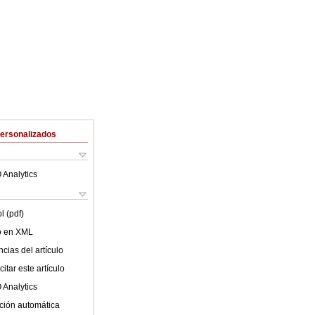
Personalizados
 Analytics
l (pdf)
lo en XML
cias del artículo
itar este artículo
 Analytics
ción automática