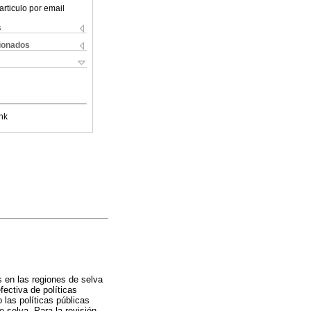
articulo por email
s
cionados
nk
s en las regiones de selva
fectiva de políticas
las políticas públicas
e selva. Para la revisión