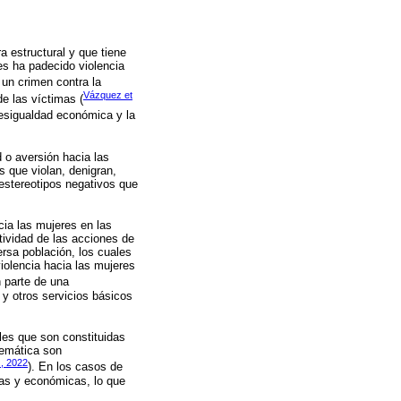
a estructural y que tiene
es ha padecido violencia
un crimen contra la
Vázquez et
e las víctimas (
desigualdad económica y la
 o aversión hacia las
s que violan, denigran,
estereotipos negativos que
cia las mujeres en las
ctividad de las acciones de
ersa población, los cuales
iolencia hacia las mujeres
 parte de una
a y otros servicios básicos
les que son constituidas
stemática son
., 2022
). En los casos de
as y económicas, lo que