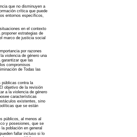
lencia que no disminuyen a
ormación crítica que puede
 los entornos específicos,
situaciones en el contexto
a proponer estrategias de
l marco de justicia social
importancia por razones
la violencia de género una
 garantizar que las
e los compromisos
iminación de Todas las
 públicas contra la
l objetivo de la revisión
tar a la violencia de género
 posee características
bstáculos existentes, sino
olíticas que se están
s públicos, al menos al
sico y posesiones, que se
 la población en general
ueden fallar incluso si lo