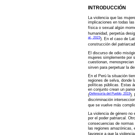
INTRODUCCIÓN
La violencia que las mujer
implicaciones en todas las
física o sexual algún mome
humanidad, perpetúa desigu
al., 2023
). En el caso de La
construcción del patriarcado
El discurso de odio misógi
mujeres simplemente por se
cuestionan, menosprecian 
sirven para perpetuar la de
En el Perú la situación tie
regiones de selva, donde la
políticas públicas. Estas á
en conjunto crean un panor
Defensoría del Pueblo, 2019
(
).
discriminación interseccion
que se vuelve más compli
La violencia de género no 
por el poder patriarcal. Ot
consecuencias de normas c
las regiones amazónicas, 
favorece a que la violenci