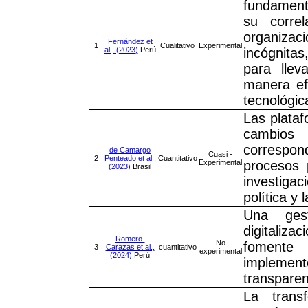
fundamenta
su corre
organizac
Fernández et
1
Cualitativo
Experimental
al., (2023)
Perú
incógnitas
para lle
manera ef
tecnológi
Las plataf
cambios 
correspon
de Camargo
Cuasi -
2
Penteado et al.,
Cuantitativo
Experimental
procesos 
(2023)
Brasil
investigac
política y 
Una ges
digitaliza
Romero-
No
fomente
3
Carazas et al.,
cuantitativo
experimental
(2024)
Perú
implement
transparen
La trans