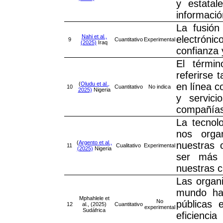
y estatal
informaci
La fusión
Nahi et al.,
electrónic
9
Cuantitativo
Experimental
(2025)
Iraq
confianza 
El términ
referirse 
(
Oludu et al.,
en línea c
10
Cuantitativo
No indica
2025)
Nigeria
y servici
compañías
La tecnol
nos orga
(
Argento et al.,
nuestras 
11
Cualitativo
Experimental
(2025)
Nigeria
ser más e
nuestras 
Las organi
mundo ha
Mphahlele et
No
públicas 
12
al., (2025)
Cuantitativo
experimental
Sudáfrica
eficienci