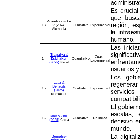
administra
Es crucial
que busca
Aumeboonsuke
región, e
13
V (2024)
Cualitativo
Experimental
Alemania
la infraes
humano.
Las inicia
significa
Thapaliya &
Cuasi -
14
Esichaikul,
Cuantitativo
Experimental
enfrentamo
(2025)
Nepal
usuarios y 
Los gobi
Laaz &
regenera
Benaddi,
15
Cualitativo
Experimental
(2025)
servicio
Marruecos
compatibil
El gobiern
escalas,
Mao & Zhu,
16
Cualitativo
No indica
(2025)
China
decisivo e
mundo.
La digital
Bernales-