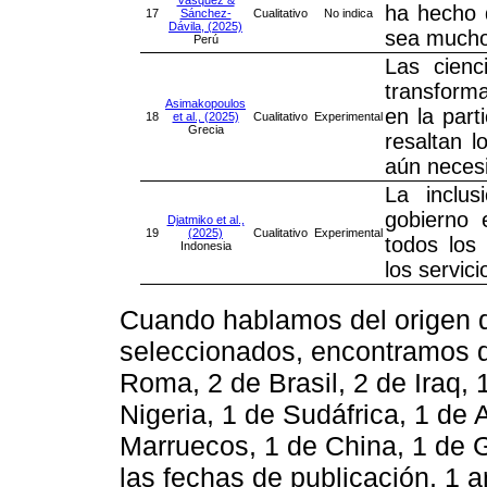
Vásquez &
ha hecho 
17
Sánchez-
Cualitativo
No indica
Dávila, (2025)
sea mucho
Perú
Las cienc
transforma
Asimakopoulos
en la part
18
et al., (2025)
Cualitativo
Experimental
Grecia
resaltan l
aún necesi
La inclus
gobierno 
Djatmiko et al.,
19
(2025)
Cualitativo
Experimental
todos los
Indonesia
los servici
Cuando hablamos del origen de
seleccionados, encontramos q
Roma, 2 de Brasil, 2 de Iraq, 
Nigeria, 1 de Sudáfrica, 1 de
Marruecos, 1 de China, 1 de G
las fechas de publicación, 1 a