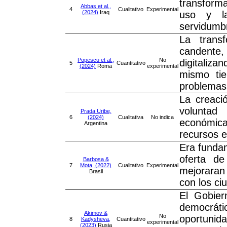
transforma
Abbas et al.,
4
Cualitativo
Experimental
(2024)
Iraq
uso y la
servidumbr
La trans
candente
Popescu et al.,
No
digitaliza
5
Cuantitativo
(2024)
Roma
experimental
mismo tie
problemas 
La creaci
voluntad
Prada Uribe,
6
(2024)
Cualitativa
No indica
económica
Argentina
recursos e
Era fundam
oferta de
Barbosa &
7
Mota, (2022)
Cualitativo
Experimental
mejoraran
Brasil
con los ci
El Gobier
democrát
Akimov &
No
oportunida
8
Kadysheva,
Cuantitativo
experimental
(2023)
Rusia