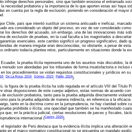
olo infringe derechos personales, sino que también erosiona el entramado socia
 la necesidad probatoria y la importancia de lo que aporten estas así haya sid
s en cuenta por la regla de exclusión, poniendo en consideración el mayor de
ad.
por Chile, país que intentó sustituir un sistema anticuado e ineficaz, marcado
sado era considerado un objeto del proceso, en vez de ser considerado como
rar los derechos del acusado, sin embargo, una de las innovaciones más sobr
a de exclusión de pruebas, en la cual faculta a los magistrados a descartar
n garantías esenciales, este cambio significó un progreso significativo, dado 
btenidas de manera irregular eran desconocidas, no obstante, a pesar de esta
eso ordinario todavía plantea retos, particularmente en situaciones donde la ex
Ecuador, la prueba ilícita representa uno de los asuntos más discutidos, la def
menudo son abordadas por los tribunales de forma insatisfactoria e incluso co
en los procedimientos se violan requisitos constitucionales y jurídicos en su 
018
De La Rosa, 2019
Gómez, 2023
Pablo, 2024
;
;
;
).
 la figura de la prueba ilícita ha sido regulada en el artículo VIII del Título 
re otras disposiciones de este cuerpo adjetivo, estas normas de acuerdo con l
 de exclusión probatoria, tanto para la prueba adquirida directamente violand
mo para la prueba adquirida de manera indirecta, en referencia a la eficacia 
mbargo, tanto en la doctrina como en la jurisprudencia, no hay claridad sobre cu
a prueba prohibida o ilícita; una opacidad que también se ha manifestado cuand
ya que, en la práctica judicial, ciertas resoluciones de jueces y fiscales, tác
Castro, 2020
risprudencia internacional (
).
el legislador de Perú destaca que la evidencia ilícita implica una alteración e
nte en el marco normativo constitucional no se encuentra un mandato explíci