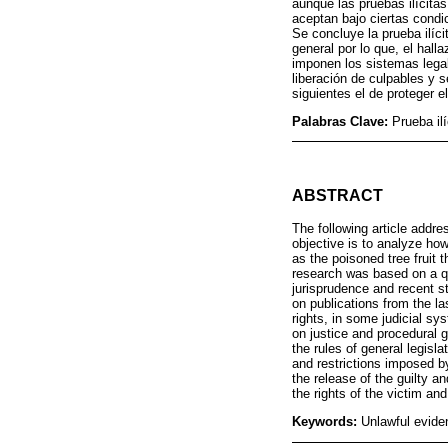
aunque las pruebas ilícita
aceptan bajo ciertas condic
Se concluye la prueba ilíc
general por lo que, el hal
imponen los sistemas legal
liberación de culpables y 
siguientes el de proteger e
Palabras Clave:
Prueba il
ABSTRACT
The following article addre
objective is to analyze how 
as the poisoned tree fruit t
research was based on a qu
jurisprudence and recent 
on publications from the la
rights, in some judicial sy
on justice and procedural gu
the rules of general legisl
and restrictions imposed by
the release of the guilty a
the rights of the victim an
Keywords:
Unlawful eviden