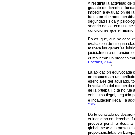
y restrinja la actividad de
garante de derechos fundam
impedir la evaluación de l
tácita en el marco constitu
seguridad física y psicológ
secreto de las comunicaci
condiciones que el mismo 
Es así que, que se debe est
evaluación de ninguna clas
manera las garantías básic
judicialmente en función de
cumplir con un proceso con
Gonzales, 2024
).
La aplicación equivocada de 
en respuesta a un conflict
esenciales del acusado, to
la violación del contenido 
de la prueba ilícita no fue
vehículos ilegal, seguido po
e incautación ilegal, la ad
2019
).
De lo señalado se desprende
vulneración de derechos fu
procesal penal, al desafiar
global, pese a la presenci
proporcionalidad en Europa