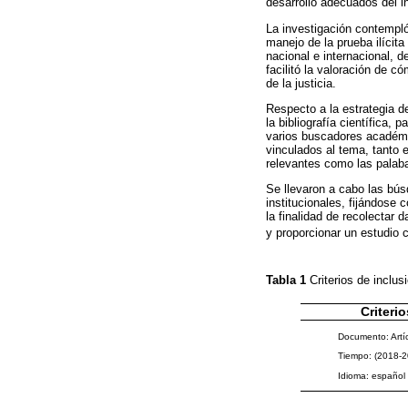
desarrollo adecuados del i
La investigación contempló
manejo de la prueba ilícita
nacional e internacional, d
facilitó la valoración de c
de la justicia.
Respecto a la estrategia d
la bibliografía científica,
varios buscadores académi
vinculados al tema, tanto e
relevantes como las palabas
Se llevaron a cabo las bú
institucionales, fijándose
la finalidad de recolectar 
y proporcionar un estudio cr
Tabla 1
Criterios de inclu
Criteri
Documento: Artícu
Tiempo: (2018-2
Idioma: español 