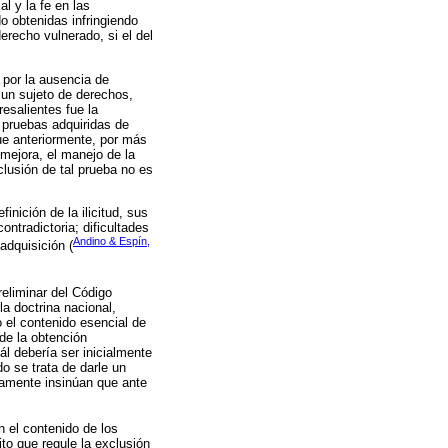
l y la fe en las
o obtenidas infringiendo
recho vulnerado, si el del
 por la ausencia de
 un sujeto de derechos,
esalientes fue la
 pruebas adquiridas de
que anteriormente, por más
 mejora, el manejo de la
clusión de tal prueba no es
inición de la ilicitud, sus
ntradictoria; dificultades
Andino & Espín,
adquisición (
Preliminar del Código
a doctrina nacional,
o el contenido esencial de
de la obtención
ál debería ser inicialmente
o se trata de darle un
itamente insinúan que ante
n el contenido de los
to que regule la exclusión