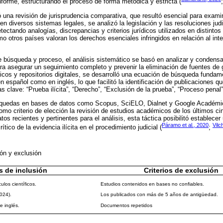
nforme, estructurando el proceso de forma metódica y estricta (
 una revisión de jurisprudencia comparativa, que resultó esencial para examin
 en diversos sistemas legales, se analizó la legislación y las resoluciones jud
etectando analogías, discrepancias y criterios jurídicos utilizados en distint
ómo otros países valoran los derechos esenciales infringidos en relación al inte
e búsqueda y proceso, el análisis sistemático se basó en analizar y condens
 para asegurar un seguimiento completo y prevenir la eliminación de fuentes de
cos y repositorios digitales, se desarrolló una ecuación de búsqueda fundam
n español como en inglés, lo que facilitó la identificación de publicaciones 
 clave: “Prueba ilícita”, “Derecho”, “Exclusión de la prueba”, “Proceso penal”
squedas en bases de datos como Scopus, SciELO, Dialnet y Google Académico
 como criterio de elección la revisión de estudios académicos de los últimos c
datos recientes y pertinentes para el análisis, esta táctica posibilitó establece
Páramo et al., 2020
Vilc
ítico de la evidencia ilícita en el procedimiento judicial (
;
sión y exclusión
os de inclusión
Criterios de exclusión
los científicos.
Estudios contenidos en bases no confiables.
024).
Los publicados con más de 5 años de antigüedad.
e inglés.
Documentos repetidos