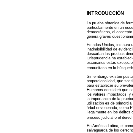
INTRODUCCIÓN
La prueba obtenida de form
particularmente en un esc
democráticos, el concepto 
genera graves cuestionamien
Estados Unidos, instaura u
inadmisibilidad de evidenci
descartan las pruebas dire
jurisprudencia ha establec
escenarios estas excepcion
comunitario en la búsqueda
Sin embargo existen postur
proporcionalidad, que sost
para establecer su prevalen
Humanos consideró que no 
los valores impactados, y
la importancia de la prueb
utilización es de primordia
árbol envenenado; como Pa
ilegalmente en los delito
proceso judicial o el derech
En América Latina, el pano
salvaguarda de los derecho