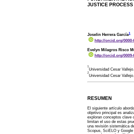
JUSTICE PROCESS
1
Joselin Herrera García
http://orcid.org/0000
Evelyn Milagros Risco Mu
http://orcid.org/0009
1
Universidad Cesar Vallejo
2
Universidad Cesar Vallejo
RESUMEN
El siguiente artículo abord
objetivo principal es anali
exploran conceptos clave c
limitan el uso de estas pr
una revisión sistemática d
Scopus, SciELO y Google A