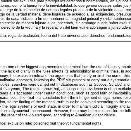
s suelen ser excluidas para proteger los derechos fundamentales, en algunos 
iones, como la buena fe o la inevitabilidad, lo que genera debates sobre justi
ita surge de la infracción de normas legales producto de la violación de las 
lazgo de la verdad material debe lograrse de acuerdo a las exigencias, presupu
es de cada Estado, a fin de mantener la integridad judicial y evitar sentencia
sentenciar de manera injusta a los inocentes, sin embargo puede haber exclus
l derecho de la víctima y la reparación del bien vulnerado según a jurisprude
ícita; regla de exclusión; teoría del fruto envenenado; derechos fundamentale
sses one of the biggest controversies in criminal law: the use of illegally obt
the lack of clarity in the rules affects its admissibility in criminal trials, in 
heory, the exclusion rule and the arguments that justify or limit the use of thi
alitative approach, following the PRISMA protocol to carry out a systematic re
studies, searches were carried out in databases such as Scopus, SciELO and 
st five years; The results show that, although illegal evidence is often exclud
stems it is accepted under certain conditions, such as good faith or inevitabil
arantees. The illicit trial concludes from the infringement of legal norms resul
ation, so the finding of the material truth must be achieved according to the r
 the legal systems of each state, in order to maintain judicial integrity and a
nd unjustly convict the innocent. However, there may be exclusions for the foll
d the repair of the violated good, according to American jurisprudence.
ce; exclusion rule; poisoned fruit theory; fundamental rights