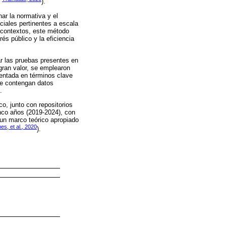
;
).
ar la normativa y el
iciales pertinentes a escala
os contextos, este método
rés público y la eficiencia
ar las pruebas presentes en
 gran valor, se emplearon
entada en términos clave
que contengan datos
.
, junto con repositorios
inco años (2019-2024), con
r un marco teórico apropiado
hes, et al., 2020
).