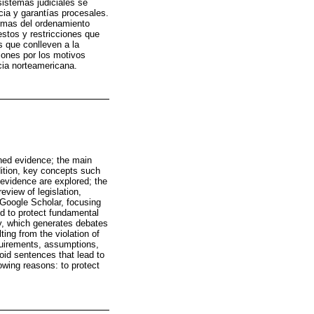
sistemas judiciales se
cia y garantías procesales.
normas del ordenamiento
estos y restricciones que
s que conlleven a la
iones por los motivos
ncia norteamericana.
s
ained evidence; the main
addition, key concepts such
s evidence are explored; the
view of legislation,
Google Scholar, focusing
ed to protect fundamental
ity, which generates debates
ting from the violation of
equirements, assumptions,
void sentences that lead to
owing reasons: to protect