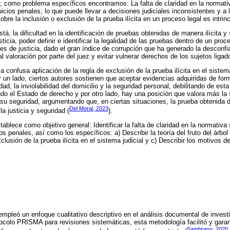
; como problema específicos encontramos: La falta de claridad en la normativ
juicios penales; lo que puede llevar a decisiones judiciales inconsistentes y a
bre la inclusión o exclusión de la prueba ilícita en un proceso legal es intrin
, la dificultad en la identificación de pruebas obtenidas de manera ilícita y
sticia, poder definir e identificar la legalidad de las pruebas dentro de un pro
res de justicia, dado el gran índice de corrupción que ha generado la desconfi
l valoración por parte del juez y evitar vulnerar derechos de los sujetos ligad
a confusa aplicación de la regla de exclusión de la prueba ilícita en el sistem
 un lado, ciertos autores sostienen que aceptar evidencias adquiridas de form
ad, la inviolabilidad del domicilio y la seguridad personal, debilitando de est
ando el Estado de derecho y por otro lado, hay una posición que valora más la
su seguridad, argumentando que, en ciertas situaciones, la prueba obtenida d
Del Moral, 2023
la justicia y seguridad (
).
stablece como objetivo general: Identificar la falta de claridad en la normativa
ios penales, así como los específicos: a) Describir la teoría del fruto del árbo
xclusión de la prueba ilícita en el sistema judicial y c) Describir los motivos d
empleó un enfoque cualitativo descriptivo en el análisis documental de invest
tocolo PRISMA para revisiones sistemáticas, esta metodología facilitó y garan
Sambrano, 2020