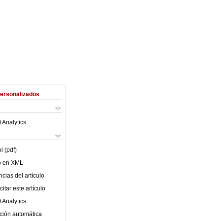
Personalizados
 Analytics
l (pdf)
lo en XML
cias del artículo
itar este artículo
 Analytics
ción automática