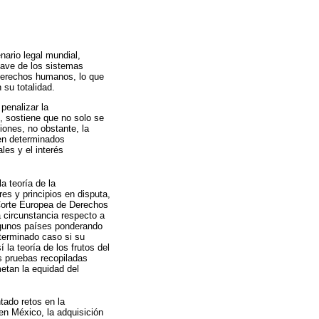
nario legal mundial,
lave de los sistemas
 derechos humanos, lo que
 su totalidad.
penalizar la
", sostiene que no solo se
iones, no obstante, la
 en determinados
les y el interés
a teoría de la
es y principios en disputa,
a Corte Europea de Derechos
 circunstancia respecto a
lgunos países ponderando
eterminado caso si su
 la teoría de los frutos del
s pruebas recopiladas
etan la equidad del
tado retos en la
en México, la adquisición