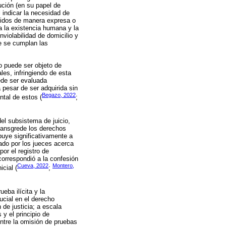
tución (en su papel de
 indicar la necesidad de
ecidos de manera expresa o
 a la existencia humana y la
nviolabilidad de domicilio y
e se cumplan las
no puede ser objeto de
es, infringiendo de esta
ede ser evaluada
a pesar de ser adquirida sin
Begazo, 2022
ntal de estos (
;
 del subsistema de juicio,
transgrede los derechos
buye significativamente a
zado por los jueces acerca
por el registro de
 correspondió a la confesión
Cueva, 2022
Montero,
icial (
;
eba ilícita y la
ucial en el derecho
 de justicia; a escala
y el principio de
entre la omisión de pruebas