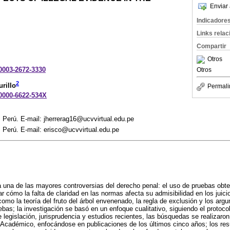
Enviar 
Indicadore
Links rela
Compartir
Otros
-0003-2672-3330
Otros
2
rillo
Permali
-0000-6622-534X
. Perú. E-mail: jherrerag16@ucvvirtual.edu.pe
. Perú. E-mail: erisco@ucvvirtual.edu.pe
a una de las mayores controversias del derecho penal: el uso de pruebas obten
zar cómo la falta de claridad en las normas afecta su admisibilidad en los jui
omo la teoría del fruto del árbol envenenado, la regla de exclusión y los argu
uebas; la investigación se basó en un enfoque cualitativo, siguiendo el protoc
e legislación, jurisprudencia y estudios recientes, las búsquedas se realizar
cadémico, enfocándose en publicaciones de los últimos cinco años; los res