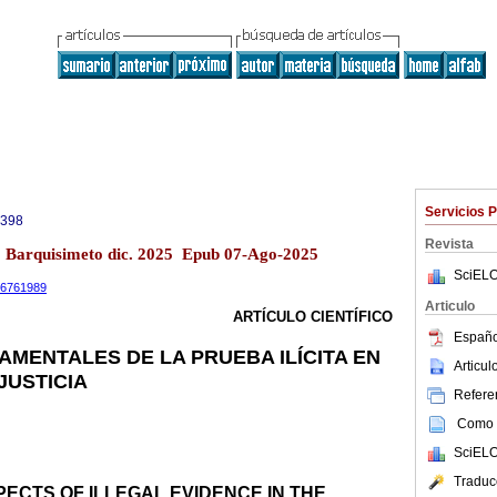
Servicios 
0398
Revista
13 Barquisimeto dic. 2025 Epub 07-Ago-2025
SciELO
.16761989
Articulo
ARTÍCULO CIENTÍFICO
Españo
MENTALES DE LA PRUEBA ILÍCITA EN
Articu
JUSTICIA
Referen
Como c
SciELO
Traduc
ECTS OF ILLEGAL EVIDENCE IN THE