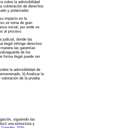
a sobre la admisibilidad
 la vulneración de derechos
cado y polarizador.
 su impacto en la
ceso se torna de gran
anza social, por ende se
os al proceso.
a judicial, donde las
a ilegal infringe derechos
a manera las garantías
 salvaguarda de los
e forma ilegal puede ser
 sobre la admisibilidad de
l envenenado, b) Analizar la
e valoración de la prueba
igación, siguiendo las
tizó una estructura y
Tramullas, 2020