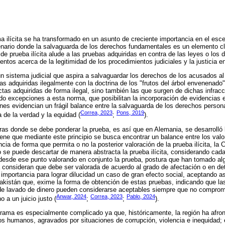
a ilícita se ha transformado en un asunto de creciente importancia en el esce
enario donde la salvaguarda de los derechos fundamentales es un elemento c
de prueba ilícita alude a las pruebas adquiridas en contra de las leyes o los
tos acerca de la legitimidad de los procedimientos judiciales y la justicia en
n sistema judicial que aspira a salvaguardar los derechos de los acusados al 
as adquiridas ilegalmente con la doctrina de los "frutos del árbol envenenado
ctas adquiridas de forma ilegal, sino también las que surgen de dichas infracc
ido excepciones a esta norma, que posibilitan la incorporación de evidencias
es evidencian un frágil balance entre la salvaguarda de los derechos persona
Correa, 2023
Pons, 2019
 de la verdad y la equidad (
;
).
as donde se debe ponderar la prueba, es así que en Alemania, se desarrolló l
iene que mediante este principio se busca encontrar un balance entre los valor
cia de forma que permita o no la posterior valoración de la prueba ilícita, l
se puede descartar de manera abstracta la prueba ilícita, considerando cada
 desde ese punto valorando en conjunto la prueba, postura que han tomado a
a consideran que debe ser valorada de acuerdo al grado de afectación o en d
l importancia para lograr dilucidad un caso de gran efecto social, aceptando así
kistán que, exime la forma de obtención de estas pruebas, indicando que la
s de lavado de dinero pueden considerarse aceptables siempre que no comprom
Anwar, 2024
Correa, 2023
Pablo, 2024
o a un juicio justo (
;
;
).
rama es especialmente complicado ya que, históricamente, la región ha afron
s humanos, agravados por situaciones de corrupción, violencia e inequidad; 