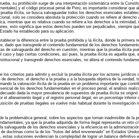
 prueba, su prohibición surge de una interpretación sistemática entre la Consti
entales) y el código procesal penal de Perú; es importante considerar que al
a prueba ilícita, se busca salvaguardar todos los derechos esenciales establ
cional, solo se considera absoluta la protección cuando se refiere al derecho
ica, mientras que es relativa cuando se refiere a los derechos a la intimidad, i
ones, esto significa que estos derechos pueden ser perjudicados, siempre qu
Estado ha establecido para su aplicación.
ablecer la diferencia entre la prueba prohibida y la ilícita, donde la primera 
e, dado que transgrede el contenido fundamental de los derechos fundamental
as de salvaguarda del derecho en cuestión, mientras que la prueba ilícita pu
l caso y bajo ciertas condiciones, así pues, la prueba ilícita es aquella que, 
stitucional y transgredir derechos esenciales, no altera el contenido fundame
los criterios para admitir y excluir la prueba ilícita por los actores jurídicos
o de derechos: el derecho a la prueba y a la búsqueda objetiva de la verdad, 
rnando la valoración ilícita de la prueba en un problema importante que contri
esencial de los derechos fundamentales en el proceso penal; el análisis reali
 adecuado dada la mayor prevalencia de supuestos de prueba ilícita se originó 
r el allanamiento ilegal y el registro personal ilegal, en un porcentaje inferior
quisición de pruebas ilegales se vuelve más habitual durante la investigación in
 la problemática general; sobre los aspectos que tornan inadmisible de la pru
ndamentales, ya que la prueba adquirida de forma ilegal representa un reto cr
 la salvaguarda de los derechos esenciales y la eficiencia en la administración
a de doctrinas como la de los "frutos del árbol envenenado" en Estados Unidos 
, estas soluciones evidencian la complejidad de lograr un balance definitivo 