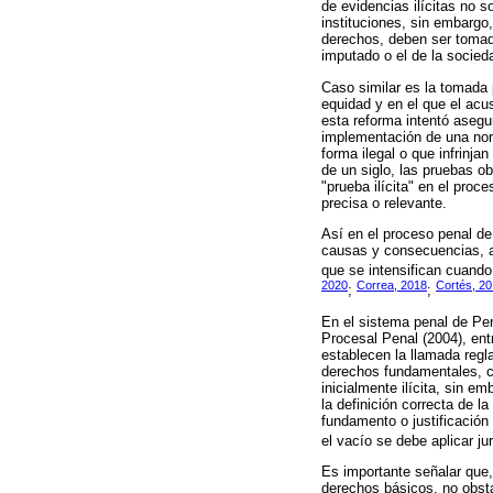
de evidencias ilícitas no s
instituciones, sin embargo,
derechos, deben ser tomada
imputado o el de la socied
Caso similar es la tomada 
equidad y en el que el acu
esta reforma intentó asegu
implementación de una norm
forma ilegal o que infrinja
de un siglo, las pruebas o
"prueba ilícita" en el proc
precisa o relevante.
Así en el proceso penal de 
causas y consecuencias, a 
que se intensifican cuando 
2020
Correa, 2018
Cortés, 2
;
;
En el sistema penal de Perú,
Procesal Penal (2004), ent
establecen la llamada regla
derechos fundamentales, co
inicialmente ilícita, sin e
la definición correcta de l
fundamento o justificación 
el vacío se debe aplicar ju
Es importante señalar que, 
derechos básicos, no obsta