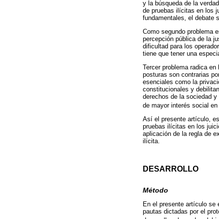
y la búsqueda de la verdad
de pruebas ilícitas en los 
fundamentales, el debate so
Como segundo problema está
percepción pública de la ju
dificultad para los operado
tiene que tener una especia
Tercer problema radica en l
posturas son contrarias por
esenciales como la privacid
constitucionales y debilit
derechos de la sociedad y 
de mayor interés social en 
Así el presente artículo, e
pruebas ilícitas en los juic
aplicación de la regla de e
ilícita.
DESARROLLO
Método
En el presente artículo se 
pautas dictadas por el pro