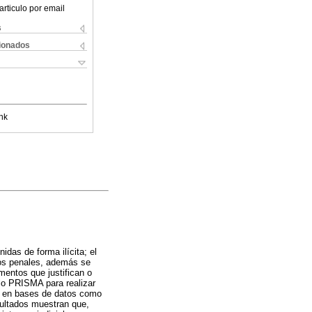
articulo por email
s
cionados
nk
idas de forma ilícita; el
cios penales, además se
mentos que justifican o
olo PRISMA para realizar
on en bases de datos como
ultados muestran que,