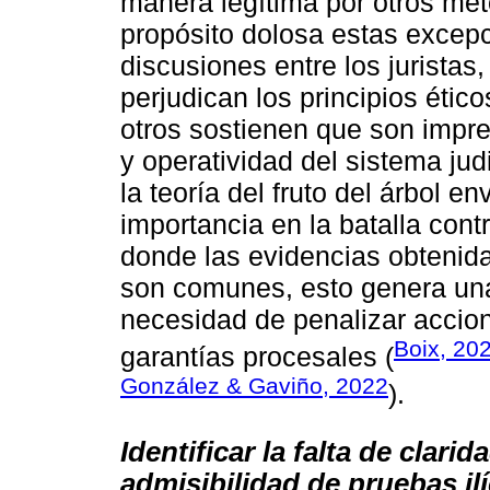
manera legítima por otros mét
propósito dolosa estas excep
discusiones entre los jurista
perjudican los principios ético
otros sostienen que son impre
y operatividad del sistema jud
la teoría del fruto del árbol 
importancia en la batalla cont
donde las evidencias obtenida
son comunes, esto genera una
necesidad de penalizar accione
Boix, 20
garantías procesales (
González & Gaviño, 2022
).
Identificar la falta de clari
admisibilidad de pruebas ilí