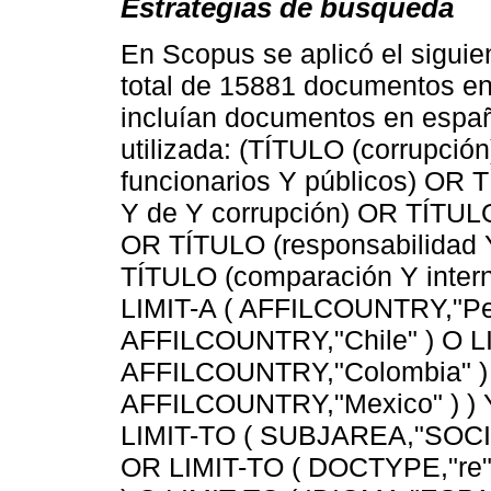
Estrategias de búsqueda
En Scopus se aplicó el siguie
total de 15881 documentos en
incluían documentos en españo
utilizada: (TÍTULO (corrupció
funcionarios Y públicos) OR 
Y de Y corrupción) OR TÍTULO 
OR TÍTULO (responsabilidad Y
TÍTULO (comparación Y interna
LIMIT-A ( AFFILCOUNTRY,"Per
AFFILCOUNTRY,"Chile" ) O L
AFFILCOUNTRY,"Colombia" ) 
AFFILCOUNTRY,"Mexico" ) ) Y 
LIMIT-TO ( SUBJAREA,"SOCI" 
OR LIMIT-TO ( DOCTYPE,"re" 