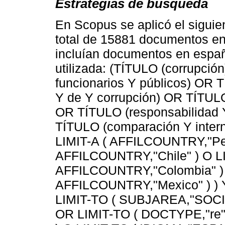
Estrategias de búsqueda
En Scopus se aplicó el siguie
total de 15881 documentos en
incluían documentos en españo
utilizada: (TÍTULO (corrupció
funcionarios Y públicos) OR 
Y de Y corrupción) OR TÍTULO 
OR TÍTULO (responsabilidad Y
TÍTULO (comparación Y interna
LIMIT-A ( AFFILCOUNTRY,"Per
AFFILCOUNTRY,"Chile" ) O L
AFFILCOUNTRY,"Colombia" ) 
AFFILCOUNTRY,"Mexico" ) ) Y 
LIMIT-TO ( SUBJAREA,"SOCI" 
OR LIMIT-TO ( DOCTYPE,"re" 