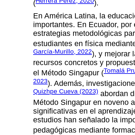
Herrera Pérez, 2020
(
).
En América Latina, la educaci
importantes. En Ecuador, por 
estrategias metodológicas para
estudiantes en física mediant
García-Murillo, 2022
), y mejorar
recursos concretos y propues
Tomalá Pru
el Método Singapur (
2023
). Además, investigacion
Quizhpe Cueva (2023)
abordan di
Método Singapur en noveno a
significativas en el aprendiza
estudios han señalado la impor
pedagógicas mediante formaci