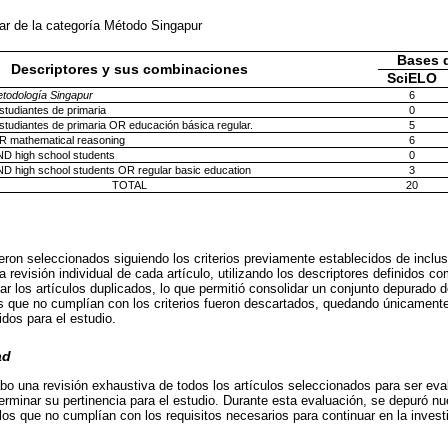
ar de la categoría Método Singapur
Bases 
Descriptores y sus combinaciones
SciELO
todología Singapur
6
tudiantes de primaria
0
tudiantes de primaria OR educación básica regular.
5
OR mathematical reasoning
6
ND high school students
0
ND high school students OR regular basic education
3
TOTAL
20
ueron seleccionados siguiendo los criterios previamente establecidos de inclus
a revisión individual de cada artículo, utilizando los descriptores definidos c
ar los artículos duplicados, lo que permitió consolidar un conjunto depurado 
os que no cumplían con los criterios fueron descartados, quedando únicament
idos para el estudio.
ad
abo una revisión exhaustiva de todos los artículos seleccionados para ser ev
terminar su pertinencia para el estudio. Durante esta evaluación, se depuró n
los que no cumplían con los requisitos necesarios para continuar en la invest