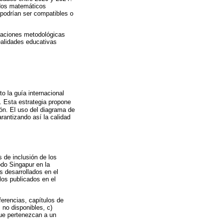
idos matemáticos
 podrían ser compatibles o
ndaciones metodológicas
ealidades educativas
o la guía internacional
. Esta estrategia propone
ión. El uso del diagrama de
arantizando así la calidad
s de inclusión de los
odo Singapur en la
s desarrollados en el
los publicados en el
ferencias, capítulos de
 no disponibles, c)
que pertenezcan a un