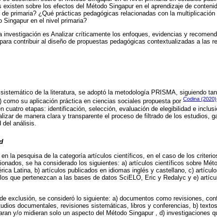
 existen sobre los efectos del Método Singapur en el aprendizaje de conten
 de primaria? ¿Qué prácticas pedagógicas relacionadas con la multiplicación
Singapur en el nivel primaria?
sta investigación es Analizar críticamente los enfoques, evidencias y recome
para contribuir al diseño de propuestas pedagógicas contextualizadas a las r
s sistemático de la literatura, se adoptó la metodología PRISMA, siguiendo tant
Codina (2020)
) como su aplicación práctica en ciencias sociales propuesta por
n cuatro etapas: identificación, selección, evaluación de elegibilidad e inclus
izar de manera clara y transparente el proceso de filtrado de los estudios, g
 del análisis.
ad
 en la pesquisa de la categoría artículos científicos, en el caso de los criterio
cionados, se ha considerado los siguientes: a) artículos científicos sobre Mét
ca Latina, b) artículos publicados en idiomas inglés y castellano, c) artículo
culos que pertenezcan a las bases de datos SciELO, Eric y Redalyc y e) artícu
s de exclusión, se consideró lo siguiente: a) documentos como revisiones, con
estudios documentales, revisiones sistemáticas, libros y conferencias, b) textos
aran y/o midieran solo un aspecto del Método Singapur , d) investigaciones 