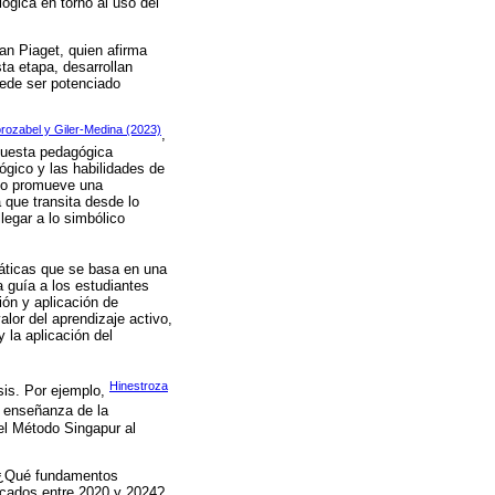
lógica en torno al uso del
ean Piaget, quien afirma
ta etapa, desarrollan
uede ser potenciado
ozabel y Giler-Medina (2023)
,
opuesta pedagógica
ógico y las habilidades de
elo promueve una
 que transita desde lo
legar a lo simbólico
áticas que se basa en una
 guía a los estudiantes
ón y aplicación de
lor del aprendizaje activo,
y la aplicación del
Hinestroza
sis. Por ejemplo,
a enseñanza de la
el Método Singapur al
: ¿Qué fundamentos
licados entre 2020 y 2024?