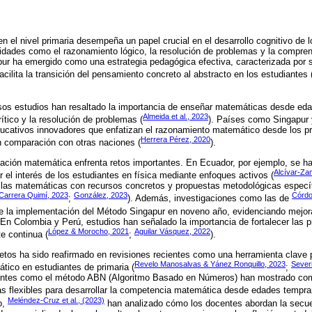
 el nivel primaria desempeña un papel crucial en el desarrollo cognitivo de l
lidades como el razonamiento lógico, la resolución de problemas y la compren
pur ha emergido como una estrategia pedagógica efectiva, caracterizada por
facilita la transición del pensamiento concreto al abstracto en los estudiantes 
ersos estudios han resaltado la importancia de enseñar matemáticas desde e
Almeida et al., 2023
ítico y la resolución de problemas (
). Países como Singapur 
cativos innovadores que enfatizan el razonamiento matemático desde los pr
Herrera Pérez, 2020
en comparación con otras naciones (
).
ación matemática enfrenta retos importantes. En Ecuador, por ejemplo, se ha
Alcívar-Za
 el interés de los estudiantes en física mediante enfoques activos (
 las matemáticas con recursos concretos y propuestas metodológicas espec
Carrera Quimí, 2023
González, 2023
Córdo
;
). Además, investigaciones como las de
 la implementación del Método Singapur en noveno año, evidenciando mejoras
 En Colombia y Perú, estudios han señalado la importancia de fortalecer las 
López & Morocho, 2021
Aguilar Vásquez, 2022
e continua (
;
).
etos ha sido reafirmado en revisiones recientes como una herramienta clave p
Revelo Manosalvas & Yánez Ronquillo, 2023
Sever
tico en estudiantes de primaria (
;
ntes como el método ABN (Algoritmo Basado en Números) han mostrado comp
as flexibles para desarrollar la competencia matemática desde edades tempra
Meléndez-Cruz et al., (2023)
o,
han analizado cómo los docentes abordan la secue