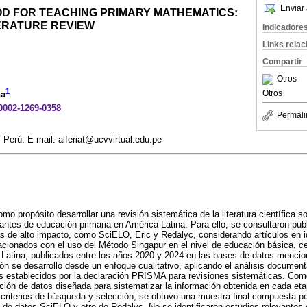
Enviar 
D FOR TEACHING PRIMARY MATHEMATICS:
TERATURE REVIEW
Indicadore
Links rela
Compartir
Otros
1
Otros
na
-0002-1269-0358
Permali
 Perú. E-mail: alferiat@ucvvirtual.edu.pe
omo propósito desarrollar una revisión sistemática de la literatura científica 
ntes de educación primaria en América Latina. Para ello, se consultaron pub
 de alto impacto, como SciELO, Eric y Redalyc, considerando artículos en i
lacionados con el uso del Método Singapur en el nivel de educación básica, 
 Latina, publicados entre los años 2020 y 2024 en las bases de datos mencio
ión se desarrolló desde un enfoque cualitativo, aplicando el análisis documen
s establecidos por la declaración PRISMA para revisiones sistemáticas. Co
ección de datos diseñada para sistematizar la información obtenida en cada et
s criterios de búsqueda y selección, se obtuvo una muestra final compuesta por
 de datos SciELO y otro de Redalyc. No se identificaron estudios relevantes