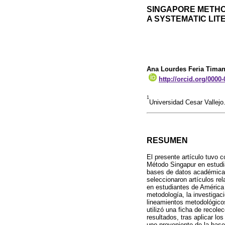
SINGAPORE METHO
A SYSTEMATIC LI
Ana Lourdes Feria Tima
http://orcid.org/0000
1
Universidad Cesar Vallejo.
RESUMEN
El presente artículo tuvo c
Método Singapur en estudia
bases de datos académicas
seleccionaron artículos re
en estudiantes de América
metodología, la investigac
lineamientos metodológico
utilizó una ficha de recol
resultados, tras aplicar lo
uno proveniente de la base