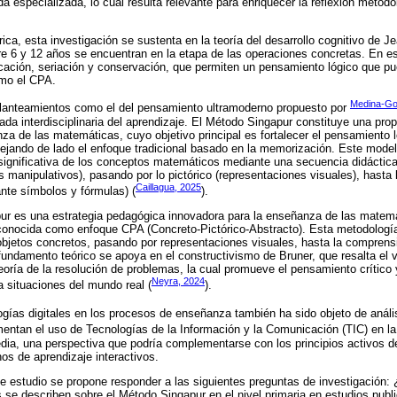
 especializada, lo cual resulta relevante para enriquecer la reflexión metodo
ca, esta investigación se sustenta en la teoría del desarrollo cognitivo de J
re 6 y 12 años se encuentran en la etapa de las operaciones concretas. En es
icación, seriación y conservación, que permiten un pensamiento lógico que p
mo el CPA.
Medina-Gor
lanteamientos como el del pensamiento ultramoderno propuesto por
ada interdisciplinaria del aprendizaje. El Método Singapur constituye una pr
za de las matemáticas, cuyo objetivo principal es fortalecer el pensamiento l
dejando de lado el enfoque tradicional basado en la memorización. Este mod
ignificativa de los conceptos matemáticos mediante una secuencia didáctica
 manipulativos), pasando por lo pictórico (representaciones visuales), hasta l
Caillagua, 2025
nte símbolos y fórmulas) (
).
r es una estrategia pedagógica innovadora para la enseñanza de las matem
conocida como enfoque CPA (Concreto-Pictórico-Abstracto). Esta metodología
bjetos concretos, pasando por representaciones visuales, hasta la comprensi
undamento teórico se apoya en el constructivismo de Bruner, que resalta el va
 teoría de la resolución de problemas, la cual promueve el pensamiento crítico 
Neyra, 2024
 situaciones del mundo real (
).
ogías digitales en los procesos de enseñanza también ha sido objeto de análi
ntan el uso de Tecnologías de la Información y la Comunicación (TIC) en l
dia, una perspectiva que podría complementarse con los principios activos d
s de aprendizaje interactivos.
te estudio se propone responder a las siguientes preguntas de investigación
 se describen sobre el Método Singapur en el nivel primaria en estudios pub