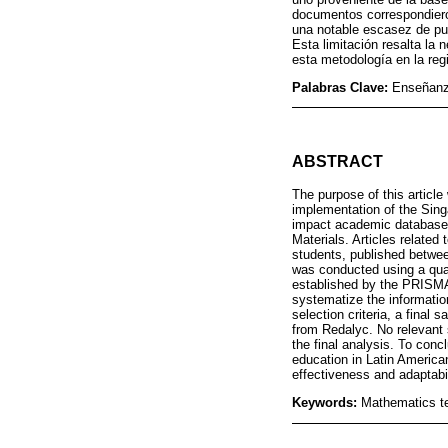
documentos correspondieron 
una notable escasez de pub
Esta limitación resalta la
esta metodología en la reg
Palabras Clave:
Enseñanza
ABSTRACT
The purpose of this article
implementation of the Singa
impact academic databases
Materials. Articles related
students, published betwe
was conducted using a qual
established by the PRISMA 
systematize the informatio
selection criteria, a final
from Redalyc. No relevant s
the final analysis. To conc
education in Latin American
effectiveness and adaptabil
Keywords:
Mathematics te