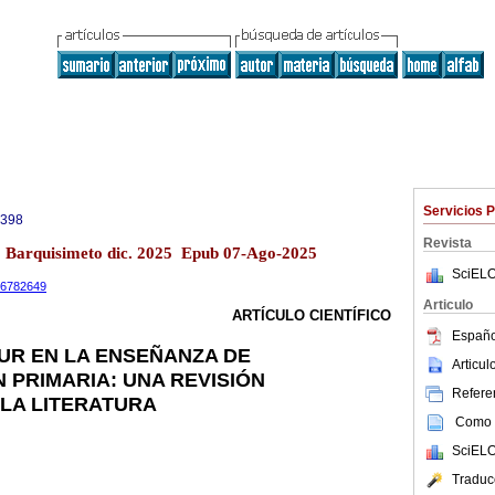
Servicios 
0398
Revista
13 Barquisimeto dic. 2025 Epub 07-Ago-2025
SciELO
.16782649
Articulo
ARTÍCULO CIENTÍFICO
Españo
UR EN LA ENSEÑANZA DE
Articu
 PRIMARIA: UNA REVISIÓN
Referen
 LA LITERATURA
Como c
SciELO
Traduc