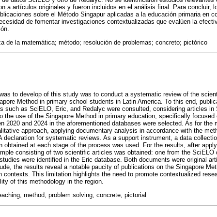
a artículos originales y fueron incluidos en el análisis final. Para concluir, 
licaciones sobre el Método Singapur aplicadas a la educación primaria en c
 necesidad de fomentar investigaciones contextualizadas que evalúen la efecti
ión.
 de la matemática; método; resolución de problemas; concreto; pictórico
 was to develop of this study was to conduct a systematic review of the scienti
pore Method in primary school students in Latin America. To this end, publica
 such as SciELO, Eric, and Redalyc were consulted, considering articles in
 to the use of the Singapore Method in primary education, specifically focused
en 2020 and 2024 in the aforementioned databases were selected. As for the 
itative approach, applying documentary analysis in accordance with the meth
declaration for systematic reviews. As a support instrument, a data collecti
n obtained at each stage of the process was used. For the results, after appl
 sample consisting of two scientific articles was obtained: one from the SciELO
tudies were identified in the Eric database. Both documents were original art
lude, the results reveal a notable paucity of publications on the Singapore Me
 contexts. This limitation highlights the need to promote contextualized rese
ity of this methodology in the region.
aching; method; problem solving; concrete; pictorial