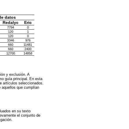
de datos
Redalyc
Eric
7794
0
120
1
120
0
3346
976
660
11481
660
2400
12700
14858
ión y exclusión. A
omo guía principal. En esta
de artículos seleccionados.
e aquellos que cumplían
aluados en su texto
uevamente el conjunto de
igación.