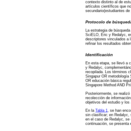
contexto distinto al de est
artículos científicos que n
secundario(estudiantes de j
Protocolo de búsqued
La estrategia de búsqueda 
SciELO, Eric y Redalyc, e
descriptores vinculados a 
refinar los resultados obte
Identificación
En esta etapa, se llevó a 
y Redalyc, complementándol
recopilada. Los términos 
Singapur OR metodología S
OR educación básica regu
Singapore Method AND Pri
Posteriormente, se realizó
recolección de información.
objetivos del estudio y lo
En la
Tabla 1
, se han enco
sin clasificar; en Redalyc, 
en el caso de Redalyc, se 
continuación, se presenta e