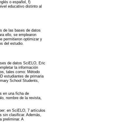
nglés o español, f)
vel educativo distinto al
es de las bases de datos
ra ello, se emplearon
e permitieron optimizar y
os del estudio.
ases de datos SciELO, Eric
mpletar la información
nos, tales como: Método
D estudiantes de primaria
imary School Students,
s en una ficha de
ulo, nombre de la revista,
ber: en SciELO, 7 artículos
os sin clasificar. Además,
 preliminar. A