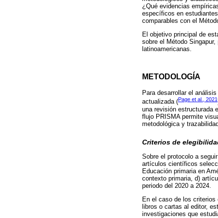
¿Qué evidencias empíricas
específicos en estudiantes
comparables con el Método 
El objetivo principal de e
sobre el Método Singapur, 
latinoamericanas.
METODOLOGÍA
Para desarrollar el análisi
Page et al., 2021
actualizada (
una revisión estructurada e
flujo PRISMA permite visual
metodológica y trazabilidad
Criterios de elegibilid
Sobre el protocolo a seguir
artículos científicos selec
Educación primaria en Améri
contexto primaria, d) artí
periodo del 2020 a 2024.
En el caso de los criterio
libros o cartas al editor, 
investigaciones que estudi