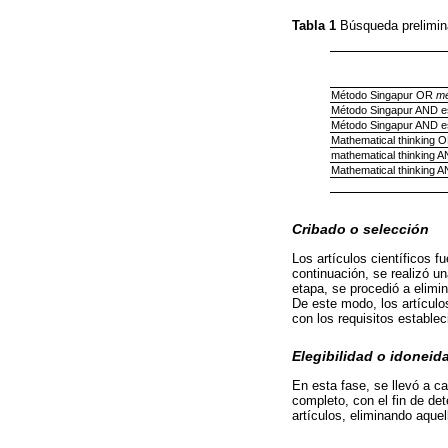
Tabla 1
Búsqueda prelimin
Método Singapur OR
me
Método Singapur AND es
Método Singapur AND es
Mathematical thinking 
mathematical thinking A
Mathematical thinking A
Cribado o selección
Los artículos científicos f
continuación, se realizó un
etapa, se procedió a elimin
De este modo, los artícul
con los requisitos establec
Elegibilidad o idoneid
En esta fase, se llevó a c
completo, con el fin de de
artículos, eliminando aquel