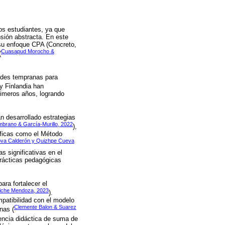
os estudiantes, ya que
sión abstracta. En este
 su enfoque CPA (Concreto,
Cuasapud Morocho &
(
dades tempranas para
y Finlandia han
imeros años, logrando
n desarrollado estrategias
mbrano & García-Murillo, 2022
),
íficas como el Método
va Calderón y Quizhpe Cueva
 significativas en el
prácticas pedagógicas
ara fortalecer el
iche Mendoza, 2023
).
atibilidad con el modelo
Clemente Balon & Suarez
nas (
ncia didáctica de suma de