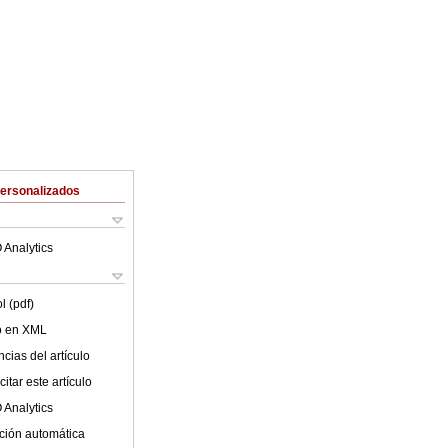
Personalizados
 Analytics
l (pdf)
lo en XML
cias del artículo
itar este artículo
 Analytics
ción automática