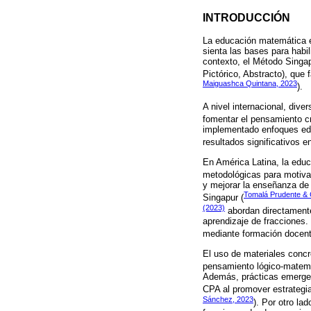
INTRODUCCIÓN
La educación matemática en
sienta las bases para habi
contexto, el Método Singa
Pictórico, Abstracto), que 
Maiguashca Quintana, 2023
).
A nivel internacional, div
fomentar el pensamiento cr
implementado enfoques edu
resultados significativos 
En América Latina, la educ
metodológicas para motivar
y mejorar la enseñanza de
Tomalá Prudente & 
Singapur (
(2023)
abordan directamente
aprendizaje de fracciones.
mediante formación docent
El uso de materiales concr
pensamiento lógico-matemá
Además, prácticas emerge
CPA al promover estrategi
Sánchez, 2023
). Por otro lad