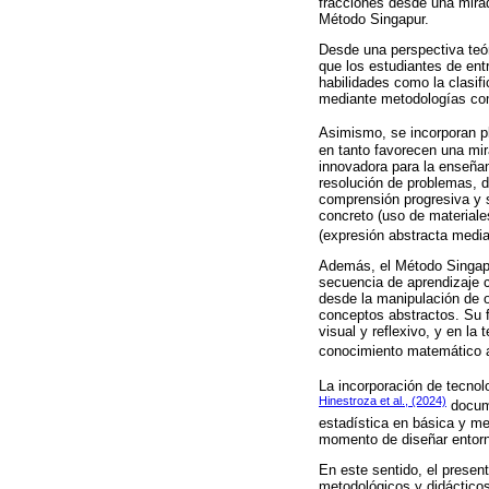
fracciones desde una mirada
Método Singapur.
Desde una perspectiva teóri
que los estudiantes de ent
habilidades como la clasif
mediante metodologías co
Asimismo, se incorporan p
en tanto favorecen una mir
innovadora para la enseñan
resolución de problemas, 
comprensión progresiva y s
concreto (uso de materiales
(expresión abstracta media
Además, el Método Singapu
secuencia de aprendizaje 
desde la manipulación de o
conceptos abstractos. Su f
visual y reflexivo, y en la
conocimiento matemático a
La incorporación de tecnol
Hinestroza et al., (2024)
docume
estadística en básica y me
momento de diseñar entorno
En este sentido, el presen
metodológicos y didácticos