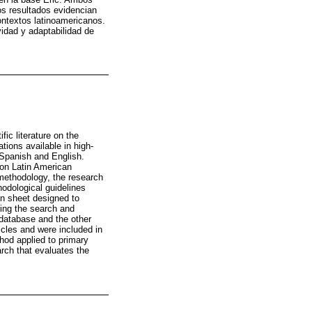
los resultados evidencian
ontextos latinoamericanos.
vidad y adaptabilidad de
fic literature on the
tions available in high-
 Spanish and English.
 on Latin American
methodology, the research
odological guidelines
on sheet designed to
ying the search and
 database and the other
icles and were included in
thod applied to primary
arch that evaluates the