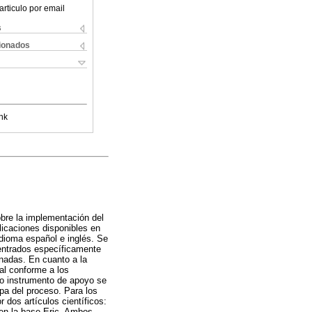
articulo por email
s
cionados
nk
sobre la implementación del
licaciones disponibles en
dioma español e inglés. Se
centrados específicamente
nadas. En cuanto a la
tal conforme a los
mo instrumento de apoyo se
apa del proceso. Para los
 dos artículos científicos:
 en la base Eric. Ambos