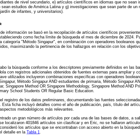
udiantes de nivel secundario, e) artículos científicos en idiomas que no sean i
o sean estudios de América Latina y g) investigaciones que sean parte de un ni
ardín de infantes, y universitarios).
a
de información se basó en la recopilación de artículos científicos provenient
stableciendo como fecha límite de búsqueda el mes de diciembre de 2024. Pa
la categoría "Método Singapur", en combinación con operadores booleanos qu
nidos, maximizando la pertinencia de los hallazgos en relación con los objetiv
cabo la búsqueda conforme a los descriptores previamente definidos en las b
a con registros adicionales obtenidos de fuentes externas para ampliar y co
clave utilizados incluyeron combinaciones específicas con operadores boolea
ingapur, Método Singapur AND estudiantes de primaria, Método Singapur AN
lar, Singapore Method OR Singapore Methodology, Singapore Method AND Pr
mary School Students OR Regular Basic Education.
 el registro de los datos preliminares, documentando las fuentes seleccionada
 Esta ficha incluyó detalles como el año de publicación, país, título del artíc
s aspectos metodológicos más relevantes.
ntrado un gran número de artículos por cada una de las bases de datos, a sa
se localizaron 401846 artículos sin clasificar y en Eric, no se hallaron artícul
consideró los artículos que se encontraban con acceso abierto en la búsqueda
l detalle en la
Tabla 1
.