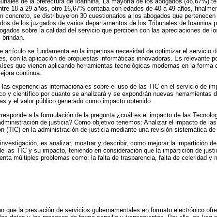
ibunales de la prefectura de Ioannina. La mayoría de los abogados (46,67%) te
ntre 18 a 29 años, otro 16,67% contaba con edades de 40 a 49 años, finalme
n concreto, se distribuyeron 30 cuestionarios a los abogados que pertenecen
ados de los juzgados de varios departamentos de los Tribunales de Ioannina 
ogados sobre la calidad del servicio que perciben con las apreciaciones de lo
s brindan.
te artículo se fundamenta en la imperiosa necesidad de optimizar el servicio d
les, con la aplicación de propuestas informáticas innovadoras. Es relevante p
ses que vienen aplicando herramientas tecnológicas modernas en la forma de 
ejora continua.
las experiencias internacionales sobre el uso de las TIC en el servicio de impa
 y científico por cuanto se analizará y se expondrán nuevas herramientas de 
as y el valor público generado como impacto obtenido.
rresponde a la formulación de la pregunta ¿cuál es el impacto de las Tecnolo
dministración de justicia? Como objetivo tenemos: Analizar el impacto de las
 (TIC) en la administración de justicia mediante una revisión sistemática de l
investigación, es analizar, mostrar y describir, como mejorar la impartición de 
de las TIC y su impacto, teniendo en consideración que la impartición de just
esenta múltiples problemas como: la falta de trasparencia, falta de celeridad 
 que la prestación de servicios gubernamentales en formato electrónico ofr