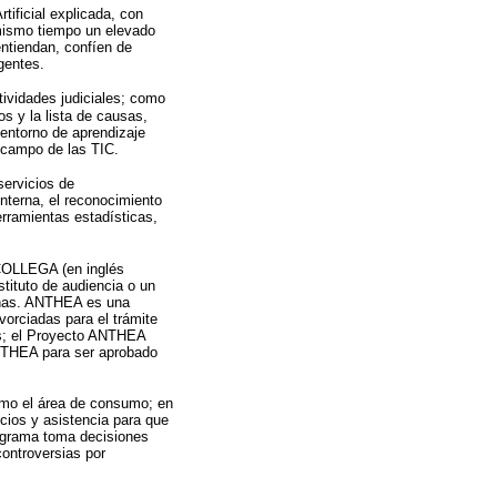
tificial explicada, con
 mismo tiempo un elevado
entiendan, confíen de
gentes.
tividades judiciales; como
os y la lista de causas,
 entorno de aprendizaje
l campo de las TIC.
servicios de
interna, el reconocimiento
erramientas estadísticas,
 COLLEGA (en inglés
stituto de audiencia o un
lianas. ANTHEA es una
orciadas para el trámite
les; el Proyecto ANTHEA
 ANTHEA para ser aprobado
como el área de consumo; en
cios y asistencia para que
rograma toma decisiones
controversias por