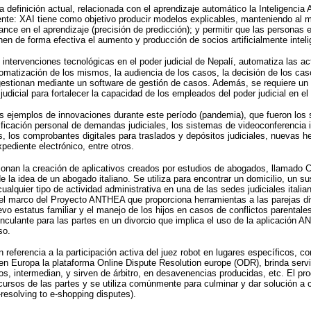
 definición actual, relacionada con el aprendizaje automático la Inteligencia Ar
iente: XAI tiene como objetivo producir modelos explicables, manteniendo al
ance en el aprendizaje (precisión de predicción); y permitir que las personas 
en de forma efectiva el aumento y producción de socios artificialmente inteli
intervenciones tecnológicas en el poder judicial de Nepalí, automatiza las ac
tomatización de los mismos, la audiencia de los casos, la decisión de los cas
 gestionan mediante un software de gestión de casos. Además, se requiere un
judicial para fortalecer la capacidad de los empleados del poder judicial en e
ejemplos de innovaciones durante este período (pandemia), que fueron los 
tificación personal de demandas judiciales, los sistemas de videoconferencia 
s, los comprobantes digitales para traslados y depósitos judiciales, nuevas h
pediente electrónico, entre otros.
nan la creación de aplicativos creados por estudios de abogados, llamado
e la idea de un abogado italiano. Se utiliza para encontrar un domicilio, un su
cualquier tipo de actividad administrativa en una de las sedes judiciales ita
 el marco del Proyecto ANTHEA que proporciona herramientas a las parejas div
evo estatus familiar y el manejo de los hijos en casos de conflictos parenta
inculante para las partes en un divorcio que implica el uso de la aplicación
so.
 referencia a la participación activa del juez robot en lugares específicos, 
 en Europa la plataforma Online Dispute Resolution europe (ODR), brinda servi
dos, intermedian, y sirven de árbitro, en desavenencias producidas, etc. El p
cursos de las partes y se utiliza comúnmente para culminar y dar solución a 
resolving to e-shopping disputes).