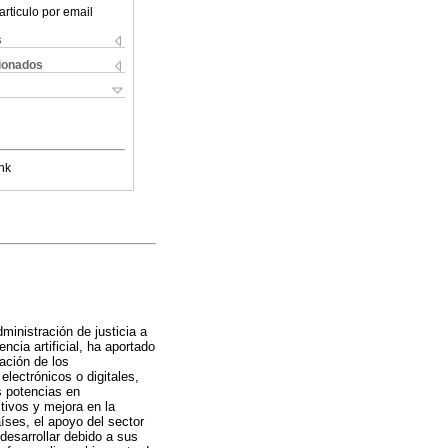
articulo por email
s
cionados
nk
ministración de justicia a
ncia artificial, ha aportado
zación de los
lectrónicos o digitales,
s potencias en
tivos y mejora en la
aíses, el apoyo del sector
desarrollar debido a sus