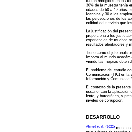
fueron recogidos en los tr
30% de la muestra tenía e
edades de 50 a 49 años. E
Ioannina y 30 a los emple
las percepciones de los ab
calidad del servicio que le
La justificación del presen
proporciona a los justiciab
experiencias de muchos paí
resultados alentadores y m
Tiene como objeto analizar 
Importa al mundo académico
viendo las mejoras obtenid
El problema del estudio co
Comunicación (TIC) en la a
Información y Comunicación
El contexto de la presente 
usuario, con la aplicación 
lenta, y burocrática, y pr
niveles de corrupción.
DESARROLLO
Ahmed et al., (2022)
mencionan