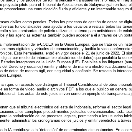
os datos y los procesos de forma sencilla y transparentes. Por ello, en Iraq
mo proyecto piloto para el Tribunal de Apelaciones de Sulaymaniyah en Iraq, e
a proporcionar una comunicación fluida y eficiente y un intercambio seguro d
casos civiles como penales. Todos los procesos de gestión de casos se digit
diversas funcionalidades para ayudar a los usuarios a realizar todas las tare
scalía y las comisarías de policía utilizan el sistema para actividades de col
os y las agencias externas también pueden acceder a él a través de un portal
la implementación del e-CODEX en la Unión Europea, que se trata de un inst
canismos digitales y virtuales de comunicación, y facilita la videoconferencia 
ónicos. Esta herramienta, entró en vigor desde el 21 de junio de 2022, El 
 digital por medio del intercambio electrónico de datos) que posibilita la conexi
 Estados integrantes de la Unión Europea (UE). Posibilita a los litigantes (aut
 del Derecho y usuarios) remitir y obtener de manera electrónica documentaci
po de datos de manera ágil, con seguridad y confiable. Se rescata la intercone
nión Europea.
n que, un aspecto que distingue al Tribunal Constitucional de otros tribunal
ios en forma de video, audio o archivos PDF, a los que el público en general 
titucional. Las actas de este juicio sirven como un ejemplo de transparencia ju
nan que el tribunal electrónico del este de Indonesia, reforma el sector legal
caciones a los complejos procedimientos judiciales convencionales. Esta tec
ara la optimización de los procesos legales, permitiendo a los usuarios inicia
mente, administrar los cronogramas de los juicios y emitir veredictos a través
 la IA contribuye a la “detección” de determinadas circunstancias. En concre