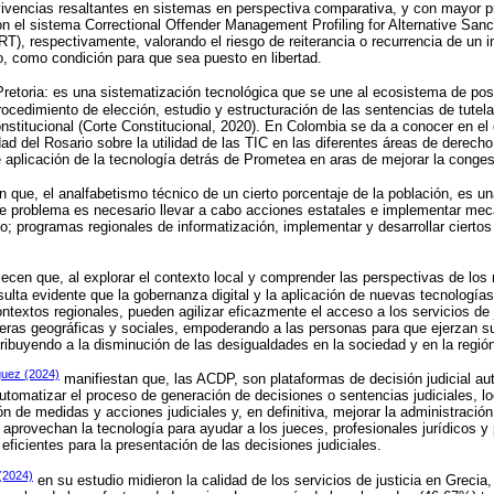
vencias resaltantes en sistemas en perspectiva comparativa, y con mayor p
on el sistema Correctional Offender Management Profiling for Alternative S
, respectivamente, valorando el riesgo de reiterancia o recurrencia de un i
, como condición para que sea puesto en libertad.
Pretoria: es una sistematización tecnológica que se une al ecosistema de posi
ocedimiento de elección, estudio y estructuración de las sentencias de tutela
onstitucional (Corte Constitucional, 2020). En Colombia se da a conocer en e
dad del Rosario sobre la utilidad de las TIC en las diferentes áreas de derech
 aplicación de la tecnología detrás de Prometea en aras de mejorar la congesti
que, el analfabetismo técnico de un cierto porcentaje de la población, es una
ste problema es necesario llevar a cabo acciones estatales e implementar me
rio; programas regionales de informatización, implementar y desarrollar cierto
ecen que, al explorar el contexto local y comprender las perspectivas de los 
ulta evidente que la gobernanza digital y la aplicación de nuevas tecnologías
ontextos regionales, pueden agilizar eficazmente el acceso a los servicios de j
arreras geográficas y sociales, empoderando a las personas para que ejerzan
tribuyendo a la disminución de las desigualdades en la sociedad y en la regió
uez (2024)
manifiestan que, las ACDP, son plataformas de decisión judicial a
automatizar el proceso de generación de decisiones o sentencias judiciales, lo
ción de medidas y acciones judiciales y, en definitiva, mejorar la administració
aprovechan la tecnología para ayudar a los jueces, profesionales jurídicos y p
ficientes para la presentación de las decisiones judiciales.
(2024)
en su estudio midieron la calidad de los servicios de justicia en Grecia,