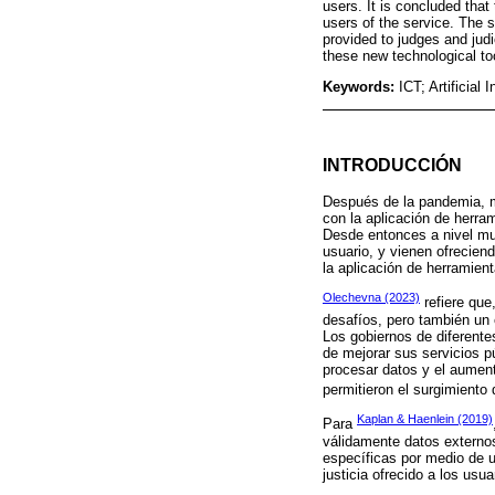
users. It is concluded that
users of the service. The 
provided to judges and judi
these new technological to
Keywords:
ICT; Artificial 
INTRODUCCIÓN
Después de la pandemia, m
con la aplicación de herra
Desde entonces a nivel mun
usuario, y vienen ofrecien
la aplicación de herramien
Olechevna (2023)
refiere que
desafíos, pero también un 
Los gobiernos de diferentes 
de mejorar sus servicios p
procesar datos y el aument
permitieron el surgimiento
Kaplan & Haenlein (2019)
Para
válidamente datos externos
específicas por medio de u
justicia ofrecido a los usuar