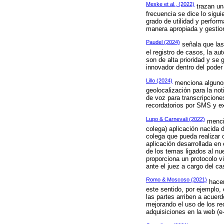
Meske et al., (2022)
trazan una
frecuencia se dice lo sigu
grado de utilidad y perform
manera apropiada y gestion
Paudel (2024)
señala que las 
el registro de casos, la au
son de alta prioridad y se
innovador dentro del poder 
Lillo (2024)
menciona algunos 
geolocalización para la no
de voz para transcripcione
recordatorios por SMS y ex
Lupo & Carnevali (2022)
mencio
colega) aplicación nacida d
colega que pueda realizar 
aplicación desarrollada en
de los temas ligados al nu
proporciona un protocolo v
ante el juez a cargo del ca
Romo & Moscoso (2021)
hacen
este sentido, por ejemplo,
las partes arriben a acuer
mejorando el uso de los re
adquisiciones en la web (e-