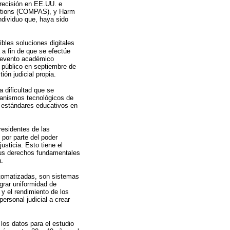
recisión en EE.UU. e
anctions (COMPAS), y Harm
ndividuo que, haya sido
bles soluciones digitales
 a fin de que se efectúe
l evento académico
o público en septiembre de
ón judicial propia.
 dificultad que se
canismos tecnológicos de
s estándares educativos en
residentes de las
 por parte del poder
usticia. Esto tiene el
 sus derechos fundamentales
n.
utomatizadas, son sistemas
grar uniformidad de
n y el rendimiento de los
ersonal judicial a crear
 los datos para el estudio