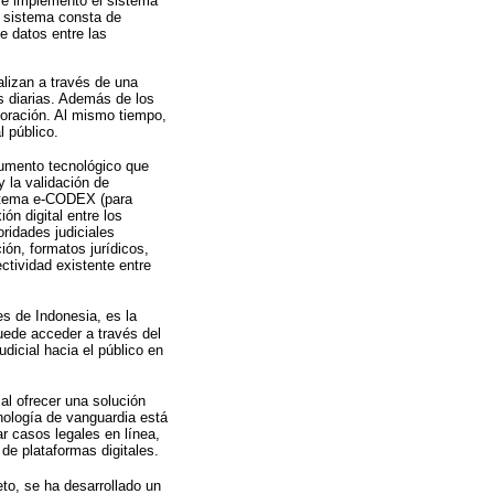
 se implementó el sistema
l sistema consta de
e datos entre las
alizan a través de una
as diarias. Además de los
aboración. Al mismo tiempo,
 público.
rumento tecnológico que
y la validación de
sistema e-CODEX (para
ón digital entre los
oridades judiciales
ón, formatos jurídicos,
ctividad existente entre
es de Indonesia, es la
puede acceder a través del
dicial hacia el público en
 al ofrecer una solución
nología de vanguardia está
r casos legales en línea,
 de plataformas digitales.
to, se ha desarrollado un