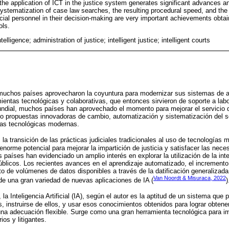
 the application of ICT in the justice system generates significant advances an
systematization of case law searches, the resulting procedural speed, and th
cial personnel in their decision-making are very important achievements obtain
ols.
Intelligence; administration of justice; intelligent justice; intelligent courts
uchos países aprovecharon la coyuntura para modernizar sus sistemas de adm
mientas tecnológicas y colaborativas, que entonces sirvieron de soporte a lab
dial, muchos países han aprovechado el momento para mejorar el servicio de
do propuestas innovadoras de cambio, automatización y sistematización del se
tas tecnológicas modernas.
, la transición de las prácticas judiciales tradicionales al uso de tecnologías
enorme potencial para mejorar la impartición de justicia y satisfacer las nec
países han evidenciado un amplio interés en explorar la utilización de la intelig
úblicos. Los recientes avances en el aprendizaje automatizado, el incremento
o de volúmenes de datos disponibles a través de la datificación generalizad
Van Noordt & Misuraca, 2022
 de una gran variedad de nuevas aplicaciones de IA (
)
, la Inteligencia Artificial (IA), según el autor es la aptitud de un sistema que 
, instruirse de ellos, y usar esos conocimientos obtenidos para lograr obtener
na adecuación flexible. Surge como una gran herramienta tecnológica para im
ios y litigantes.