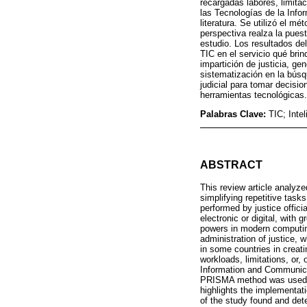
recargadas labores, limita
las Tecnologías de la Info
literatura. Se utilizó el m
perspectiva realza la pues
estudio. Los resultados del
TIC en el servicio qué brin
impartición de justicia, ge
sistematización en la búsq
judicial para tomar decisi
herramientas tecnológicas.
Palabras Clave:
TIC; Intel
ABSTRACT
This review article analyz
simplifying repetitive task
performed by justice offici
electronic or digital, wit
powers in modern computing
administration of justice, w
in some countries in creat
workloads, limitations, or,
Information and Communicat
PRISMA method was used, w
highlights the implementati
of the study found and dete