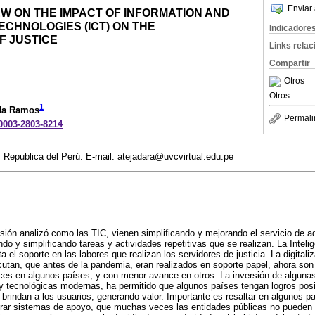
Enviar 
W ON THE IMPACT OF INFORMATION AND
CHNOLOGIES (ICT) ON THE
Indicadore
F JUSTICE
Links rela
Compartir
Otros
Otros
1
ada Ramos
Permali
-0003-2803-8214
, Republica del Perú. E-mail: atejadara@uvcvirtual.edu.pe
isión analizó como las TIC, vienen simplificando y mejorando el servicio de ad
do y simplificando tareas y actividades repetitivas que se realizan. La Intelige
a el soporte en las labores que realizan los servidores de justicia. La digitali
utan, que antes de la pandemia, eran realizados en soporte papel, ahora son e
ces en algunos países, y con menor avance en otros. La inversión de alguna
y tecnológicas modernas, ha permitido que algunos países tengan logros posi
e brindan a los usuarios, generando valor. Importante es resaltar en algunos p
borar sistemas de apoyo, que muchas veces las entidades públicas no pueden 