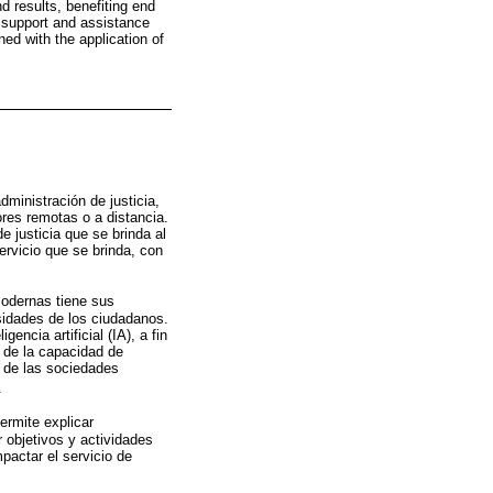
d results, benefiting end
e support and assistance
ed with the application of
inistración de justicia,
ores remotas o a distancia.
 justicia que se brinda al
rvicio que se brinda, con
 modernas tiene sus
esidades de los ciudadanos.
encia artificial (IA), a fin
 de la capacidad de
a de las sociedades
.
permite explicar
 objetivos y actividades
pactar el servicio de