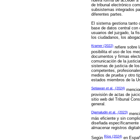
nueva forma de acceder a l
de tribunal electrónico co
subsistemas integrados par
diferentes partes.
El sistema gestiona tanto 
base de datos central con 
usuarios del juzgado, la fi
los ciudadanos, los abogad
Kramer (2022)
refiere sobre 
posibilita el uso de los me
documentos y firmas electr
comunicación de la justicia
sistemas de justicia de los
competentes, profesionales
medios de prueba y otro ti
estados miembros de la U
Setiawan et al., (2024)
menciona
provisión de actas de juic
sitio web del Tribunal Cons
general.
Djamaludin et al., (2023)
mencio
más eficiente y sin compli
diseñada específicamente p
almacenar registros digital
Ríos (2024)
Según
en España