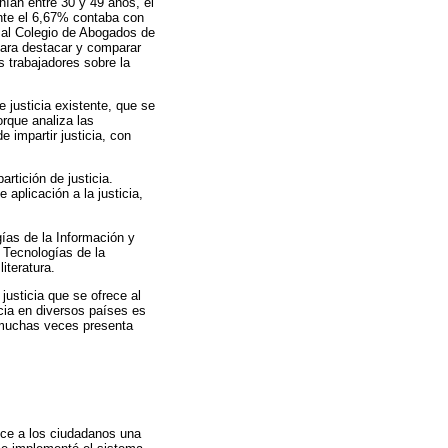
nían entre 30 y 49 años, el
nte el 6,67% contaba con
 al Colegio de Abogados de
para destacar y comparar
s trabajadores sobre la
e justicia existente, que se
orque analiza las
impartir justicia, con
rtición de justicia.
aplicación a la justicia,
gías de la Información y
 Tecnologías de la
iteratura.
justicia que se ofrece al
icia en diversos países es
y muchas veces presenta
ece a los ciudadanos una