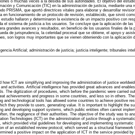
ciones o muchas veces a la desidia de sus autoridades. El objetivo del estudio
rmación y Comunicación (TIC) en la administración de justicia, mediante una r
étodo PRISMA, que aportó directrices vitales para elaborar y desarrollar revisi
ta en funcionamiento de un protocolo de revisión, establecido, que sirvió como
 estudio hallaron y determinaron la existencia de un impacto positivo con resp
da el sistema de justicia a los usuarios. Se concluye que la aplicación de las
nera grandes avances y resultados, en beneficio de los usuarios finales de la p
ueda de jurisprudencia, la celeridad procesal que se obtiene, el apoyo y asist
ones, son logros muy importantes que se vienen obteniendo con la aplicación
igencia Artificial; administración de justicia; justicia inteligente; tribunales inte
ed how ICT are simplifying and improving the administration of justice worldwi
s and activities. Artificial intelligence has provided great advances and enable
als. The digitization of procedures, which before the pandemic were carried ou
h great achievements and progress in some countries, and less so in others. T
 and technological tools has allowed some countries to achieve positive res
hich they provide to users, generating value. It is important to highlight the su
ing and developing support systems, which public entities often cannot implem
 often, the negligence of their authorities. The objective of the study was to an
ion Technologies (ICT) on the administration of justice through a systematic 
hich provided vital guidelines for developing and implementing systematic 
on of an established review protocol, which served as a structural framework f
rmined a positive impact on the application of ICT in the service provided by 