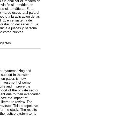
 fue analizar el impacto de
evisión sistemática de
ones sistemáticas. Esta
 marco estructural para el
ecto a la aplicación de las
 TIC, en el sistema de
restación del servicio. La
encia a jueces y personal
 de estas nuevas
ligentes
de, systematizing and
s support in the work
t on paper, is now
he investment of some
ults and improve the
pport of the private sector
ent due to their overloaded
alyze the impact of
literature review. The
reviews. This perspective
or the study. The results
the justice system to its