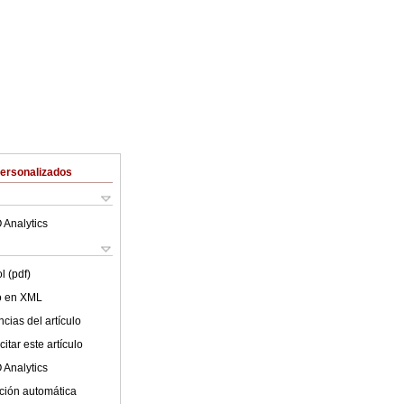
Personalizados
 Analytics
l (pdf)
lo en XML
cias del artículo
itar este artículo
 Analytics
ción automática