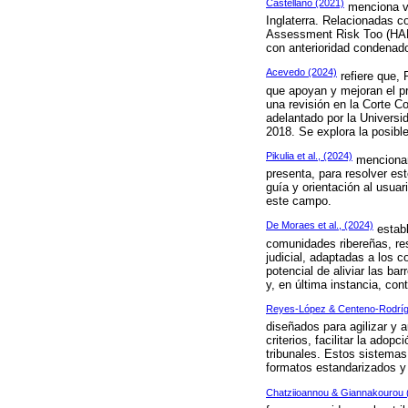
Castellano (2021)
menciona vi
Inglaterra. Relacionadas c
Assessment Risk Too (HART)
con anterioridad condenado
Acevedo (2024)
refiere que, 
que apoyan y mejoran el pr
una revisión en la Corte C
adelantado por la Universi
2018. Se explora la posible
Pikulia et al., (2024)
mencionan 
presenta, para resolver e
guía y orientación al usua
este campo.
De Moraes et al., (2024)
establ
comunidades ribereñas, res
judicial, adaptadas a los c
potencial de aliviar las b
y, en última instancia, con
Reyes-López & Centeno-Rodríg
diseñados para agilizar y 
criterios, facilitar la adop
tribunales. Estos sistemas 
formatos estandarizados y e
Chatziioannou & Giannakourou 