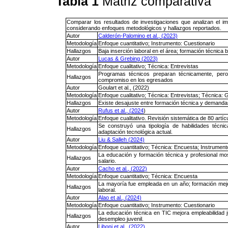
Tabla 1
Matriz comparativa
Comparar los resultados de investigaciones que analizan el im
considerando enfoques metodológicos y hallazgos reportados.
Autor
Calderón-Palomino et al., (2023)
Metodología
Enfoque cuantitativo; Instrumento: Cuestionario
Hallazgos
Baja inserción laboral en el área; formación técnica
Autor
Lucas & Grebing (2023)
Metodología
Enfoque cualitativo; Técnica: Entrevistas
Programas técnicos preparan técnicamente, pero 
Hallazgos
compromiso en los egresados
Autor
Goulart et al., (2022)
Metodología
Enfoque cualitativo; Técnica: Entrevistas; Técnica: 
Hallazgos
Existe desajuste entre formación técnica y demandas
Autor
Rufus et al., (2024
)
Metodología
Enfoque cualitativo. Revisión sistemática de 80 artíc
Se construyó una tipología de habilidades técni
Hallazgos
adaptación tecnológica actual.
Autor
Liu & Salleh (2024)
Metodología
Enfoque cuantitativo; Técnica: Encuesta; Instrument
La educación y formación técnica y profesional mos
Hallazgos
salario.
Autor
Cacho et al., (2022)
Metodología
Enfoque cuantitativo; Técnica: Encuesta
La mayoría fue empleada en un año; formación mejo
Hallazgos
laboral.
Autor
Alao et al., (2024)
Metodología
Enfoque cuantitativo; Instrumento: Cuestionario
La educación técnica en TIC mejora empleabilidad j
Hallazgos
desempleo juvenil.
Autor
Liboni et al., (2022)