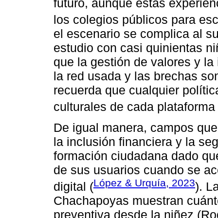
futuro, aunque estas experienc
los colegios públicos para esc
el escenario se complica al s
estudio con casi quinientas n
que la gestión de valores y l
la red usada y las brechas so
recuerda que cualquier polític
culturales de cada plataforma 
De igual manera, campos que 
la inclusión financiera y la se
formación ciudadana dado que 
de sus usuarios cuando se a
López & Urquía, 2023
digital (
). L
Chachapoyas muestran cuánto f
preventiva desde la niñez (Rod