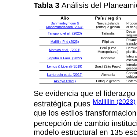
Tabla 3
Análisis del Planeami
Año
País / región
Bahmanteymouri &
Nueva Zelanda
Propon
Mohammadzadeh (2024)
(enfoque global)
crítico
Desarr
Tangpong et al., (2023)
Tailandia
seguim
Relaci
Mallillin, Phd (2023)
Filipinas
transfo
Perú (Lima
Demues
Morales et al., (2021)
Metropolitana)
planifi
Integr
Saputra & Fauzi (2022)
Indonesia
escolar
Introd
Lemos & Liberali (2019)
Brasil (São Paulo)
gestión
Conect
Lambrecht et al., (2022)
Alemania
colabo
Akkaya (2021)
Enfoque general
Sistema
Se evidencia que el liderazgo 
Mallillin (2023)
estratégica pues
que los estilos transformacion
percepción de cambio instituc
modelo estructural en 135 es