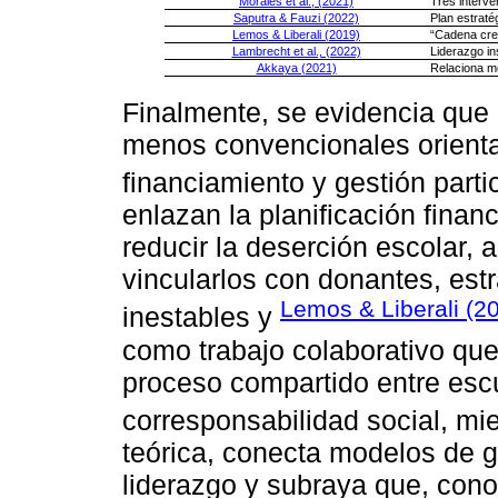
Morales et al., (2021)
Tres interve
Saputra & Fauzi (2022)
Plan estraté
Lemos & Liberali (2019)
“Cadena crea
Lambrecht et al., (2022)
Liderazgo in
Akkaya (2021)
Relaciona mo
Finalmente, se evidencia que 
menos convencionales orient
financiamiento y gestión parti
enlazan la planificación finan
reducir la deserción escolar, a
vincularlos con donantes, est
Lemos & Liberali (2
inestables y
como trabajo colaborativo que 
proceso compartido entre es
corresponsabilidad social, mi
teórica, conecta modelos de g
liderazgo y subraya que, cono