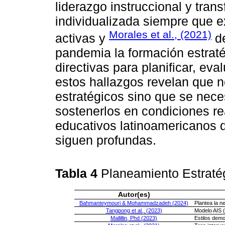
liderazgo instruccional y tran
individualizada siempre que e
Morales et al., (2021)
activas y
de
pandemia la formación estrat
directivas para planificar, e
estos hallazgos revelan que 
estratégicos sino que se nece
sostenerlos en condiciones rea
educativos latinoamericanos d
siguen profundas.
Tabla 4
Planeamiento Estraté
Autor(es)
Bahmanteymouri & Mohammadzadeh (2024)
Plantea la ne
Tangpong et al., (2023)
Modelo AIS (
Mallillin, Phd (2023)
Estilos demo